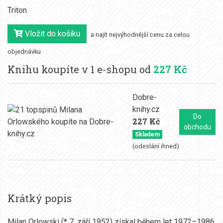
Triton
Vložit do košíku
a najít nejvýhodnější cenu za celou
objednávku
Knihu koupíte v 1 e-shopu od
227 Kč
Dobre-
knihy.cz
Do
227 Kč
obchodu
Skladem
(odeslání ihned)
Krátký popis
Milan Orlowski (* 7. září 1952) získal během let 1972–1986