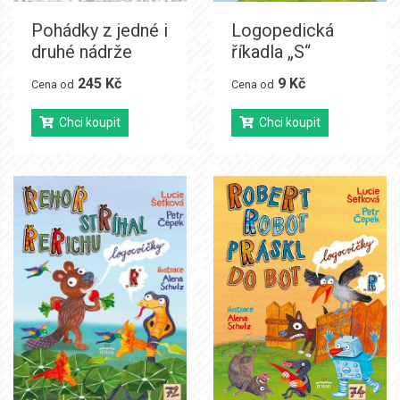
Pohádky z jedné i
Logopedická
druhé nádrže
říkadla „S“
245 Kč
9 Kč
Cena od
Cena od
Chci koupit
Chci koupit