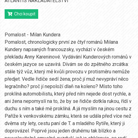
ATLANTIS NAKLADATELSTVÍ
Chci koupit
Pomalost - Milan Kundera
Pomalost, chronologicky první ze čtyř románů Milana
Kundery napsaných francouzsky, vychází v českém
překladu Anny Kareninové. Vydávání Kunderových románů v
českém jazyce se uzavírá. Dívám se do zpětného zrcátka:
stále týž vůz, který mě kvůli provozu v protisměru nemůže
předjet. Vedle řidiče sedí žena; proč jí muž nevypráví něco
legračního? proč jí nepoloží dlaň na koleno? Místo toho
proklíná automobilistu, který před ním nejede dost rychle, a
ani žena nepomyslí na to, že by se řidiče dotkla rukou, řídí v
duchu s ním a také mě proklíná. A já myslím na jinou cestu z
Paříže k venkovskému zámku, která se udála před více než
dvěma sty lety, cestu paní de T. a mladého Rytíře, který ji
doprovázel. Poprvé jsou jeden druhému tak blízko a