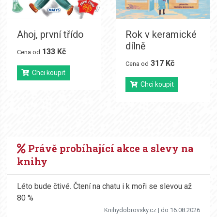
Ahoj, první třído
Rok v keramické
dílně
133 Kč
Cena od
317 Kč
Cena od
Chci koupit
Chci koupit
Právě probíhající akce a slevy na
knihy
Léto bude čtivé. Čtení na chatu i k moři se slevou až
80 %
Knihydobrovsky.cz
| do 16.08.2026