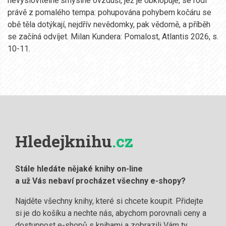
nevyslovitelně smyslné ovzduší, jež je obklopuje, se rodí
právě z pomalého tempa: pohupována pohybem kočáru se
obě těla dotýkají, nejdřív nevědomky, pak vědomě, a příběh
se začíná odvíjet. Milan Kundera: Pomalost, Atlantis 2026, s.
10-11.
Hledejknihu
.cz
Stále hledáte nějaké knihy on-line
a už Vás nebaví procházet všechny e-shopy?
Najděte všechny knihy, které si chcete koupit. Přidejte
si je do košíku a nechte nás, abychom porovnali ceny a
dostupnost e-shopů s knihami a zobrazili Vám ty