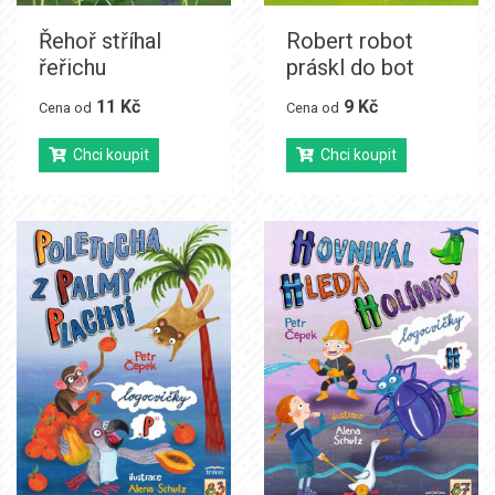
Řehoř stříhal
Robert robot
řeřichu
práskl do bot
11 Kč
9 Kč
Cena od
Cena od
Chci koupit
Chci koupit