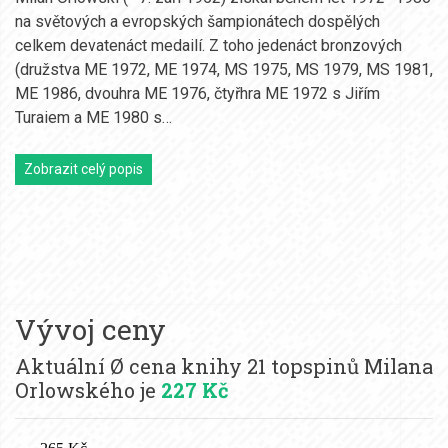
na světových a evropských šampionátech dospělých
celkem devatenáct medailí. Z toho jedenáct bronzových
(družstva ME 1972, ME 1974, MS 1975, MS 1979, MS 1981,
ME 1986, dvouhra ME 1976, čtyřhra ME 1972 s Jiřím
Turaiem a ME 1980 s…
Zobrazit celý popis
Vývoj ceny
Aktuální Ø cena knihy 21 topspinů Milana
Orlowského je
227 Kč