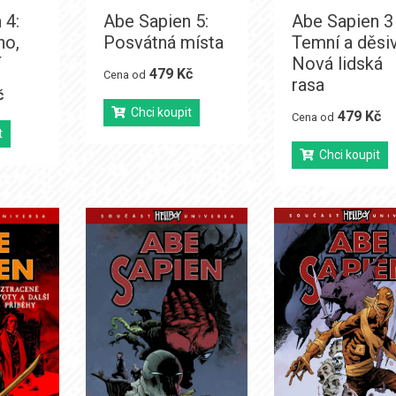
 4:
Abe Sapien 5:
Abe Sapien 3
ho,
Posvátná místa
Temní a děsiv
í
Nová lidská
479 Kč
Cena od
rasa
č
Chci koupit
479 Kč
Cena od
t
Chci koupit