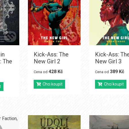
in
Kick-Ass: The
Kick-Ass: Th
e: The
New Girl 2
New Girl 3
428 Kč
389 Kč
Cena od
Cena od
Chci koupit
Chci koupit
t