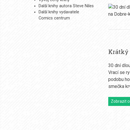
Další knihy autora Steve Niles
Další knihy vydavatele
Comics centrum
Krátký
30 dní dlo
Vrací se r
podobu hor
smečka krv
Zobrazit c