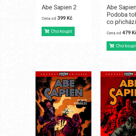
Abe Sapien 2
Abe Sapien
Podoba to
399 Kč
Cena od
co přicház
Chci koupit
479 K
Cena od
Chci koupi