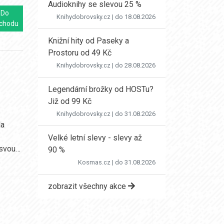
Audioknihy se slevou 25 %
Do
Knihydobrovsky.cz
| do 18.08.2026
chodu
Knižní hity od Paseky a
Prostoru od 49 Kč
Knihydobrovsky.cz
| do 28.08.2026
Legendární brožky od HOSTu?
Již od 99 Kč
Knihydobrovsky.cz
| do 31.08.2026
la
Velké letní slevy - slevy až
 svou…
90 %
Kosmas.cz
| do 31.08.2026
zobrazit všechny akce