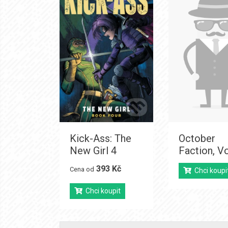
Kick-Ass: The
October
New Girl 4
Faction, Vo
393 Kč
Cena od
Chci koupi
Chci koupit