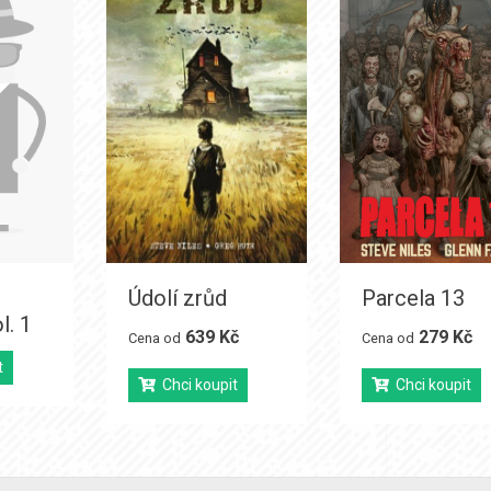
Údolí zrůd
Parcela 13
l. 1
639 Kč
279 Kč
Cena od
Cena od
t
Chci koupit
Chci koupit