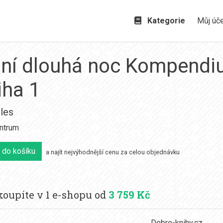
Kategorie
Můj úč
dní dlouhá noc Kompend
iha 1
les
ntrum
 do košíku
a najít nejvýhodnější cenu za celou objednávku
oupíte v 1 e-shopu od
3 759 Kč
Dobre-knihy.cz