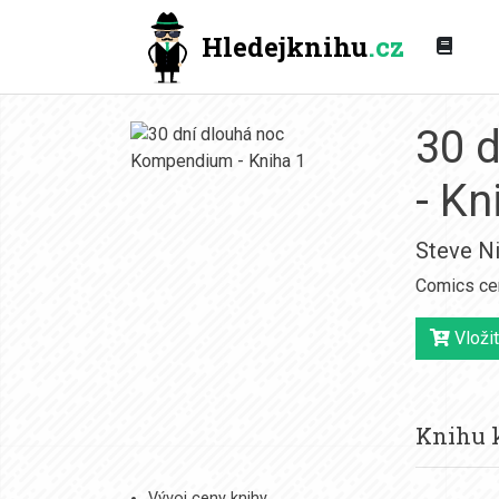
Hledejknihu
.cz
30 
- Kn
Steve Ni
Comics ce
Vložit
Knihu k
Vývoj ceny knihy