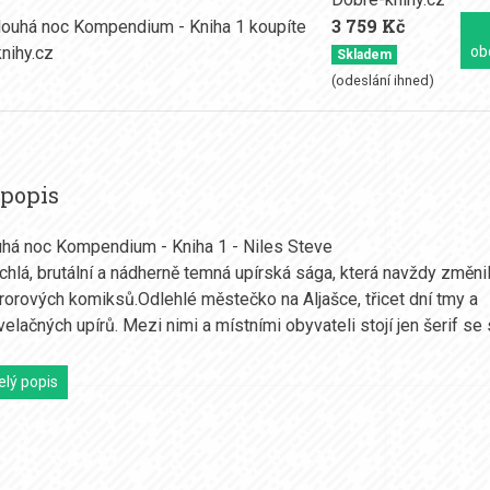
3 759 Kč
ob
Skladem
(odeslání ihned)
 popis
uhá noc Kompendium - Kniha 1 - Niles Steve
ychlá, brutální a nádherně temná upírská sága, která navždy změni
orových komiksů.Odlehlé městečko na Aljašce, třicet dní tmy a
elačných upírů. Mezi nimi a místními obyvateli stojí jen šerif se
elý popis