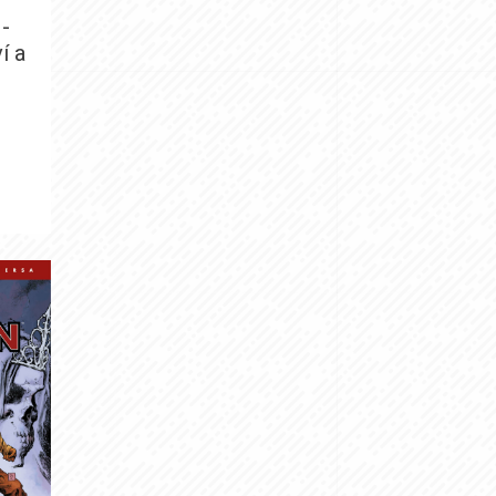
 -
í a