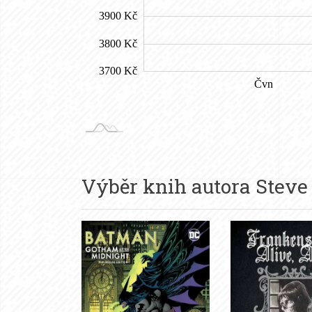
Výběr knih autora
Steve