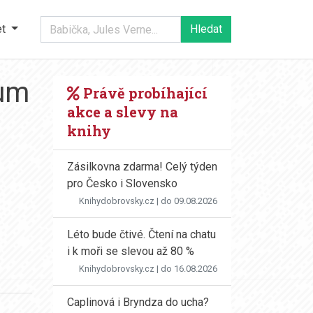
et
ium
Právě probíhající
akce a slevy na
knihy
Zásilkovna zdarma! Celý týden
pro Česko i Slovensko
Knihydobrovsky.cz
| do 09.08.2026
Léto bude čtivé. Čtení na chatu
i k moři se slevou až 80 %
Knihydobrovsky.cz
| do 16.08.2026
Caplinová i Bryndza do ucha?