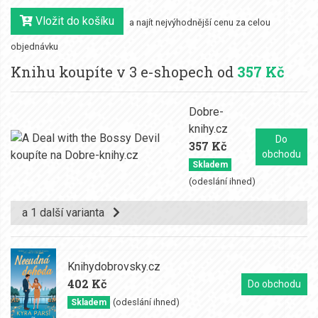
Vložit do košíku
a najít nejvýhodnější cenu za celou
objednávku
Knihu koupíte v 3 e-shopech od
357 Kč
Dobre-
knihy.cz
Do
357 Kč
obchodu
Skladem
(odeslání ihned)
a 1 další varianta
Knihydobrovsky.cz
402 Kč
Do obchodu
(odeslání ihned)
Skladem