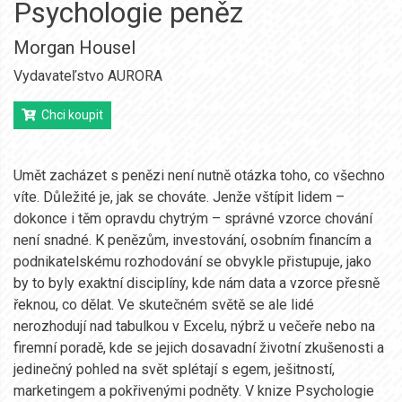
Psychologie peněz
Morgan Housel
Vydavateľstvo AURORA
Chci koupit
Umět zacházet s penězi není nutně otázka toho, co všechno
víte. Důležité je, jak se chováte. Jenže vštípit lidem –
dokonce i těm opravdu chytrým – správné vzorce chování
není snadné. K penězům, investování, osobním financím a
podnikatelskému rozhodování se obvykle přistupuje, jako
by to byly exaktní disciplíny, kde nám data a vzorce přesně
řeknou, co dělat. Ve skutečném světě se ale lidé
nerozhodují nad tabulkou v Excelu, nýbrž u večeře nebo na
firemní poradě, kde se jejich dosavadní životní zkušenosti a
jedinečný pohled na svět splétají s egem, ješitností,
marketingem a pokřivenými podněty. V knize Psychologie