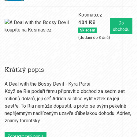
Kosmas.cz
404 Kč
Do
obchodu
Skladem
(dodání do 3 dnů)
Krátký popis
A Deal with the Bossy Devil - Kyra Parsi
Když se Rie podaří firmu připravit o obchod za sedm set
milionů dolarů, její šéf Adrien si chce vylít vztek na její
sestře. To Ria nemůže dopustit, a proto se svým pekelně
nepříjemným nadřízeným uzavře ďábelskou dohodu. Adrien,
známý torontský…
Zobrazit celý popis