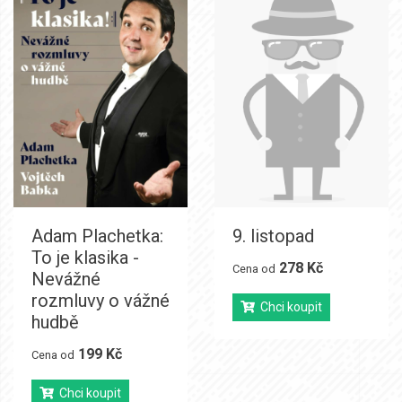
Adam Plachetka:
9. listopad
To je klasika -
278 Kč
Cena od
Nevážné
rozmluvy o vážné
Chci koupit
hudbě
199 Kč
Cena od
Chci koupit