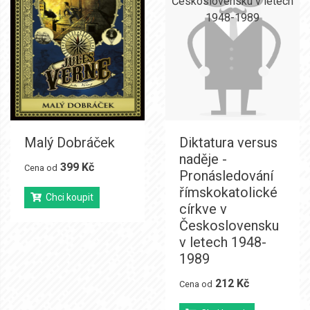
Malý Dobráček
Diktatura versus
naděje -
399 Kč
Cena od
Pronásledování
římskokatolické
Chci koupit
církve v
Československu
v letech 1948-
1989
212 Kč
Cena od