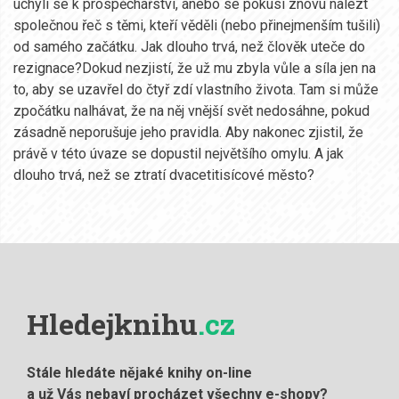
uchýlí se k prospěchářství, anebo se pokusí znovu nalézt
společnou řeč s těmi, kteří věděli (nebo přinejmenším tušili)
od samého začátku. Jak dlouho trvá, než člověk uteče do
rezignace?Dokud nezjistí, že už mu zbyla vůle a síla jen na
to, aby se uzavřel do čtyř zdí vlastního života. Tam si může
zpočátku nalhávat, že na něj vnější svět nedosáhne, pokud
zásadně neporušuje jeho pravidla. Aby nakonec zjistil, že
právě v této úvaze se dopustil největšího omylu. A jak
dlouho trvá, než se ztratí dvacetitisícové město?
Hledejknihu
.cz
Stále hledáte nějaké knihy on-line
a už Vás nebaví procházet všechny e-shopy?