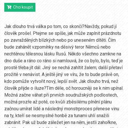
Chci koupit
Jak dlouho trvá válka po tom, co skončí?Navždy, pokud jí
člověk prošel. Ptejme se spíše, jak může zaplnit prázdnotu
po zavražděných blízkých nebo po uneseném dítěti. Čím
bude zahánět vzpomínky na děsivý teror Němců nebo
nechtěnou tělesnou lásku Rusů. Někdo všechno zamkne na
dno duše a ráno co ráno si namlouvá, že co bylo, bylo, teď je
prostě třeba jít dál. Jiný se nechá zahltit žalem; další přetaví
prožité v nenávist. A ještě jiný ve víru, že to bude právě on,
kdo pomůže vytvořit nový, lepší svět. Jak dlouho trvá, než
člověk přijde o iluze?Tím déle, oč horoucněji se k nim upínal.
Možná začne váhat při prvních soudružských podlostech,
možná prozře až poté, co kvůli zběsilému plnění plánu
začnou umírat lidé a následný monstrproces přenese vinu
na ty, kteří se nesmyslné honbě za tunami uhlí snažili
zabránit. Pak už bude záležet jen na něm, jestli zahořkne,