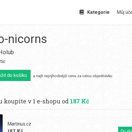
Kategorie
Můj úč
o-nicorns
Holub
tic
žit do košíku
a najít nejvýhodnější cenu za celou objednávku
 koupíte v 1 e-shopu od
187 Kč
Martinus.cz
187 Kč
Do ob