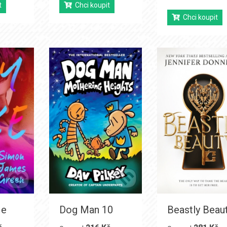
t
Chci koupit
Chci koupit
Me
Dog Man 10
Beastly Beau