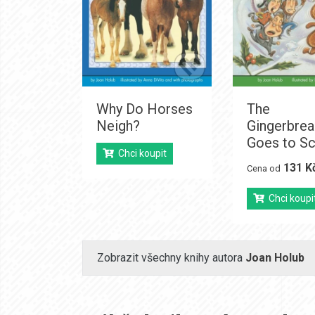
Why Do Horses
The
Neigh?
Gingerbrea
Goes to S
Chci koupit
131 K
Cena od
Chci koupi
Zobrazit všechny knihy autora
Joan Holub