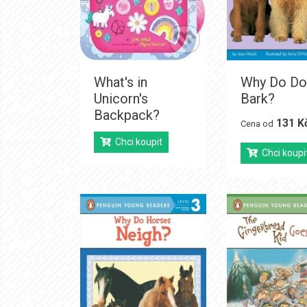
What's in
Why Do Do
Unicorn's
Bark?
Backpack?
131 K
Cena od
Chci koupit
Chci koupi