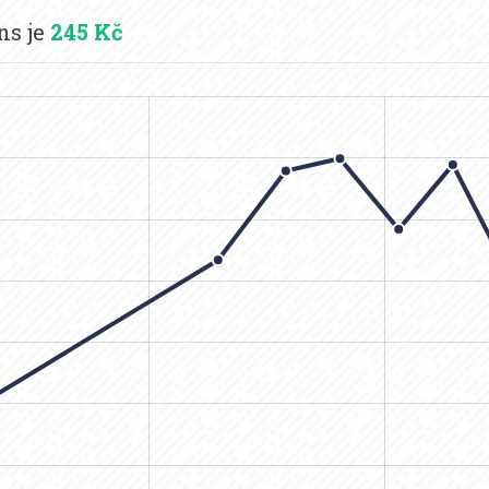
ns je
245 Kč