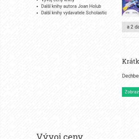
Další knihy autora Joan Holub
Další knihy vydavatele Scholastic
a 2 d
Krátk
Dechber
Zobrazi
Vývoj ceny