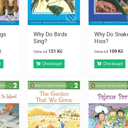
gs
Why Do Birds
Why Do Snak
Sing?
Hiss?
č
131 Kč
109 Kč
Cena od
Cena od
t
Chci koupit
Chci koupit