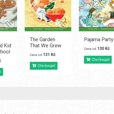
The Garden
Pajama Party
d Kid
That We Grew
130 Kč
Cena od
chool
131 Kč
Cena od
Chci koupit
č
Chci koupit
t