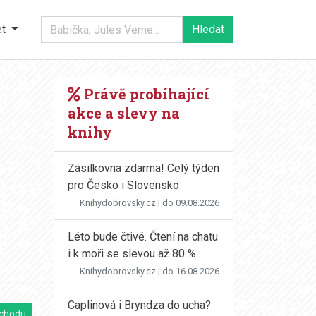
et
Právě probíhající
akce a slevy na
knihy
Zásilkovna zdarma! Celý týden
pro Česko i Slovensko
Knihydobrovsky.cz
| do 09.08.2026
Léto bude čtivé. Čtení na chatu
i k moři se slevou až 80 %
Knihydobrovsky.cz
| do 16.08.2026
Caplinová i Bryndza do ucha?
chodu