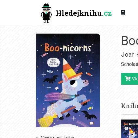
Hledejknihu
.cz
Bo
Joan 
Scholas
Vlo
Knihu
Vývoj ceny knihy