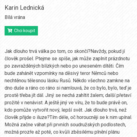
Karin Lednická
Bílá vrána
Chci koupit
Jak dlouho trvá válka po tom, co skončí?Navždy, pokud jí
člověk prošel. Ptejme se spíše, jak může zaplnit prázdnotu
po zavražděných blízkých nebo po uneseném dítěti. Čím
bude zahánět vzpomínky na děsivý teror Němců nebo
nechtěnou tělesnou lásku Rusů. Někdo všechno zamkne na
dno duše a ráno co ráno si namlouvá, že co bylo, bylo, teď je
prostě třeba jít dál. Jiný se nechá zahltit žalem; další přetaví
prožité v nenávist. A ještě jiný ve víru, že to bude právě on,
kdo pomůže vytvořit nový, lepší svět. Jak dlouho trvá, než
člověk přijde o iluze?Tím déle, oč horoucněji se k nim upínal.
Možná začne váhat při prvních soudružských podlostech,
možná prozře až poté, co kvůli zběsilému plnění plánu