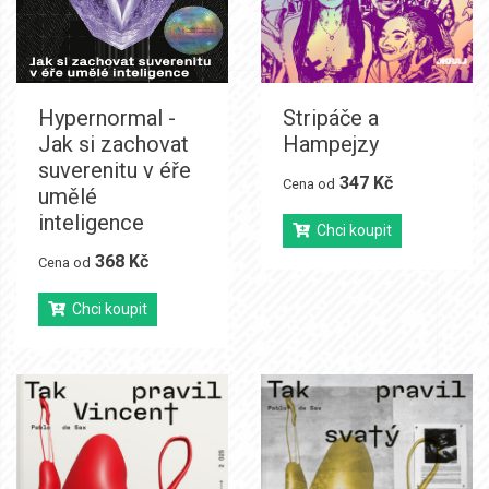
Hypernormal -
Stripáče a
Jak si zachovat
Hampejzy
suverenitu v éře
347 Kč
Cena od
umělé
inteligence
Chci koupit
368 Kč
Cena od
Chci koupit