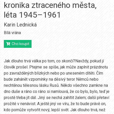
kronika ztraceného města,
léta 1945–1961
Karin Lednická
Bílá vrána
Chci koupit
Jak dlouho trvá válka po tom, co skončí?Navždy, pokud jí
člověk prošel. Ptejme se spíše, jak může zaplnit prázdnotu
po zavražděných blízkých nebo po uneseném dítěti. Čím
bude zahánět vzpomínky na děsivý teror Němců nebo
nechtěnou tělesnou lásku Rusů. Někdo všechno zamkne na
dno duše a ráno co ráno si namlouvá, že co bylo, bylo, teď je
prostě třeba jít dál. Jiný se nechá zahltit žalem; další přetaví
prožité v nenávist. A ještě jiný ve víru, že to bude právě on,
kdo pomůže vytvořit nový, lepší svět. Jak dlouho trvá, než