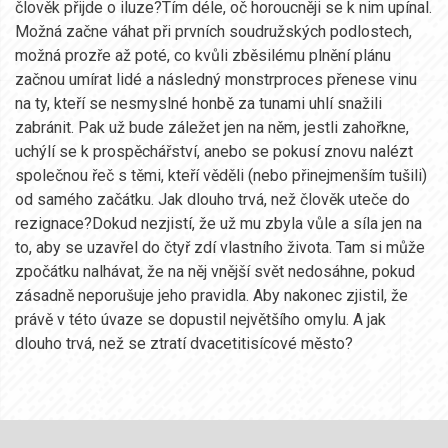
člověk přijde o iluze?Tím déle, oč horoucněji se k nim upínal.
Možná začne váhat při prvních soudružských podlostech,
možná prozře až poté, co kvůli zběsilému plnění plánu
začnou umírat lidé a následný monstrproces přenese vinu
na ty, kteří se nesmyslné honbě za tunami uhlí snažili
zabránit. Pak už bude záležet jen na něm, jestli zahořkne,
uchýlí se k prospěchářství, anebo se pokusí znovu nalézt
společnou řeč s těmi, kteří věděli (nebo přinejmenším tušili)
od samého začátku. Jak dlouho trvá, než člověk uteče do
rezignace?Dokud nezjistí, že už mu zbyla vůle a síla jen na
to, aby se uzavřel do čtyř zdí vlastního života. Tam si může
zpočátku nalhávat, že na něj vnější svět nedosáhne, pokud
zásadně neporušuje jeho pravidla. Aby nakonec zjistil, že
právě v této úvaze se dopustil největšího omylu. A jak
dlouho trvá, než se ztratí dvacetitisícové město?