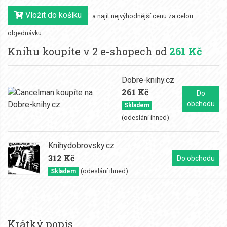
Vložit do košíku
a najít nejvýhodnější cenu za celou
objednávku
Knihu koupíte v 2 e-shopech od
261 Kč
Dobre-knihy.cz
261 Kč
Do
obchodu
Skladem
(odeslání ihned)
Knihydobrovsky.cz
312 Kč
Do obchodu
(odeslání ihned)
Skladem
Krátký popis