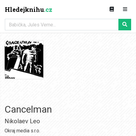
Hledejknihu
.cz
Cancelman
Nikolaev Leo
Okraj media s.r.o.