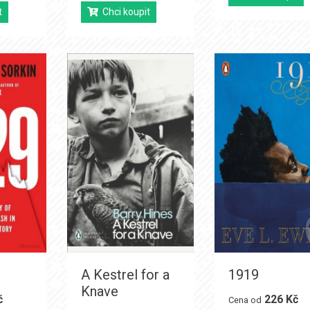
t
Chci koupit
A Kestrel for a
1919
Knave
č
226 Kč
Cena od