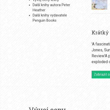
Další knihy autora Peter
Heather
Další knihy vydavatele
Penguin Books
Krátký
'A fascinat
Jones, Sun
Review'A p
exploded o
Zobrazit c
Vývoj ceny