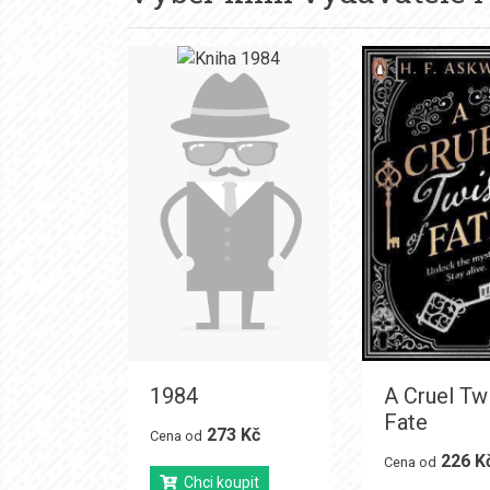
1984
A Cruel Twi
Fate
273 Kč
Cena od
226 K
Cena od
Chci koupit