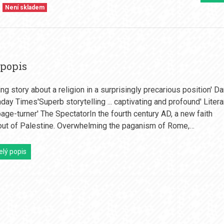
Není skladem
 popis
ing story about a religion in a surprisingly precarious position' D
day Times'Superb storytelling ... captivating and profound' Litera
age-turner' The SpectatorIn the fourth century AD, a new faith
ut of Palestine. Overwhelming the paganism of Rome,…
elý popis