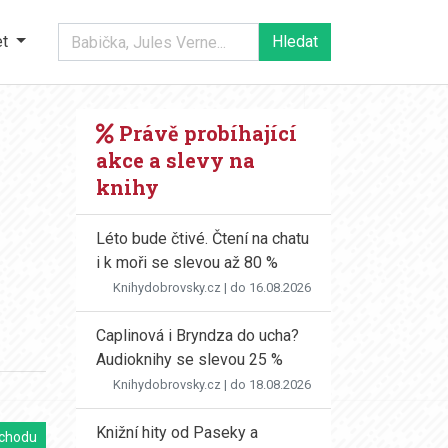
et
Právě probíhající
akce a slevy na
knihy
Léto bude čtivé. Čtení na chatu
i k moři se slevou až 80 %
Knihydobrovsky.cz
| do 16.08.2026
Caplinová i Bryndza do ucha?
Audioknihy se slevou 25 %
Knihydobrovsky.cz
| do 18.08.2026
Knižní hity od Paseky a
chodu