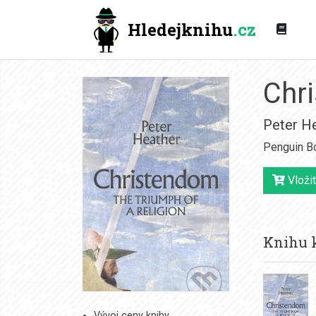
Hledejknihu
.cz
Chr
Peter H
Penguin B
Vložit
Knihu k
Vývoj ceny knihy