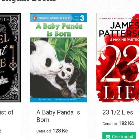
st of
A Baby Panda Is
23 1/2 Lies
Born
192 Kč
Cena od
č
128 Kč
Cena od
Chci koupit