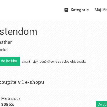
Kategorie
Můj úč
istendom
eather
ooks
 do košíku
a najít nejvýhodnější cenu za celou objednávku
oupíte v 1 e-shopu
Martinus.cz
805 Kč
Do ob