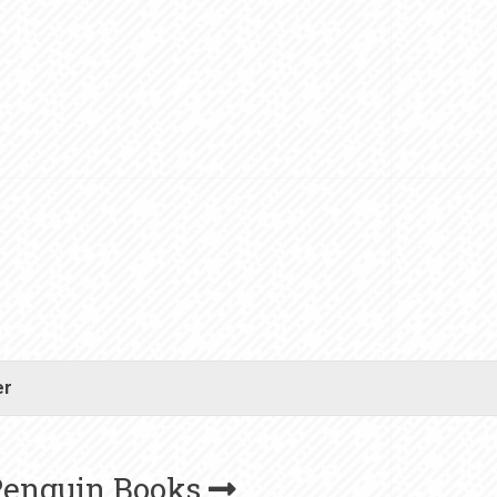
er
Penguin Books