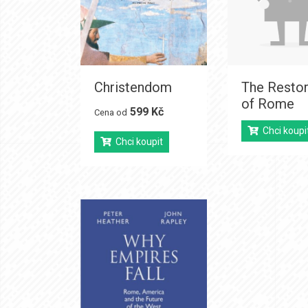
Christendom
The Restor
of Rome
599 Kč
Cena od
Chci koupi
Chci koupit