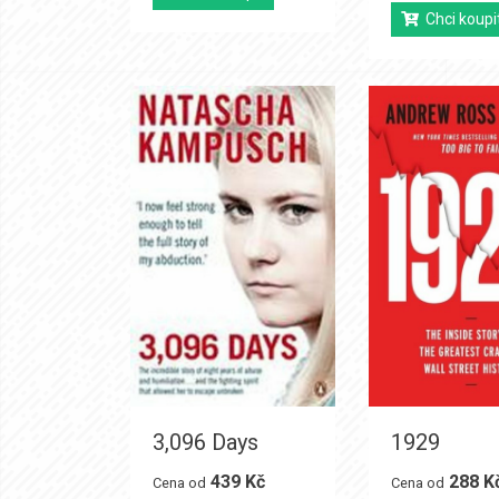
Chci koupi
3,096 Days
1929
439 Kč
288 K
Cena od
Cena od