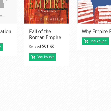
ation
Fall of the
Why Empire F
Roman Empire
Chci koupit
561 Kč
Cena od
t
Chci koupit