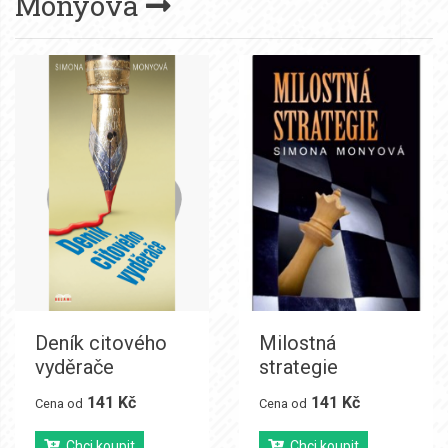
Monyová
Deník citového
Milostná
vyděrače
strategie
141 Kč
141 Kč
Cena od
Cena od
Chci koupit
Chci koupit