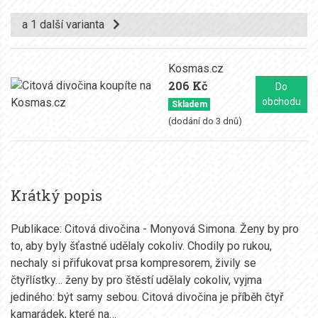
a 1 další varianta
Kosmas.cz
206 Kč
Do
obchodu
Skladem
(dodání do 3 dnů)
Krátký popis
Publikace: Citová divočina - Monyová Simona. Ženy by pro
to, aby byly šťastné udělaly cokoliv. Chodily po rukou,
nechaly si přifukovat prsa kompresorem, živily se
čtyřlístky… ženy by pro štěstí udělaly cokoliv, vyjma
jediného: být samy sebou. Citová divočina je příběh čtyř
kamarádek, které na…