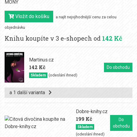
MONY
Vložit do košíku
a najít nejvýhodnější cenu za celou
objednávku
Knihu koupíte v 3 e-shopech od
142 Kč
Martinus.cz
142 Kč
Do obchodu
(odeslání ihned)
Skladem
a 1 další varianta
Dobre-knihy.cz
199 Kč
Do
obchodu
Skladem
(odeslání ihned)