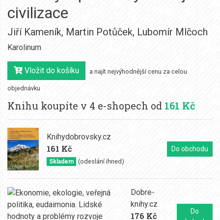
civilizace
Jiří Kameník
,
Martin Potůček
,
Lubomír Mlčoch
Karolinum
Vložit do košíku
a najít nejvýhodnější cenu za celou
objednávku
Knihu koupíte v 4 e-shopech od
161 Kč
Knihydobrovsky.cz
161 Kč
Do obchodu
(odeslání ihned)
Skladem
Dobre-
knihy.cz
Do
176 Kč