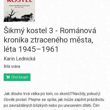
Šikmý kostel 3 - Románová
kronika ztraceného města,
léta 1945–1961
Karin Lednická
Bílá vrána
Chci koupit
Jak dlouho trvá válka po tom, co skončí?Navždy, pokud jí
člověk prošel. Ptejme se spíše, jak může zaplnit prázdnotu
po zavražděných blízkých nebo po uneseném dítěti. Čím