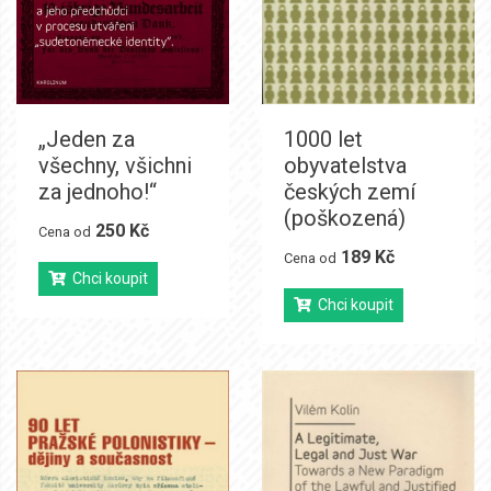
„Jeden za
1000 let
všechny, všichni
obyvatelstva
za jednoho!“
českých zemí
(poškozená)
250 Kč
Cena od
189 Kč
Cena od
Chci koupit
Chci koupit