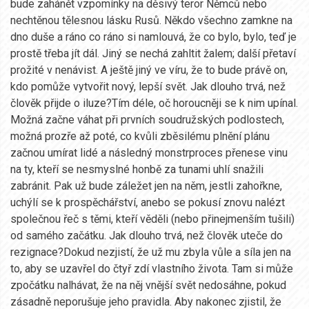
bude zahánět vzpomínky na děsivý teror Němců nebo
nechtěnou tělesnou lásku Rusů. Někdo všechno zamkne na
dno duše a ráno co ráno si namlouvá, že co bylo, bylo, teď je
prostě třeba jít dál. Jiný se nechá zahltit žalem; další přetaví
prožité v nenávist. A ještě jiný ve víru, že to bude právě on,
kdo pomůže vytvořit nový, lepší svět. Jak dlouho trvá, než
člověk přijde o iluze?Tím déle, oč horoucněji se k nim upínal.
Možná začne váhat při prvních soudružských podlostech,
možná prozře až poté, co kvůli zběsilému plnění plánu
začnou umírat lidé a následný monstrproces přenese vinu
na ty, kteří se nesmyslné honbě za tunami uhlí snažili
zabránit. Pak už bude záležet jen na něm, jestli zahořkne,
uchýlí se k prospěchářství, anebo se pokusí znovu nalézt
společnou řeč s těmi, kteří věděli (nebo přinejmenším tušili)
od samého začátku. Jak dlouho trvá, než člověk uteče do
rezignace?Dokud nezjistí, že už mu zbyla vůle a síla jen na
to, aby se uzavřel do čtyř zdí vlastního života. Tam si může
zpočátku nalhávat, že na něj vnější svět nedosáhne, pokud
zásadně neporušuje jeho pravidla. Aby nakonec zjistil, že