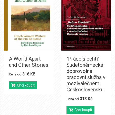
A World Apart
"Práce šlechtí"
and Other Stories
Sudetoněmecká
dobrovolná
316 Kč
Cena od
pracovní služba v
meziválečném
Chci koupit
Československu
313 Kč
Cena od
Chci koupit