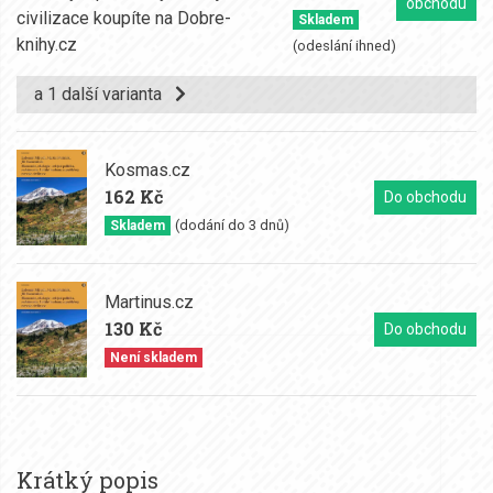
obchodu
Skladem
(odeslání ihned)
a 1 další varianta
Kosmas.cz
162 Kč
Do obchodu
(dodání do 3 dnů)
Skladem
Martinus.cz
130 Kč
Do obchodu
Není skladem
Krátký popis