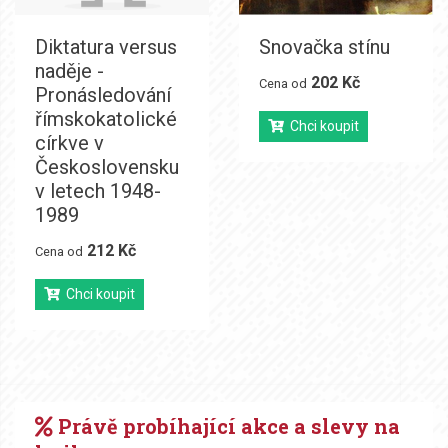
Diktatura versus
Snovačka stínu
naděje -
202 Kč
Cena od
Pronásledování
římskokatolické
Chci koupit
církve v
Československu
v letech 1948-
1989
212 Kč
Cena od
Chci koupit
Právě probíhající akce a slevy na