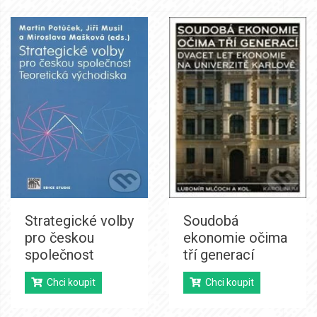
Strategické volby
Soudobá
pro českou
ekonomie očima
společnost
tří generací
Chci koupit
Chci koupit