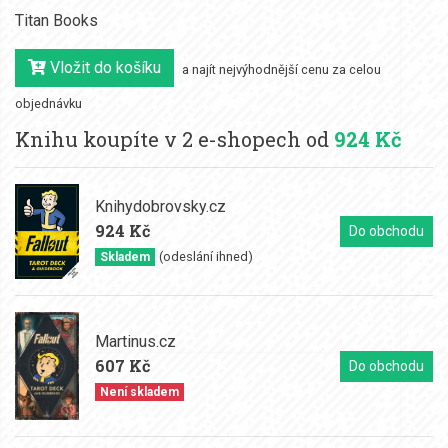
Titan Books
Vložit do košíku
a najít nejvýhodnější cenu za celou
objednávku
Knihu koupíte v 2 e-shopech od
924 Kč
Knihydobrovsky.cz
924 Kč
Do obchodu
(odeslání ihned)
Skladem
Martinus.cz
607 Kč
Do obchodu
Není skladem