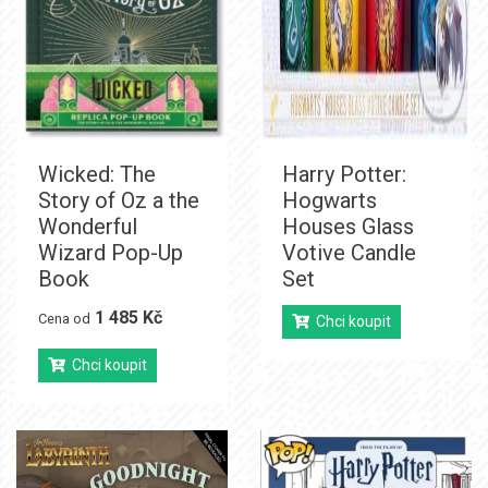
Wicked: The
Harry Potter:
Story of Oz a the
Hogwarts
Wonderful
Houses Glass
Wizard Pop-Up
Votive Candle
Book
Set
1 485 Kč
Cena od
Chci koupit
Chci koupit