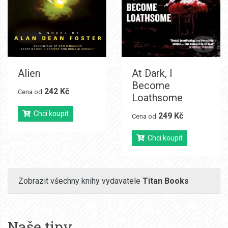
Alien
At Dark, I
Become
242 Kč
Cena od
Loathsome
Chci koupit
249 Kč
Cena od
Chci koupit
Zobrazit všechny knihy vydavatele
Titan Books
Naše tipy