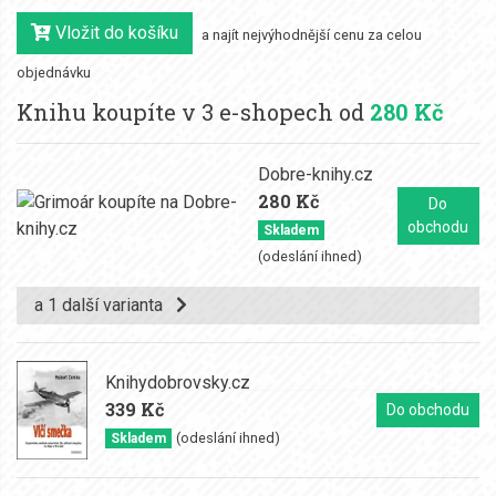
Vložit do košíku
a najít nejvýhodnější cenu za celou
objednávku
Knihu koupíte v 3 e-shopech od
280 Kč
Dobre-knihy.cz
280 Kč
Do
obchodu
Skladem
(odeslání ihned)
a 1 další varianta
Knihydobrovsky.cz
339 Kč
Do obchodu
(odeslání ihned)
Skladem