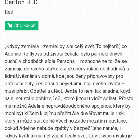
Carlton H. D.
Red
Chci koupit
„Kdyby zemřela… zemřel by s ní celý svět.“To nejhorší, co
Adeline Reillyová od života čekala, bylo pár neklidných
duchů v chodbách sídla Parsons – rozhodně ne to, že se
zamiluje do svého stalkera a skončí v rukou obchodníků s
lidmi.Uvězněná v domě, kde jsou ženy připravovány pro
potěšení elity, čelí dosud největšímu boji svého života –
musí přežít Odstřel a utéct. Jenže to není tak snadné, když
na ni neustále dohlížejí oči, které ji touží vidět selhat. Přesto
má možná Adeline nepravděpodobného spojence, který by
mohl být klíčem k jejímu přežití.Ale důvěřovat mu je risk,
který ji může stát úplně všechno.Zade mezitím neustane,
dokud Adeline nebude zpátky v bezpečí jeho náruče, i
kdyby kvůli tomu měl zapálit celý svět. Lovit svou myšku je