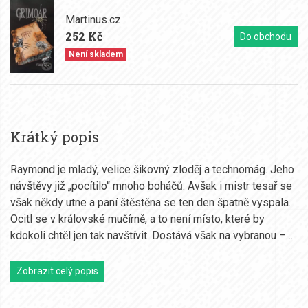
Martinus.cz
252 Kč
Do obchodu
Není skladem
Krátký popis
Raymond je mladý, velice šikovný zloděj a technomág. Jeho
návštěvy již „pocítilo“ mnoho boháčů. Avšak i mistr tesař se
však někdy utne a paní štěstěna se ten den špatně vyspala.
Ocitl se v královské mučírně, a to není místo, které by
kdokoli chtěl jen tak navštívit. Dostává však na vybranou –…
Zobrazit celý popis