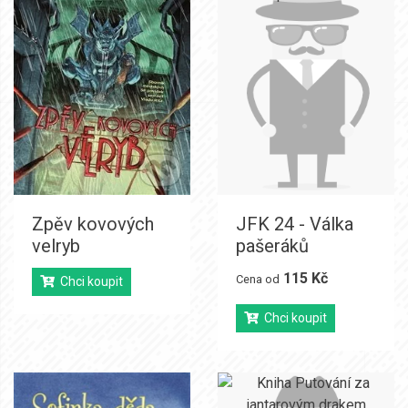
Zpěv kovových
JFK 24 - Válka
velryb
pašeráků
115 Kč
Cena od
Chci koupit
Chci koupit