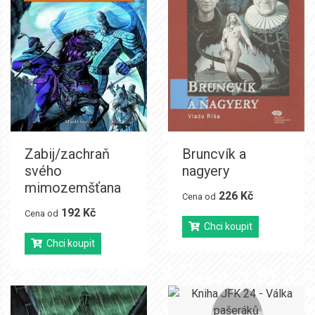
Zabij/zachraň
Bruncvík a
svého
nagyery
mimozemšťana
226 Kč
Cena od
192 Kč
Cena od
Chci koupit
Chci koupit