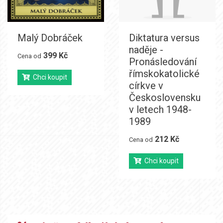
Malý Dobráček
Diktatura versus
naděje -
399 Kč
Cena od
Pronásledování
římskokatolické
Chci koupit
církve v
Československu
v letech 1948-
1989
212 Kč
Cena od
Chci koupit