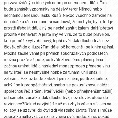
po zavražděných blízkých nebo po uneseném dítěti. Čím
bude zahánět vzpomínky na děsivý teror Němců nebo
nechtěnou tělesnou lásku Rusů. Někdo všechno zamkne na
dno duše a ráno co ráno si namlouvá, že co bylo, bylo, teď je
prostě třeba jít dál. Jiný se nechá zahltit žalem; další přetaví
prožité v nenávist. A ještě jiný ve víru, že to bude právě on,
kdo pomůže vytvořit nový, lepší svět. Jak dlouho trvá, než
člověk přijde o iluze?Tím déle, oč horoucněji se k nim upínal.
Možná začne váhat při prvních soudružských podlostech,
možná prozře až poté, co kvůli zběsilému plnění plánu
začnou umírat lidé a následný monstrproces přenese vinu
na ty, kteří se nesmyslné honbě za tunami uhlí snažili
zabránit. Pak už bude záležet jen na něm, jestli zahořkne,
uchýlí se k prospěchářství, anebo se pokusí znovu nalézt
společnou řeč s těmi, kteří věděli (nebo přinejmenším tušili)
od samého začátku. Jak dlouho trvá, než člověk uteče do
rezignace?Dokud nezjistí, že už mu zbyla vůle a síla jen na
to, aby se uzavřel do čtyř zdí vlastního života. Tam si může
zpočátku nalhávat, že na něj vnější svět nedosáhne, pokud