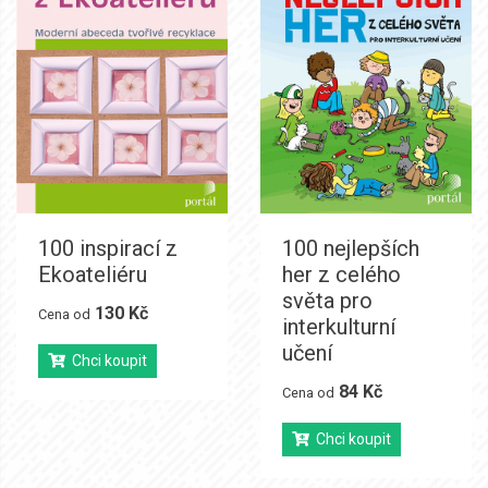
100 inspirací z
100 nejlepších
Ekoateliéru
her z celého
světa pro
130 Kč
Cena od
interkulturní
učení
Chci koupit
84 Kč
Cena od
Chci koupit