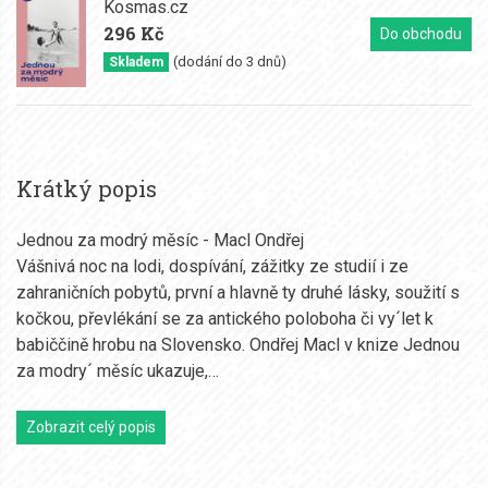
Kosmas.cz
296 Kč
Do obchodu
(dodání do 3 dnů)
Skladem
Krátký popis
Jednou za modrý měsíc - Macl Ondřej
Vášnivá noc na lodi, dospívání, zážitky ze studií i ze
zahraničních pobytů, první a hlavně ty druhé lásky, soužití s
kočkou, převlékání se za antického poloboha či vy´let k
babiččině hrobu na Slovensko. Ondřej Macl v knize Jednou
za modry´ měsíc ukazuje,…
Zobrazit celý popis