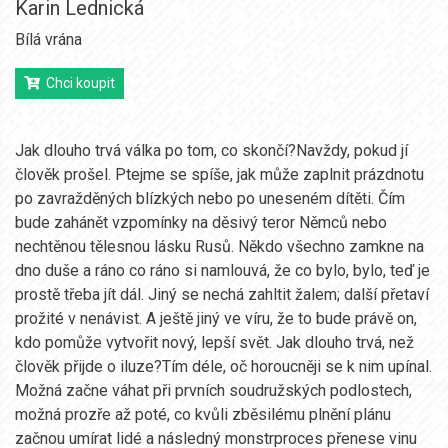
Karin Lednická
Bílá vrána
Chci koupit
Jak dlouho trvá válka po tom, co skončí?Navždy, pokud jí
člověk prošel. Ptejme se spíše, jak může zaplnit prázdnotu
po zavražděných blízkých nebo po uneseném dítěti. Čím
bude zahánět vzpomínky na děsivý teror Němců nebo
nechtěnou tělesnou lásku Rusů. Někdo všechno zamkne na
dno duše a ráno co ráno si namlouvá, že co bylo, bylo, teď je
prostě třeba jít dál. Jiný se nechá zahltit žalem; další přetaví
prožité v nenávist. A ještě jiný ve víru, že to bude právě on,
kdo pomůže vytvořit nový, lepší svět. Jak dlouho trvá, než
člověk přijde o iluze?Tím déle, oč horoucněji se k nim upínal.
Možná začne váhat při prvních soudružských podlostech,
možná prozře až poté, co kvůli zběsilému plnění plánu
začnou umírat lidé a následný monstrproces přenese vinu