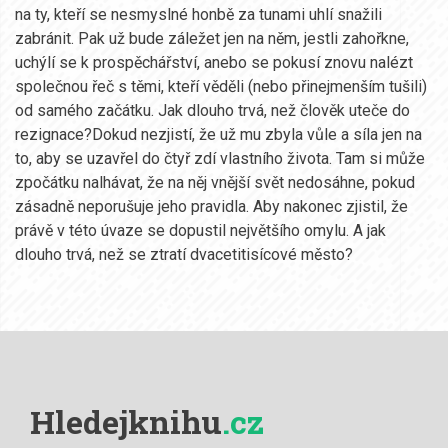
na ty, kteří se nesmyslné honbě za tunami uhlí snažili
zabránit. Pak už bude záležet jen na něm, jestli zahořkne,
uchýlí se k prospěchářství, anebo se pokusí znovu nalézt
společnou řeč s těmi, kteří věděli (nebo přinejmenším tušili)
od samého začátku. Jak dlouho trvá, než člověk uteče do
rezignace?Dokud nezjistí, že už mu zbyla vůle a síla jen na
to, aby se uzavřel do čtyř zdí vlastního života. Tam si může
zpočátku nalhávat, že na něj vnější svět nedosáhne, pokud
zásadně neporušuje jeho pravidla. Aby nakonec zjistil, že
právě v této úvaze se dopustil největšího omylu. A jak
dlouho trvá, než se ztratí dvacetitisícové město?
Hledejknihu
.cz