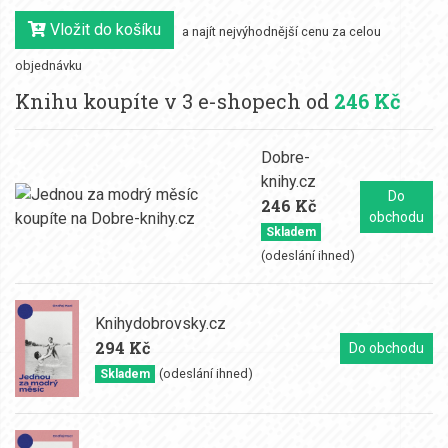
Vložit do košíku
a najít nejvýhodnější cenu za celou
objednávku
Knihu koupíte v 3 e-shopech od
246 Kč
Dobre-
knihy.cz
Do
246 Kč
obchodu
Skladem
(odeslání ihned)
Knihydobrovsky.cz
294 Kč
Do obchodu
(odeslání ihned)
Skladem