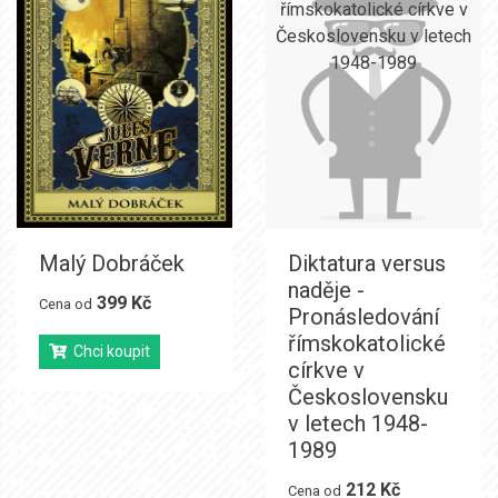
Malý Dobráček
Diktatura versus
naděje -
399 Kč
Cena od
Pronásledování
římskokatolické
Chci koupit
církve v
Československu
v letech 1948-
1989
212 Kč
Cena od