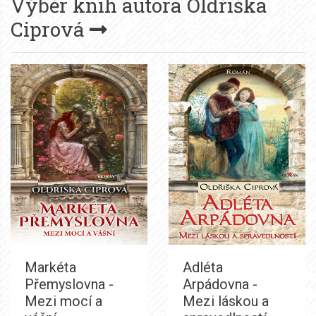
Výběr knih autora
Oldřiška
Ciprová
Markéta
Adléta
Přemyslovna -
Arpádovna -
Mezi mocí a
Mezi láskou a