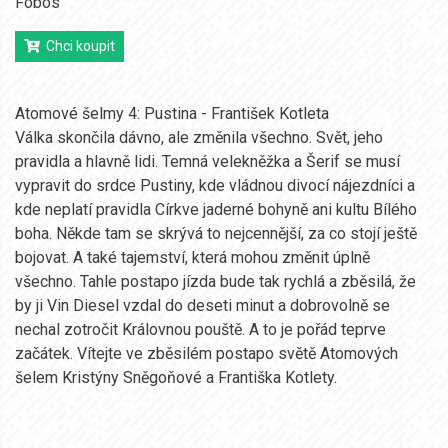
Fobos
Chci koupit
Atomové šelmy 4: Pustina - František Kotleta
Válka skončila dávno, ale změnila všechno. Svět, jeho
pravidla a hlavně lidi. Temná velekněžka a Šerif se musí
vypravit do srdce Pustiny, kde vládnou divocí nájezdníci a
kde neplatí pravidla Církve jaderné bohyně ani kultu Bílého
boha. Někde tam se skrývá to nejcennější, za co stojí ještě
bojovat. A také tajemství, která mohou změnit úplně
všechno. Tahle postapo jízda bude tak rychlá a zběsilá, že
by ji Vin Diesel vzdal do deseti minut a dobrovolně se
nechal zotročit Královnou pouště. A to je pořád teprve
začátek. Vítejte ve zběsilém postapo světě Atomových
šelem Kristýny Sněgoňové a Františka Kotlety.