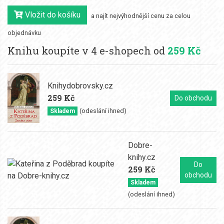
Vložit do košíku
a najít nejvýhodnější cenu za celou
objednávku
Knihu koupíte v 4 e-shopech od
259 Kč
Knihydobrovsky.cz
259 Kč
Do obchodu
(odeslání ihned)
Skladem
Dobre-
knihy.cz
Do
259 Kč
obchodu
Skladem
(odeslání ihned)