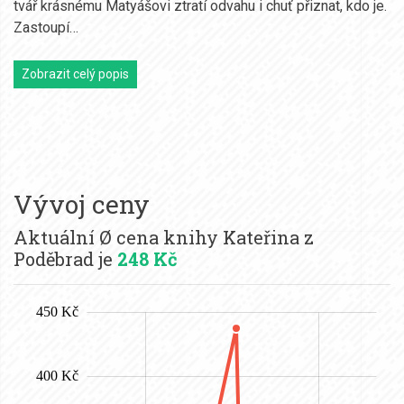
tvář krásnému Matyášovi ztratí odvahu i chuť přiznat, kdo je.
Zastoupí…
Zobrazit celý popis
Vývoj ceny
Aktuální Ø cena knihy Kateřina z
Poděbrad je
248 Kč