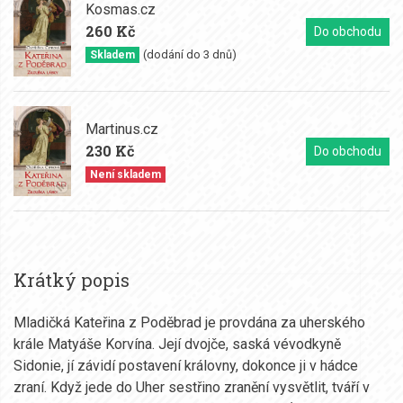
Kosmas.cz
260 Kč
Do obchodu
(dodání do 3 dnů)
Skladem
Martinus.cz
230 Kč
Do obchodu
Není skladem
Krátký popis
Mladičká Kateřina z Poděbrad je provdána za uherského
krále Matyáše Korvína. Její dvojče, saská vévodkyně
Sidonie, jí závidí postavení královny, dokonce ji v hádce
zraní. Když jede do Uher sestřino zranění vysvětlit, tváří v