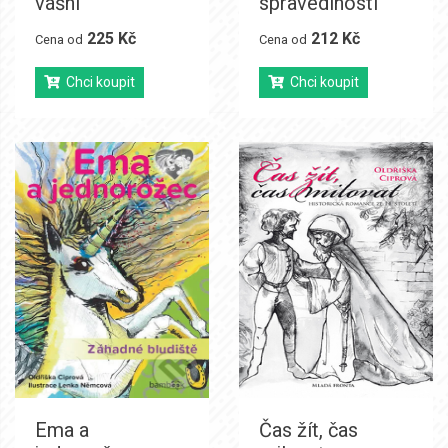
vášní
spravedlností
225 Kč
212 Kč
Cena od
Cena od
Chci koupit
Chci koupit
Ema a
Čas žít, čas