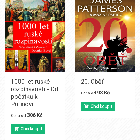
1000 let ruské
20. Oběť
rozpínavosti - Od
98 Kč
Cena od
počátků k
Putinovi
Chci koupit
306 Kč
Cena od
Chci koupit