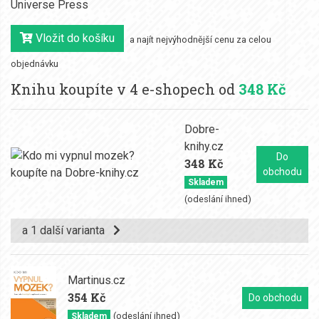
Universe Press
Vložit do košíku
a najít nejvýhodnější cenu za celou
objednávku
Knihu koupíte v 4 e-shopech od
348 Kč
Dobre-
knihy.cz
Do
348 Kč
obchodu
Skladem
(odeslání ihned)
a 1 další varianta
Martinus.cz
354 Kč
Do obchodu
(odeslání ihned)
Skladem