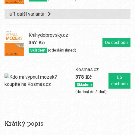
a 1 další varianta
Knihydobrovsky.cz
357 Kč
Do obchodu
(odeslání ihned)
Skladem
Kosmas.cz
378 Kč
Do
obchodu
Skladem
(dodání do 3 dnů)
Krátký popis