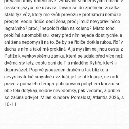
překladu Anny Kareninové. Vydávání Kunderových románů v
českém jazyce se uzavírá. Dívám se do zpětného zrcátka:
stále týž vůz, který mě kvůli provozu v protisměru nemůže
předjet. Vedle řidiče sedí žena; proč jí muž nevypráví něco
legračního? proč jí nepoloží dlaň na koleno? Místo toho
proklíná automobilistu, který před ním nejede dost rychle, a
ani žena nepomyslí na to, že by se řidiče dotkla rukou, řídí v
duchu s ním a také mě proklíná. A já myslím na jinou cestu z
Paříže k venkovskému zámku, která se udála před více než
dvěma sty lety, cestu paní de T. a mladého Rytíře, který ji
doprovázel. Poprvé jsou jeden druhému tak blízko a
nevyslovitelně smyslné ovzduší, jež je obklopuje, se rodí
právě z pomalého tempa: pohupována pohybem kočáru se
obě těla dotýkají, nejdřív nevědomky, pak vědomě, a příběh
se začíná odvíjet. Milan Kundera: Pomalost, Atlantis 2026, s.
10-11.