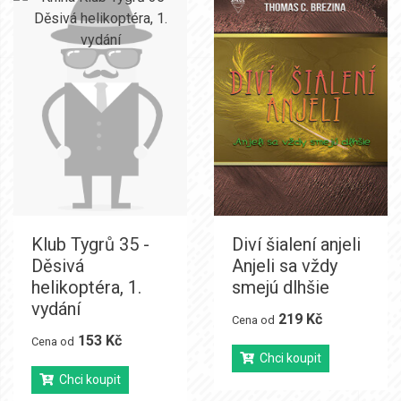
Klub Tygrů 35 -
Diví šialení anjeli
Děsivá
Anjeli sa vždy
helikoptéra, 1.
smejú dlhšie
vydání
219 Kč
Cena od
153 Kč
Cena od
Chci koupit
Chci koupit