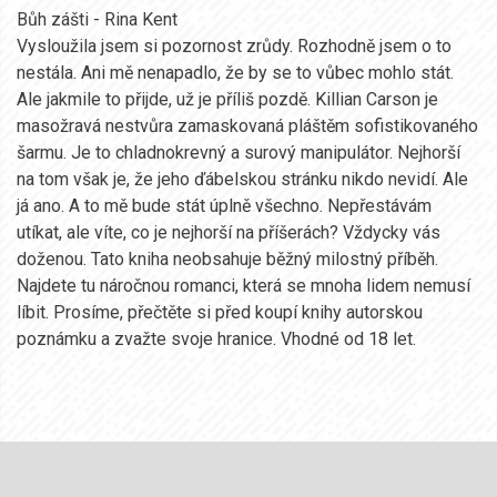
Bůh zášti - Rina Kent
Vysloužila jsem si pozornost zrůdy. Rozhodně jsem o to
nestála. Ani mě nenapadlo, že by se to vůbec mohlo stát.
Ale jakmile to přijde, už je příliš pozdě. Killian Carson je
masožravá nestvůra zamaskovaná pláštěm sofistikovaného
šarmu. Je to chladnokrevný a surový manipulátor. Nejhorší
na tom však je, že jeho ďábelskou stránku nikdo nevidí. Ale
já ano. A to mě bude stát úplně všechno. Nepřestávám
utíkat, ale víte, co je nejhorší na příšerách? Vždycky vás
doženou. Tato kniha neobsahuje běžný milostný příběh.
Najdete tu náročnou romanci, která se mnoha lidem nemusí
líbit. Prosíme, přečtěte si před koupí knihy autorskou
poznámku a zvažte svoje hranice. Vhodné od 18 let.