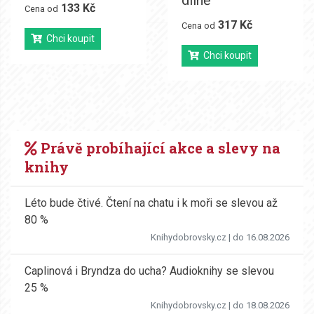
133 Kč
Cena od
317 Kč
Cena od
Chci koupit
Chci koupit
Právě probíhající akce a slevy na
knihy
Léto bude čtivé. Čtení na chatu i k moři se slevou až
80 %
Knihydobrovsky.cz
| do 16.08.2026
Caplinová i Bryndza do ucha? Audioknihy se slevou
25 %
Knihydobrovsky.cz
| do 18.08.2026