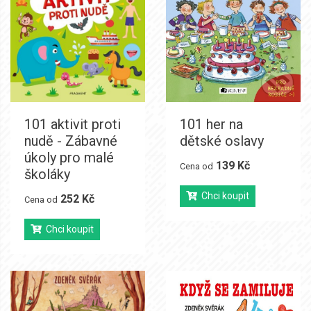
101 aktivit proti
101 her na
nudě - Zábavné
dětské oslavy
úkoly pro malé
139 Kč
Cena od
školáky
Chci koupit
252 Kč
Cena od
Chci koupit