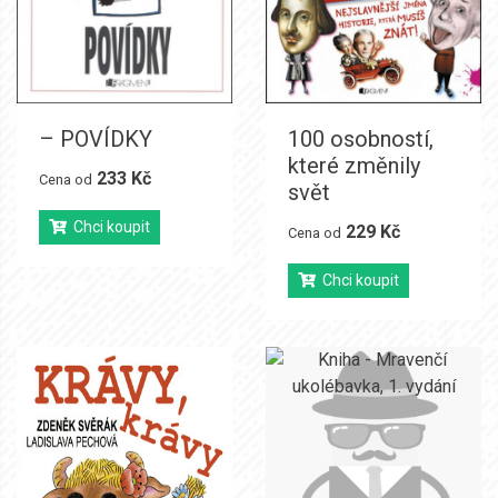
– POVÍDKY
100 osobností,
které změnily
233 Kč
Cena od
svět
Chci koupit
229 Kč
Cena od
Chci koupit