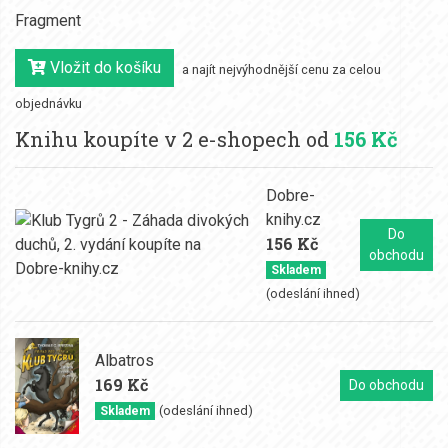
Fragment
Vložit do košíku
a najít nejvýhodnější cenu za celou
objednávku
Knihu koupíte v 2 e-shopech od
156 Kč
Dobre-
knihy.cz
Do
156 Kč
obchodu
Skladem
(odeslání ihned)
Albatros
169 Kč
Do obchodu
(odeslání ihned)
Skladem