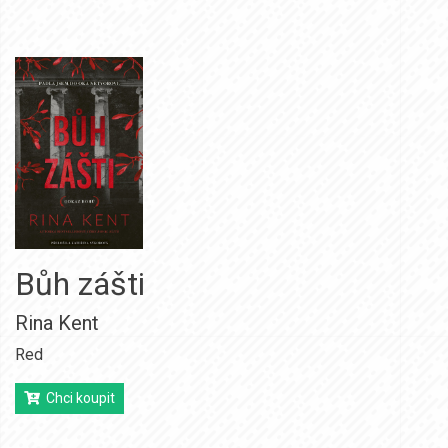
Bůh zášti
Rina Kent
Red
Chci koupit