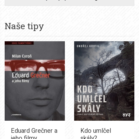
Naše tipy
Eduard Grečner a
Kdo umlčel
jeho filmy
skály?