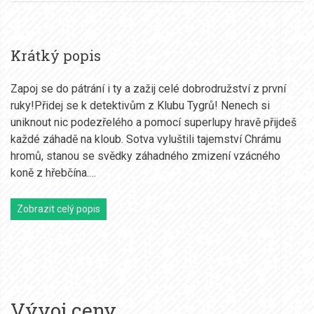
Krátký popis
Zapoj se do pátrání i ty a zažij celé dobrodružství z první
ruky!Přidej se k detektivům z Klubu Tygrů! Nenech si
uniknout nic podezřelého a pomocí superlupy hravě přijdeš
každé záhadě na kloub. Sotva vyluštili tajemství Chrámu
hromů, stanou se svědky záhadného zmizení vzácného
koně z hřebčína.…
Zobrazit celý popis
Vývoj ceny