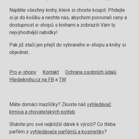
Najděte všechny knihy, které si chcete koupit. Přidejte
si je do košíku a nechte nás, abychom porovnali ceny a
dostupnost e-shopů s knihami a zobrazili Vám ty
nejvýhodnější nabídky!
Pak již stačí jen přejít do vybraného e-shopu a knihy si
objednat...
Pro e-shopy
Kontakt
Ochrana osobních údajů
Hledejknihu.cz na FB
a
TW
Máte domácí mazlíčky? Zkuste náš
vyhledávač
krmiva a chovatelských potřeb
Sháníte pro své nejbližší dárek k výročí? Co třeba
parfém z
vyhledávače parfémů a kosmetiky
?