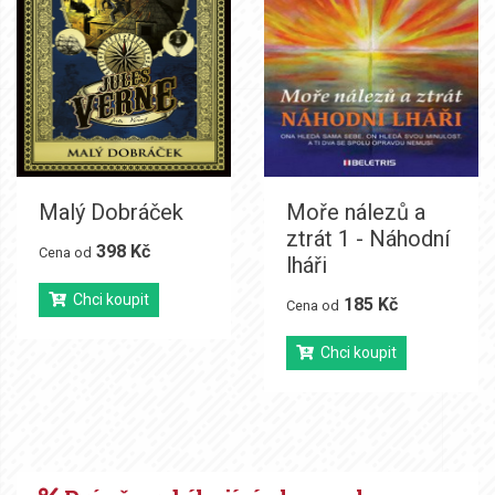
Malý Dobráček
Moře nálezů a
ztrát 1 - Náhodní
398 Kč
Cena od
lháři
Chci koupit
185 Kč
Cena od
Chci koupit