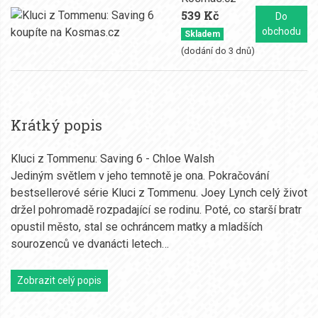
539 Kč
Do
obchodu
Skladem
(dodání do 3 dnů)
Krátký popis
Kluci z Tommenu: Saving 6 - Chloe Walsh
Jediným světlem v jeho temnotě je ona. Pokračování
bestsellerové série Kluci z Tommenu. Joey Lynch celý život
držel pohromadě rozpadající se rodinu. Poté, co starší bratr
opustil město, stal se ochráncem matky a mladších
sourozenců ve dvanácti letech…
Zobrazit celý popis