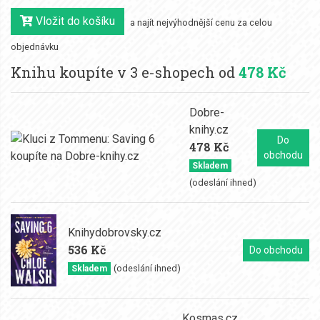
Vložit do košíku
a najít nejvýhodnější cenu za celou
objednávku
Knihu koupíte v 3 e-shopech od
478 Kč
Dobre-
knihy.cz
Do
478 Kč
obchodu
Skladem
(odeslání ihned)
Knihydobrovsky.cz
536 Kč
Do obchodu
(odeslání ihned)
Skladem
Kosmas.cz