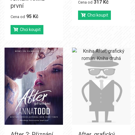
317 Kč
Cena od
první
Chci koupit
95 Kč
Cena od
Chci koupit
After 2: Přiznání
After, grafický