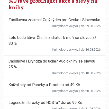
Právě probíhající akce a slevy na
knihy
Zásilkovna zdarma! Celý týden pro Česko i Slovensko
Knihydobrovsky.cz
| do 09.08.2026
Léto bude čtivé. Čtení na chatu i k moři se slevou až
80 %
Knihydobrovsky.cz
| do 16.08.2026
Caplinová i Bryndza do ucha? Audioknihy se slevou
25 %
Knihydobrovsky.cz
| do 18.08.2026
Knižní hity od Paseky a Prostoru od 49 Kč
Knihydobrovsky.cz
| do 28.08.2026
Legendární brožky od HOSTu? Již od 99 Kč
Knihydobrovsky.cz
| do 31.08.2026