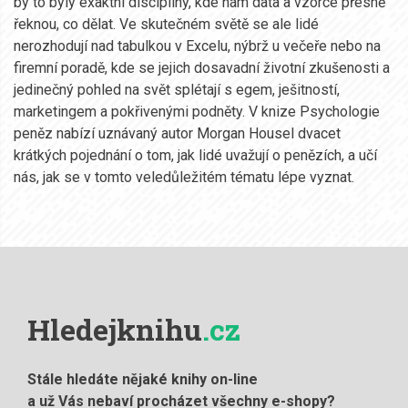
by to byly exaktní disciplíny, kde nám data a vzorce přesně
řeknou, co dělat. Ve skutečném světě se ale lidé
nerozhodují nad tabulkou v Excelu, nýbrž u večeře nebo na
firemní poradě, kde se jejich dosavadní životní zkušenosti a
jedinečný pohled na svět splétají s egem, ješitností,
marketingem a pokřivenými podněty. V knize Psychologie
peněz nabízí uznávaný autor Morgan Housel dvacet
krátkých pojednání o tom, jak lidé uvažují o penězích, a učí
nás, jak se v tomto veledůležitém tématu lépe vyznat.
Hledejknihu
.cz
Stále hledáte nějaké knihy on-line
a už Vás nebaví procházet všechny e-shopy?