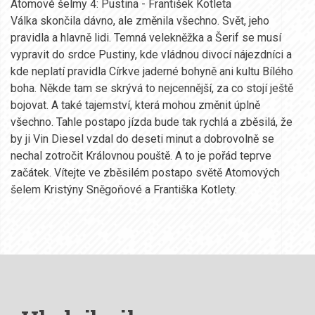
Atomové šelmy 4: Pustina - František Kotleta
Válka skončila dávno, ale změnila všechno. Svět, jeho
pravidla a hlavně lidi. Temná velekněžka a Šerif se musí
vypravit do srdce Pustiny, kde vládnou divocí nájezdníci a
kde neplatí pravidla Církve jaderné bohyně ani kultu Bílého
boha. Někde tam se skrývá to nejcennější, za co stojí ještě
bojovat. A také tajemství, která mohou změnit úplně
všechno. Tahle postapo jízda bude tak rychlá a zběsilá, že
by ji Vin Diesel vzdal do deseti minut a dobrovolně se
nechal zotročit Královnou pouště. A to je pořád teprve
začátek. Vítejte ve zběsilém postapo světě Atomových
šelem Kristýny Sněgoňové a Františka Kotlety.