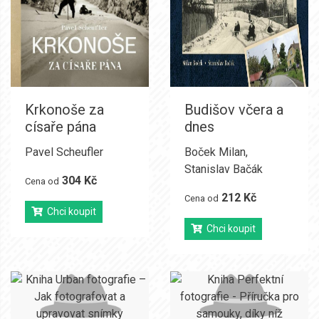
Krkonoše za
Budišov včera a
císaře pána
dnes
Pavel Scheufler
Boček Milan
,
Stanislav Bačák
304 Kč
Cena od
212 Kč
Cena od
Chci koupit
Chci koupit