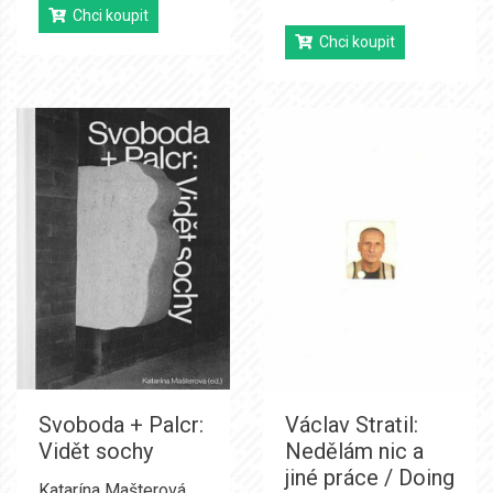
Chci koupit
Chci koupit
Svoboda + Palcr:
Václav Stratil:
Vidět sochy
Nedělám nic a
jiné práce / Doing
Katarína Mašterová