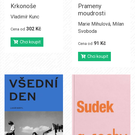
Krkonoše
Prameny
moudrosti
Vladimír Kunc
Marie Mihulová
,
Milan
302 Kč
Cena od
Svoboda
Chci koupit
91 Kč
Cena od
Chci koupit