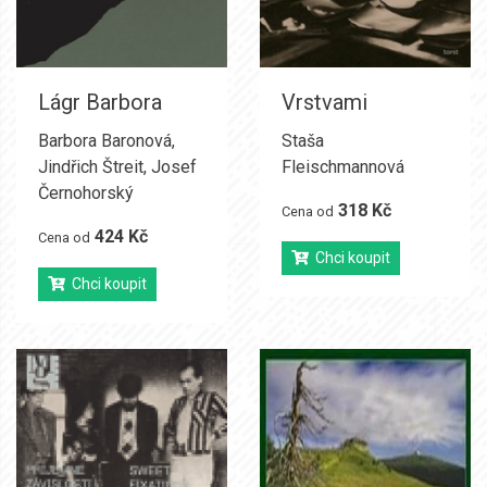
Lágr Barbora
Vrstvami
Barbora Baronová
,
Staša
Jindřich Štreit
,
Josef
Fleischmannová
Černohorský
318 Kč
Cena od
424 Kč
Cena od
Chci koupit
Chci koupit