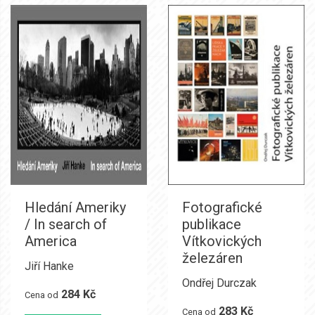
Hledání Ameriky
Fotografické
/ In search of
publikace
America
Vítkovických
železáren
Jiří Hanke
Ondřej Durczak
284 Kč
Cena od
283 Kč
Cena od