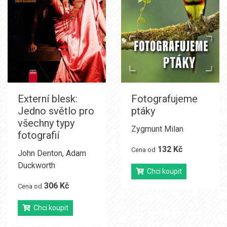
Externí blesk:
Fotografujeme
Jedno světlo pro
ptáky
všechny typy
Zygmunt Milan
fotografií
132 Kč
Cena od
John Denton
,
Adam
Duckworth
Chci koupit
306 Kč
Cena od
Chci koupit