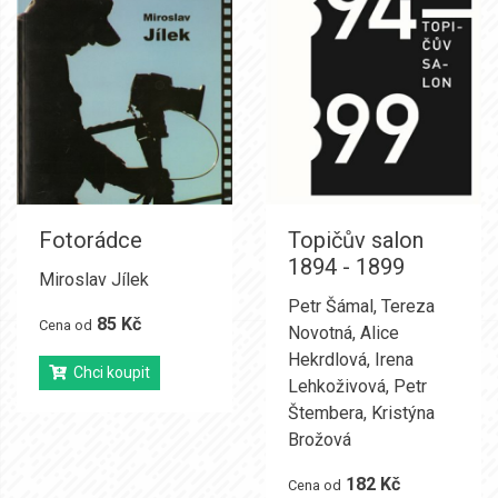
Fotorádce
Topičův salon
1894 - 1899
Miroslav Jílek
Petr Šámal
,
Tereza
85 Kč
Cena od
Novotná
,
Alice
Hekrdlová
,
Irena
Chci koupit
Lehkoživová
,
Petr
Štembera
,
Kristýna
Brožová
182 Kč
Cena od