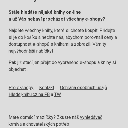
Stále hledáte nějaké knihy on-line
a už Vás nebaví procházet všechny e-shopy?
Najděte všechny knihy, které si chcete koupit. Přidejte
si je do košíku a nechte nás, abychom porovnali ceny a
dostupnost e-shopů s knihami a zobrazili Vám ty
nejvýhodnější nabídky!
Pak již stačí jen přejít do vybraného e-shopu a knihy si
objednat...
Pro e-shopy
Kontakt
Ochrana osobních údajů
Hledejknihu.cz na FB
a
TW
Máte domácí mazlíčky? Zkuste náš
vyhledávač
krmiva a chovatelských potřeb