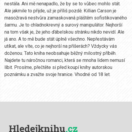
nestála. Ani mě nenapadlo, že by se to vůbec mohlo stát.
Ale jakmile to přijde, už je příliš pozdě. Killian Carson je
masožravá nestvůra zamaskovaná pláštěm sofistikovaného
šarmu. Je to chladnokrevný a surový manipulátor. Nejhorší
na tom však je, že jeho ďábelskou stránku nikdo nevidí. Ale
já ano. A to mě bude stát úplně všechno. Nepřestávám
utíkat, ale víte, co je nejhorší na příšerách? Vždycky vás
doženou. Tato kniha neobsahuje běžný milostný příběh.
Najdete tu náročnou romanci, která se mnoha lidem nemusí
líbit. Prosíme, přečtěte si před koupí knihy autorskou
poznámku a zvažte svoje hranice. Vhodné od 18 let.
Hledejknihu
.cz