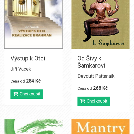
Výstup k Otci
Od Šivy k
Šamkarovi
Jiří Vacek
Devdutt Pattanaik
284 Kč
Cena od
268 Kč
Cena od
Chci koupit
Chci koupit