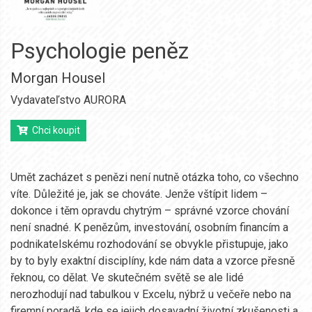
Psychologie peněz
Morgan Housel
Vydavateľstvo AURORA
Chci koupit
Umět zacházet s penězi není nutně otázka toho, co všechno
víte. Důležité je, jak se chováte. Jenže vštípit lidem –
dokonce i těm opravdu chytrým – správné vzorce chování
není snadné. K penězům, investování, osobním financím a
podnikatelskému rozhodování se obvykle přistupuje, jako
by to byly exaktní disciplíny, kde nám data a vzorce přesně
řeknou, co dělat. Ve skutečném světě se ale lidé
nerozhodují nad tabulkou v Excelu, nýbrž u večeře nebo na
firemní poradě, kde se jejich dosavadní životní zkušenosti a