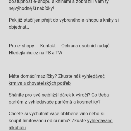
dostupnost e-shopů s knihami a zobrazili Vám ty
nejvýhodnější nabídky!
Pak již stačí jen přejít do vybraného e-shopu a knihy si
objednat...
Pro e-shopy
Kontakt
Ochrana osobních údajů
Hledejknihu.cz na FB
a
TW
Máte domácí mazlíčky? Zkuste náš
vyhledávač
krmiva a chovatelských potřeb
Sháníte pro své nejbližší dárek k výročí? Co třeba
parfém z
vyhledávače parfémů a kosmetiky
?
Chcete si vychutnat vaše oblíbené víno nebo si
koupit limitovanou edici rumu? Zkuste
vyhledávače
alkoholu