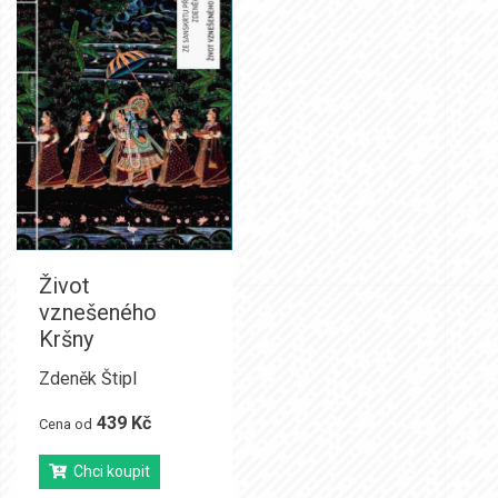
Život
vznešeného
Kršny
Zdeněk Štipl
439 Kč
Cena od
Chci koupit