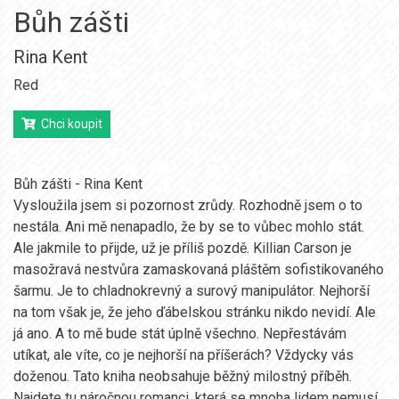
Bůh zášti
Rina Kent
Red
Chci koupit
Bůh zášti - Rina Kent
Vysloužila jsem si pozornost zrůdy. Rozhodně jsem o to
nestála. Ani mě nenapadlo, že by se to vůbec mohlo stát.
Ale jakmile to přijde, už je příliš pozdě. Killian Carson je
masožravá nestvůra zamaskovaná pláštěm sofistikovaného
šarmu. Je to chladnokrevný a surový manipulátor. Nejhorší
na tom však je, že jeho ďábelskou stránku nikdo nevidí. Ale
já ano. A to mě bude stát úplně všechno. Nepřestávám
utíkat, ale víte, co je nejhorší na příšerách? Vždycky vás
doženou. Tato kniha neobsahuje běžný milostný příběh.
Najdete tu náročnou romanci, která se mnoha lidem nemusí