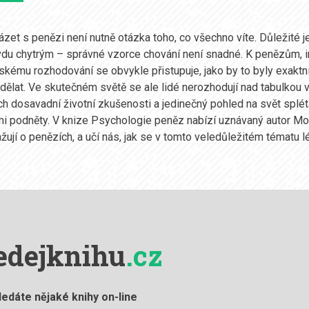
zet s penězi není nutně otázka toho, co všechno víte. Důležité j
vdu chytrým – správné vzorce chování není snadné. K penězům, i
skému rozhodování se obvykle přistupuje, jako by to byly exaktní
 dělat. Ve skutečném světě se ale lidé nerozhodují nad tabulkou v
ich dosavadní životní zkušenosti a jedinečný pohled na svět splét
i podněty. V knize Psychologie peněz nabízí uznávaný autor Mo
ažují o penězích, a učí nás, jak se v tomto veledůležitém tématu l
edejknihu
.cz
ledáte nějaké knihy on-line