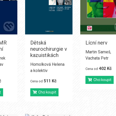
 MR
Dětská
Lícní nerv
ní
neurochirurgie v
Martin Sameš
,
kazuistikách
rek
Vachata Petr
av
Homolková Helena
402 Kč
Cena od
a kolektiv
Chci koupit
č
511 Kč
Cena od
t
Chci koupit