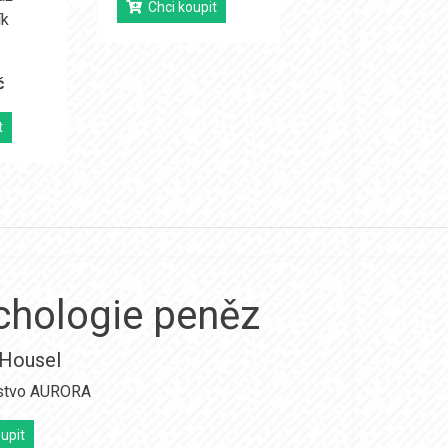
Chci koupit
ík
č
t
chologie peněz
Housel
stvo AURORA
upit