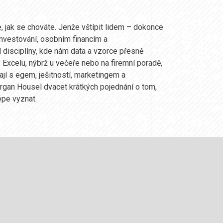
e, jak se chováte. Jenže vštípit lidem – dokonce
nvestování, osobním financím a
 disciplíny, kde nám data a vzorce přesně
 Excelu, nýbrž u večeře nebo na firemní poradě,
ají s egem, ješitností, marketingem a
rgan Housel dvacet krátkých pojednání o tom,
épe vyznat.