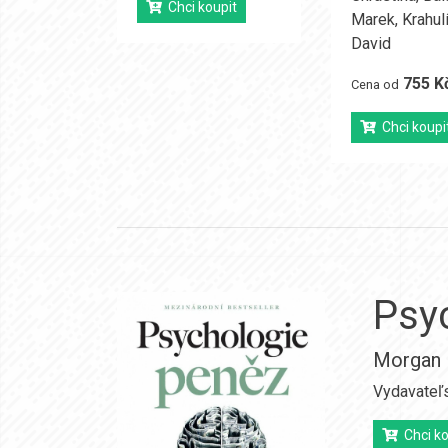
Chci koupit
Marek
,
Krahul
David
755 K
Cena od
Chci koupi
Psy
Morgan 
Vydavateľ
Chci ko