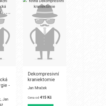
Dekompresivní
ická
kraniektomie
gie -
Jan Mraček
415 Kč
Cena od
k
,
Jan
áž