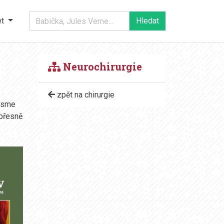
et
Neurochirurgie
zpět na chirurgie
 jsme
 přesně