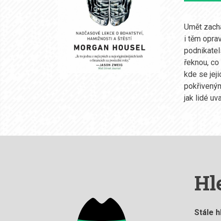
Umět zachá
i těm opra
podnikatel
řeknou, co
kde se jej
pokřiveným
jak lidé uv
Hl
Stále h