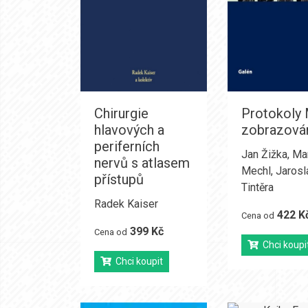
Chirurgie
Protokoly
hlavových a
zobrazová
periferních
Jan Žižka
,
Ma
nervů s atlasem
Mechl
,
Jarosl
přístupů
Tintěra
Radek Kaiser
422 K
Cena od
399 Kč
Cena od
Chci koupi
Chci koupit