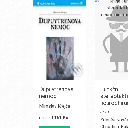
Dupuytrenova
Funkční
nemoc
stereotakt
neurochirur
Miroslav Krejča
, , , ,
161 Kč
Cena od
Zdeněk Nová
Chrastina
,
Bal