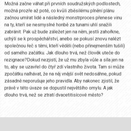
Možná začne váhat při prvních soudružských podlostech,
možná prozře až poté, co kvůli zběsilému plnění plánu
začnou umírat lidé a následný monstrproces přenese vinu
na ty, kteří se nesmyslné honbě za tunami uhlí snažili
zabránit. Pak už bude záležet jen na něm, jestli zahořkne,
uchýlí se k prospěchářství, anebo se pokusí znovu nalézt
společnou řeč s těmi, kteří věděli (nebo přinejmenším tušili)
od samého začátku. Jak dlouho trvá, než člověk uteče do
rezignace?Dokud nezjistí, že už mu zbyla vůle a síla jen na
to, aby se uzavřel do čtyř zdí vlastního života. Tam si může
zpočátku nalhávat, že na něj vnější svět nedosáhne, pokud
zásadně neporušuje jeho pravidla. Aby nakonec zjistil, že
právě v této úvaze se dopustil největšího omylu. A jak
dlouho trvá, než se ztratí dvacetitisícové město?