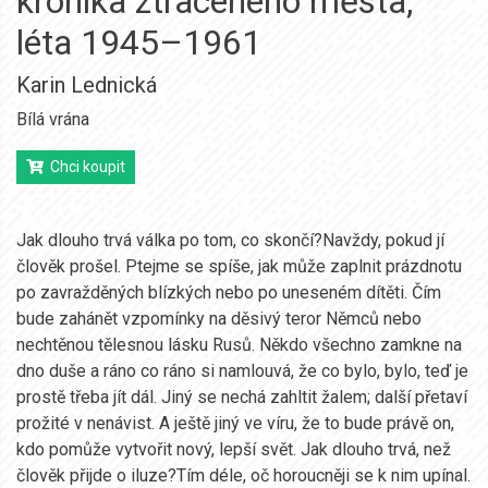
kronika ztraceného města,
léta 1945–1961
Karin Lednická
Bílá vrána
Chci koupit
Jak dlouho trvá válka po tom, co skončí?Navždy, pokud jí
člověk prošel. Ptejme se spíše, jak může zaplnit prázdnotu
po zavražděných blízkých nebo po uneseném dítěti. Čím
bude zahánět vzpomínky na děsivý teror Němců nebo
nechtěnou tělesnou lásku Rusů. Někdo všechno zamkne na
dno duše a ráno co ráno si namlouvá, že co bylo, bylo, teď je
prostě třeba jít dál. Jiný se nechá zahltit žalem; další přetaví
prožité v nenávist. A ještě jiný ve víru, že to bude právě on,
kdo pomůže vytvořit nový, lepší svět. Jak dlouho trvá, než
člověk přijde o iluze?Tím déle, oč horoucněji se k nim upínal.