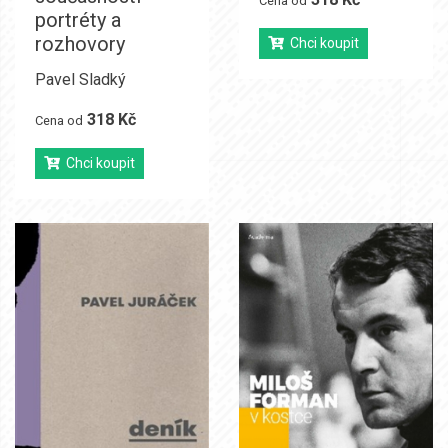
Cena od
portréty a
rozhovory
Chci koupit
Pavel Sladký
318 Kč
Cena od
Chci koupit