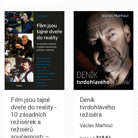
Film jsou tajné
Deník
dveře do reality -
tvrdohlavého
10 zásadních
režiséra
režisérek a
Václav Marhoul
režisérů
současnosti –
318 Kč