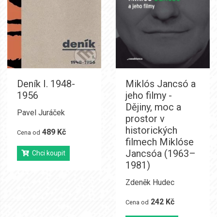
Deník I. 1948-
Miklós Jancsó a
1956
jeho filmy -
Dějiny, moc a
Pavel Juráček
prostor v
historických
489 Kč
Cena od
filmech Miklóse
Jancsóa (1963–
Chci koupit
1981)
Zdeněk Hudec
242 Kč
Cena od