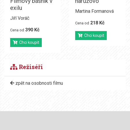
Filmový básník v
narůžovo
exilu
Martina Formanová
Jiří Voráč
218 Kč
Cena od
390 Kč
Cena od
Chci koupit
Chci koupit
Režiséři
zpět na osobnosti filmu