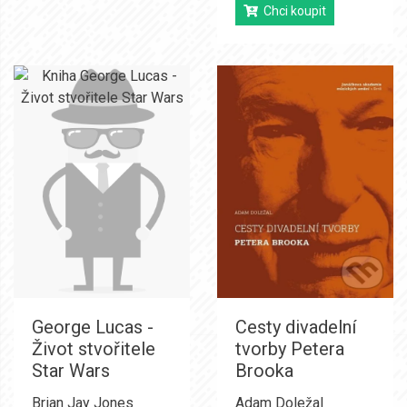
Chci koupit
George Lucas -
Cesty divadelní
Život stvořitele
tvorby Petera
Star Wars
Brooka
Brian Jay Jones
Adam Doležal