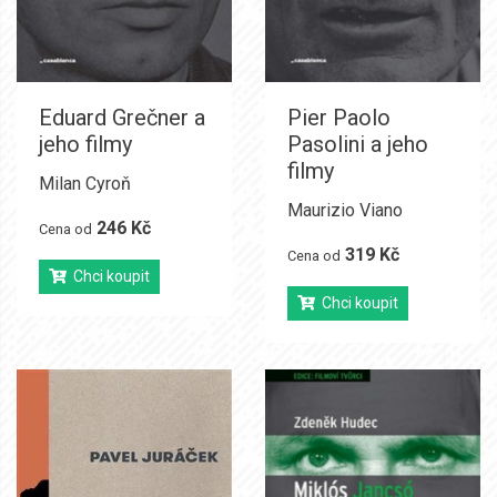
Eduard Grečner a
Pier Paolo
jeho filmy
Pasolini a jeho
filmy
Milan Cyroň
Maurizio Viano
246 Kč
Cena od
319 Kč
Cena od
Chci koupit
Chci koupit