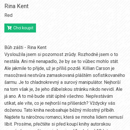
Rina Kent
Red
Chci koupit
Bůh zášti - Rina Kent
Vysloužila jsem si pozornost zrůdy. Rozhodně jsem o to
nestála. Ani mě nenapadlo, že by se to vůbec mohlo stát.
Ale jakmile to přijde, už je příliš pozdě. Killian Carson je
masožravá nestvůra zamaskovaná pláštěm sofistikovaného
šarmu. Je to chladnokrevný a surový manipulátor. Nejhorší
na tom však je, že jeho ďábelskou stránku nikdo nevidí. Ale
já ano. A to mě bude stát úplně všechno. Nepřestávám
utíkat, ale víte, co je nejhorší na příšerách? Vždycky vás
doženou. Tato kniha neobsahuje běžný milostný příběh.
Najdete tu náročnou romanci, která se mnoha lidem nemusí
líbit. Prosíme, přečtěte si před koupí knihy autorskou