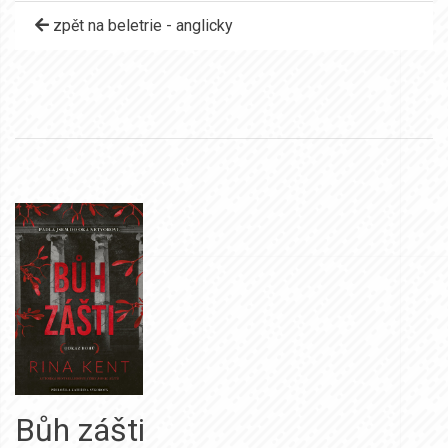
zpět na beletrie - anglicky
Bůh zášti