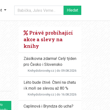
et
Právě probíhající
akce a slevy na
knihy
Zásilkovna zdarma! Celý týden
pro Česko i Slovensko
Knihydobrovsky.cz
| do 09.08.2026
Léto bude čtivé. Čtení na chatu
i k moři se slevou až 80 %
Knihydobrovsky.cz
| do 16.08.2026
Do
Caplinová i Bryndza do ucha?
hodu