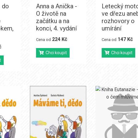
 do
Anna a Anička -
Letecký mot
O životě na
ve dřezu ane
é
začátku a na
rozhovory o
okem,
konci, 4. vydání
umírání
224 Kč
147 Kč
Cena od
Cena od
č
Chci koupit
Chci koupit
t