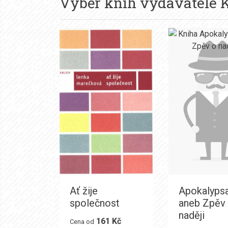
Výběr knih vydavatele
K
Ať žije
Apokalyps
společnost
aneb Zpěv
naději
161 Kč
Cena od