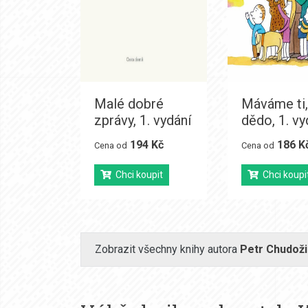
Malé dobré
Máváme ti,
zprávy, 1. vydání
dědo, 1. vy
194 Kč
186 K
Cena od
Cena od
Chci koupit
Chci koupi
Zobrazit všechny knihy autora
Petr Chudoži