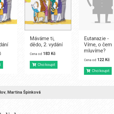
Máváme ti,
Eutanazie -
dání
dědo, 2. vydání
Víme, o čem
mluvíme?
č
183 Kč
Cena od
122 Kč
Cena od
t
Chci koupit
Chci koupit
lov
,
Martina Špinková