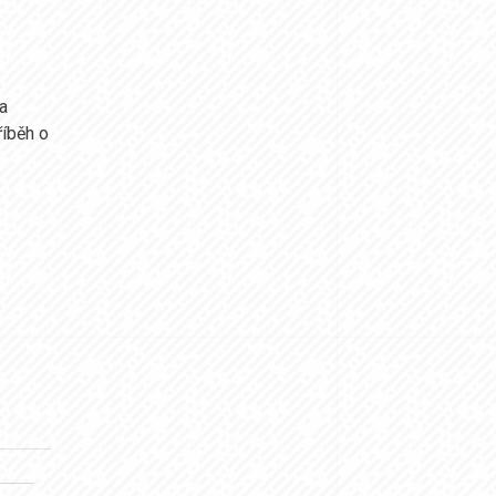
a
říběh o