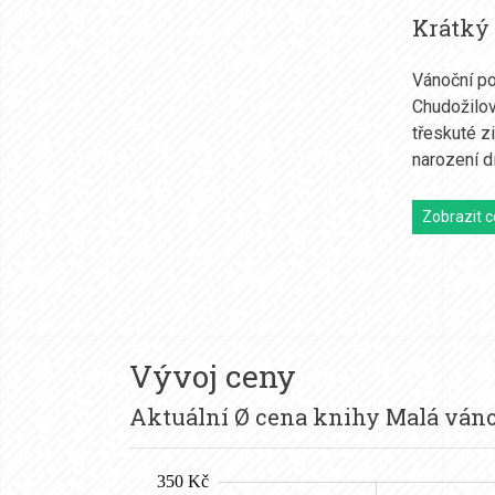
Krátký
Vánoční po
Chudožilov
třeskuté z
narození 
Zobrazit c
Vývoj ceny
Aktuální Ø cena knihy Malá váno