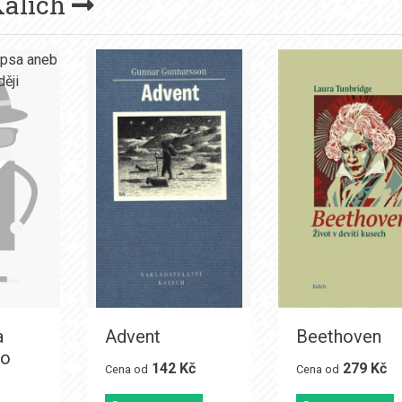
alich
a
Advent
Beethoven
 o
142 Kč
279 Kč
Cena od
Cena od