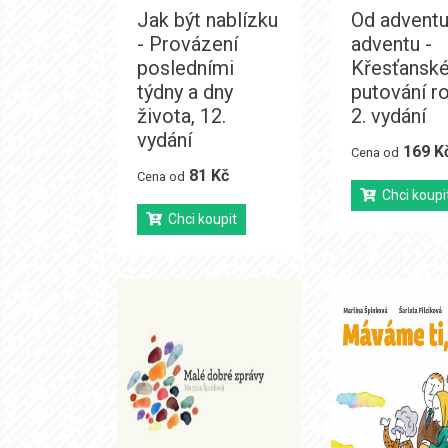
Jak být nablízku
Od adventu
- Provázení
adventu -
posledními
Křesťansk
týdny a dny
putování r
života, 12.
2. vydání
vydání
169 K
Cena od
81 Kč
Cena od
Chci koupi
Chci koupit