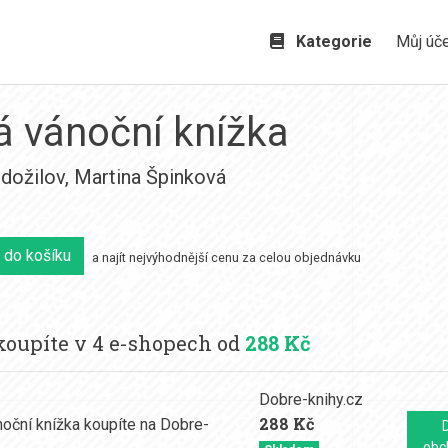
Kategorie
Můj úč
á vánoční knížka
dožilov
,
Martina Špinková
 do košíku
a najít nejvýhodnější cenu za celou objednávku
oupíte v 4 e-shopech od
288 Kč
Dobre-knihy.cz
288 Kč
obc