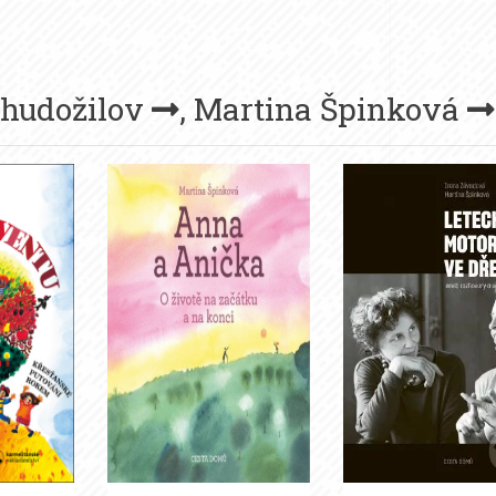
Chudožilov
,
Martina Špinková