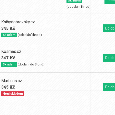
Skladem
(odeslání ihned)
Knihydobrovsky.cz
345 Kč
Do ob
(odeslání ihned)
Skladem
Kosmas.cz
347 Kč
Do ob
(dodání do 3 dnů)
Skladem
Martinus.cz
345 Kč
Do ob
Není skladem