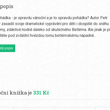
 popis
hádka - je opravdu vánoční a je to opravdu pohádka? Autor Petr
 zasadil svoje dramatické vyprávění pro děti i dospělé do sněhu 
imy, zdánlivě hodně daleko od skutečného Betléma. Ale jinak je p
dítěte pod zvláštní hvězdou tomu betlémskému nápadně…
elý popis
ční knížka je
331 Kč