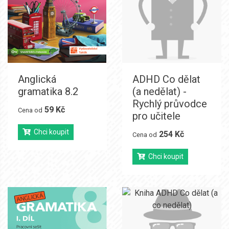
Anglická
ADHD Co dělat
gramatika 8.2
(a nedělat) -
Rychlý průvodce
59 Kč
Cena od
pro učitele
Chci koupit
254 Kč
Cena od
Chci koupit