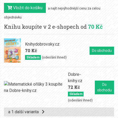
Vložit do košíku
a najít nejvýhodnější cenu za celou
objednávku
Knihu koupíte v 2 e-shopech od
70 Kč
Knihydobrovsky.cz
70 Kč
Do obchodu
(odeslání ihned)
Skladem
Dobre-
knihy.cz
Do
72 Kč
obchodu
Skladem
(odeslání ihned)
a 1 další varianta