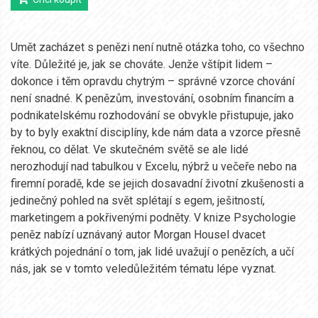
Umět zacházet s penězi není nutně otázka toho, co všechno
víte. Důležité je, jak se chováte. Jenže vštípit lidem –
dokonce i těm opravdu chytrým – správné vzorce chování
není snadné. K penězům, investování, osobním financím a
podnikatelskému rozhodování se obvykle přistupuje, jako
by to byly exaktní disciplíny, kde nám data a vzorce přesně
řeknou, co dělat. Ve skutečném světě se ale lidé
nerozhodují nad tabulkou v Excelu, nýbrž u večeře nebo na
firemní poradě, kde se jejich dosavadní životní zkušenosti a
jedinečný pohled na svět splétají s egem, ješitností,
marketingem a pokřivenými podněty. V knize Psychologie
peněz nabízí uznávaný autor Morgan Housel dvacet
krátkých pojednání o tom, jak lidé uvažují o penězích, a učí
nás, jak se v tomto veledůležitém tématu lépe vyznat.