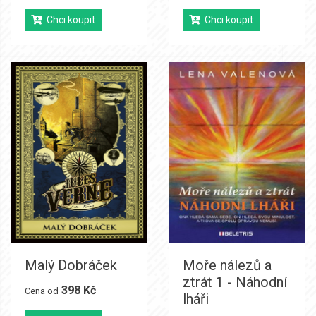
Chci koupit
Chci koupit
Malý Dobráček
Moře nálezů a
ztrát 1 - Náhodní
398 Kč
Cena od
lháři