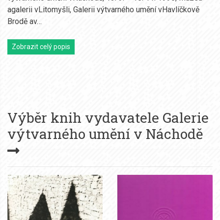
agalerii vLitomyšli, Galerii výtvarného umění vHavlíčkově
Brodě av…
Zobrazit celý popis
Výběr knih vydavatele
Galerie
výtvarného umění v Náchodě