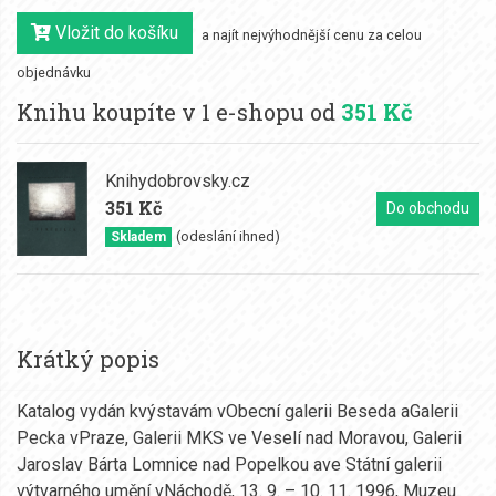
Vložit do košíku
a najít nejvýhodnější cenu za celou
objednávku
Knihu koupíte v 1 e-shopu od
351 Kč
Knihydobrovsky.cz
351 Kč
Do obchodu
(odeslání ihned)
Skladem
Krátký popis
Katalog vydán kvýstavám vObecní galerii Beseda aGalerii
Pecka vPraze, Galerii MKS ve Veselí nad Moravou, Galerii
Jaroslav Bárta Lomnice nad Popelkou ave Státní galerii
výtvarného umění vNáchodě, 13. 9. – 10. 11. 1996, Muzeu