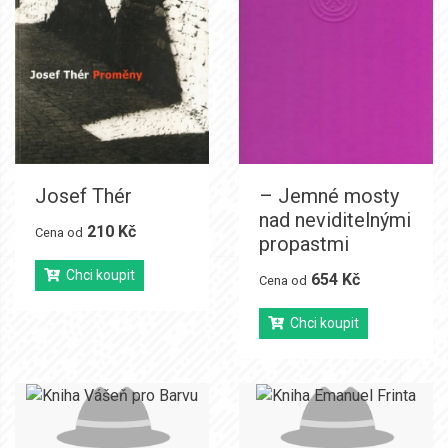
Josef Thér
– Jemné mosty
nad neviditelnými
210 Kč
Cena od
propastmi
Chci koupit
654 Kč
Cena od
Chci koupit