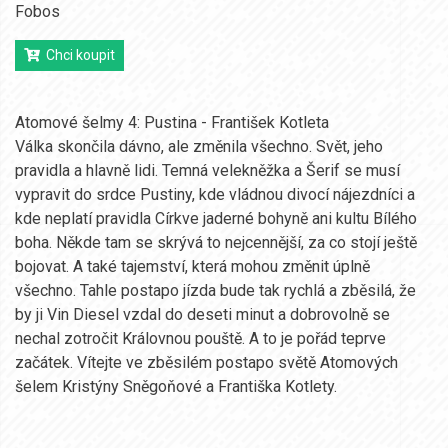
Fobos
Chci koupit
Atomové šelmy 4: Pustina - František Kotleta
Válka skončila dávno, ale změnila všechno. Svět, jeho
pravidla a hlavně lidi. Temná velekněžka a Šerif se musí
vypravit do srdce Pustiny, kde vládnou divocí nájezdníci a
kde neplatí pravidla Církve jaderné bohyně ani kultu Bílého
boha. Někde tam se skrývá to nejcennější, za co stojí ještě
bojovat. A také tajemství, která mohou změnit úplně
všechno. Tahle postapo jízda bude tak rychlá a zběsilá, že
by ji Vin Diesel vzdal do deseti minut a dobrovolně se
nechal zotročit Královnou pouště. A to je pořád teprve
začátek. Vítejte ve zběsilém postapo světě Atomových
šelem Kristýny Sněgoňové a Františka Kotlety.