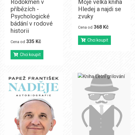
Rodokmen v
Moje velká kniha
příbězích -
Hledej a najdi se
Psychologické
zvuky
bádání v rodové
368 Kč
Cena od
historii
Chci koupit
335 Kč
Cena od
Chci koupit