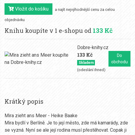
Vložit do košíku
a najít nejvýhodnější cenu za celou
objednávku
Knihu koupíte v 1 e-shopu od
133 Kč
Dobre-knihy.cz
133 Kč
Do
obchodu
Skladem
(odeslání ihned)
Krátký popis
Mira zieht ans Meer - Heike Baake
Mira bydlí v Berlíně. Je to její město, zde má kamarády, zde
se vyzná. Nyní se ale její rodina musí přestěhovat. Copak ji