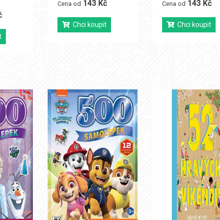
143 Kč
143 Kč
Cena od
Cena od
č
Chci koupit
Chci koupit
t