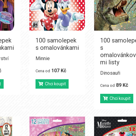
epek
100 samolepek
100 samolep
nkami
s omalovánkami
s
omalovánkov
ství
Minnie
mi listy
č
107 Kč
Cena od
Dinosauři
t
Chci koupit
89 Kč
Cena od
Chci koupit