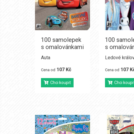
100 samolepek
100 samol
s omalovánkami
s omalová
Auta
Ledové králov
107 Kč
107 K
Cena od
Cena od
Chci koupit
Chci koupi