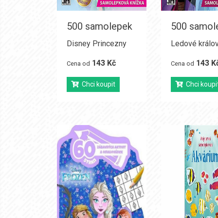
500 samolepek
500 samol
Disney Princezny
Ledové králov
143 Kč
143 K
Cena od
Cena od
Chci koupit
Chci koupi