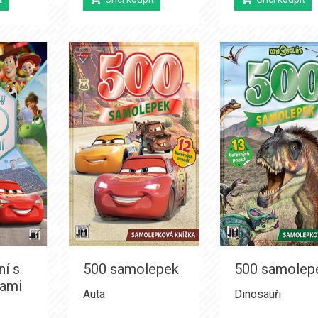
ní s
500 samolepek
500 samolep
ami
Auta
Dinosauři