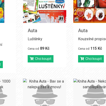
Auta
Auta
Luštěnky
Kouzelné propis
ní
89 Kč
115 Kč
Cena od
Cena od
Chci koupit
Chci koupit
t