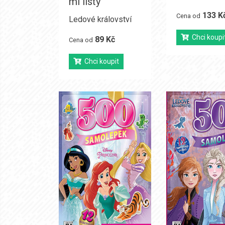
mi listy
133 K
Cena od
Ledové království
Chci koupi
89 Kč
Cena od
Chci koupit