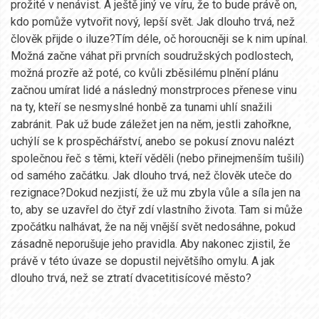
prožité v nenávist. A ještě jiný ve víru, že to bude právě on,
kdo pomůže vytvořit nový, lepší svět. Jak dlouho trvá, než
člověk přijde o iluze?Tím déle, oč horoucněji se k nim upínal.
Možná začne váhat při prvních soudružských podlostech,
možná prozře až poté, co kvůli zběsilému plnění plánu
začnou umírat lidé a následný monstrproces přenese vinu
na ty, kteří se nesmyslné honbě za tunami uhlí snažili
zabránit. Pak už bude záležet jen na něm, jestli zahořkne,
uchýlí se k prospěchářství, anebo se pokusí znovu nalézt
společnou řeč s těmi, kteří věděli (nebo přinejmenším tušili)
od samého začátku. Jak dlouho trvá, než člověk uteče do
rezignace?Dokud nezjistí, že už mu zbyla vůle a síla jen na
to, aby se uzavřel do čtyř zdí vlastního života. Tam si může
zpočátku nalhávat, že na něj vnější svět nedosáhne, pokud
zásadně neporušuje jeho pravidla. Aby nakonec zjistil, že
právě v této úvaze se dopustil největšího omylu. A jak
dlouho trvá, než se ztratí dvacetitisícové město?