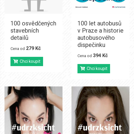
100 osvědčených
100 let autobusů
stavebních
v Praze a historie
detailů
autobusového
dispečinku
279 Kč
Cena od
394 Kč
Cena od
Chci koupit
Chci koupit