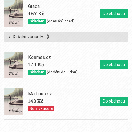
Grada
467 Kč
Do obchodu
(odeslání ihned)
Skladem
a 3 další varianty
Kosmas.cz
179 Kč
Do obchodu
(dodání do 3 dnů)
Skladem
Martinus.cz
143 Kč
Do obchodu
Není skladem