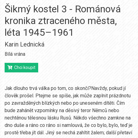
Šikmý kostel 3 - Románová
kronika ztraceného města,
léta 1945–1961
Karin Lednická
Bílá vrána
Chci koupit
Jak dlouho trvá válka po tom, co skončí?Navždy, pokud jí
člověk prošel. Ptejme se spíše, jak může zaplnit prázdnotu
po zavražděných blízkých nebo po uneseném dítěti. Čím
bude zahánět vzpomínky na děsivý teror Němců nebo
nechtěnou tělesnou lásku Rusů. Někdo všechno zamkne na
dno duše a ráno co ráno si namlouvá, že co bylo, bylo, teď je
prostě třeba jít dál. Jiný se nechá zahltit žalem; další přetaví