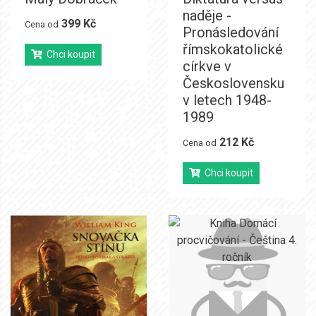
naděje -
399 Kč
Cena od
Pronásledování
římskokatolické
Chci koupit
církve v
Československu
v letech 1948-
1989
212 Kč
Cena od
Chci koupit