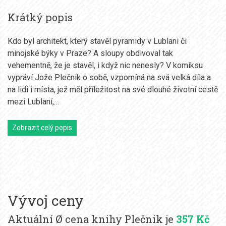
Krátký popis
Kdo byl architekt, který stavěl pyramidy v Lublani či
minojské býky v Praze? A sloupy obdivoval tak
vehementně, že je stavěl, i když nic nenesly? V komiksu
vypráví Jože Plečnik o sobě, vzpomíná na svá velká díla a
na lidi i místa, jež měl příležitost na své dlouhé životní cestě
mezi Lublaní,…
Zobrazit celý popis
Vývoj ceny
Aktuální Ø cena knihy Plečnik je
357 Kč