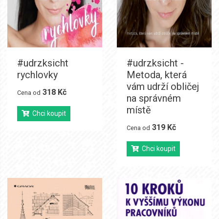
#udrzksicht
#udrzksicht -
rychlovky
Metoda, která
vám udrží obličej
318 Kč
Cena od
na správném
místě
Chci koupit
319 Kč
Cena od
Chci koupit