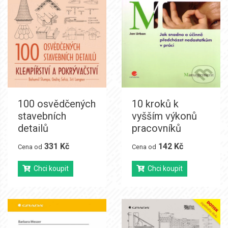
100 osvědčených
10 kroků k
stavebních
vyšším výkonů
detailů
pracovníků
331 Kč
142 Kč
Cena od
Cena od
Chci koupit
Chci koupit