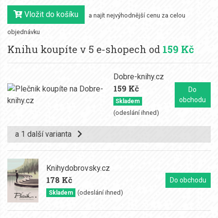
Vložit do košíku
a najít nejvýhodnější cenu za celou
objednávku
Knihu koupíte v 5 e-shopech od
159 Kč
Dobre-knihy.cz
159 Kč
Do
obchodu
Skladem
(odeslání ihned)
a 1 další varianta
Knihydobrovsky.cz
178 Kč
Do obchodu
(odeslání ihned)
Skladem