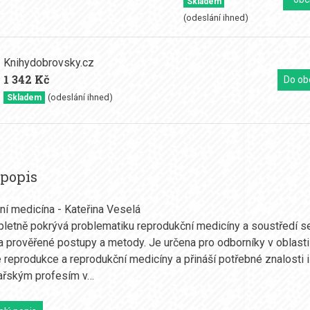
Skladem
(odeslání ihned)
Knihydobrovsky.cz
1 342 Kč
Do ob
(odeslání ihned)
Skladem
 popis
í medicína - Kateřina Veselá
letně pokrývá problematiku reprodukční medicíny a soustředí s
 a prověřené postupy a metody. Je určena pro odborníky v oblasti
 reprodukce a reprodukční medicíny a přináší potřebné znalosti i
kařským profesím v…