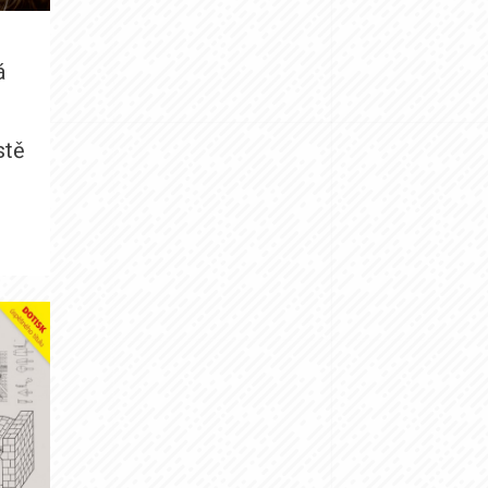
á
stě