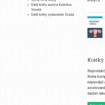
Další knihy autora Kateřina
Veselá
Další knihy vydavatele Grada
Krátký
Reprodukčn
Kniha komp
nejnovější
asistované
dalším lé