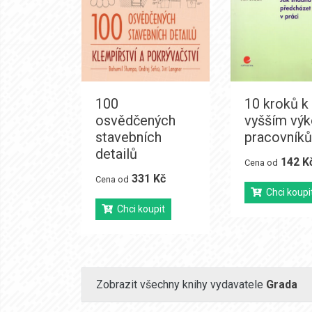
100
10 kroků k
osvědčených
vyšším vý
stavebních
pracovníků
detailů
142 K
Cena od
331 Kč
Cena od
Chci koupi
Chci koupit
Zobrazit všechny knihy vydavatele
Grada