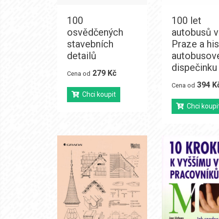
100
100 let
osvědčených
autobusů v
stavebních
Praze a his
detailů
autobusov
dispečinku
279 Kč
Cena od
394 K
Cena od
Chci koupit
Chci koupi