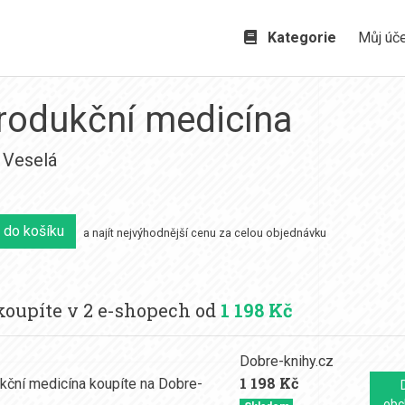
Kategorie
Můj úč
rodukční medicína
 Veselá
 do košíku
a najít nejvýhodnější cenu za celou objednávku
oupíte v 2 e-shopech od
1 198 Kč
Dobre-knihy.cz
1 198 Kč
obc