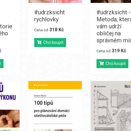
#udrzksicht
#udrzksicht -
rychlovky
Metoda, kter
torie
vám udrží
318 Kč
Cena od
ého
obličej na
správném mí
Chci koupit
č
319 Kč
Cena od
t
Chci koupit