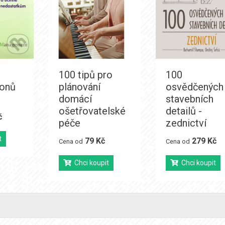
100 tipů pro
100
konů
plánování
osvědčených
domácí
stavebních
ošetřovatelské
detailů -
č
péče
zednictví
t
79 Kč
279 Kč
Cena od
Cena od
Chci koupit
Chci koupit