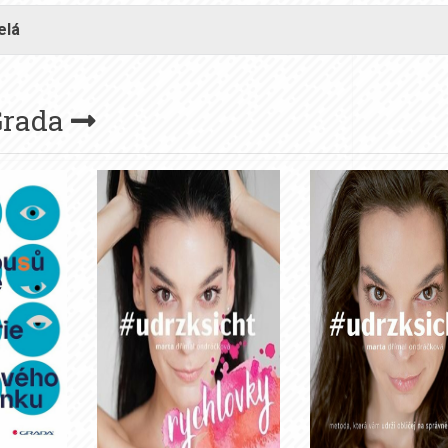
elá
Grada