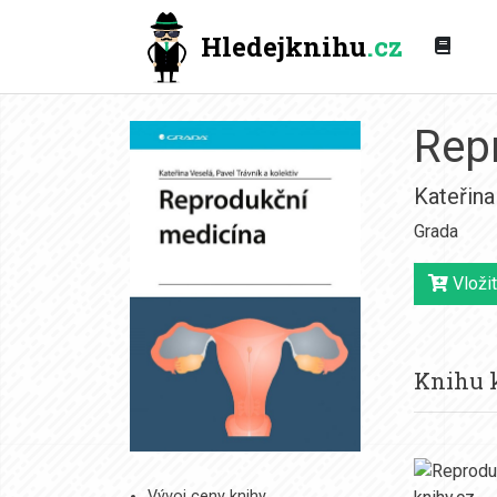
Hledejknihu
.cz
Rep
Kateřina
Grada
Vložit
Knihu k
Vývoj ceny knihy