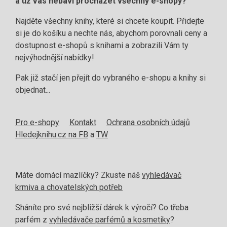
a už Vás nebaví procházet všechny e-shopy?
Najděte všechny knihy, které si chcete koupit. Přidejte
si je do košíku a nechte nás, abychom porovnali ceny a
dostupnost e-shopů s knihami a zobrazili Vám ty
nejvýhodnější nabídky!
Pak již stačí jen přejít do vybraného e-shopu a knihy si
objednat...
Pro e-shopy
Kontakt
Ochrana osobních údajů
Hledejknihu.cz na FB
a
TW
Máte domácí mazlíčky? Zkuste náš
vyhledávač
krmiva a chovatelských potřeb
Sháníte pro své nejbližší dárek k výročí? Co třeba
parfém z
vyhledávače parfémů a kosmetiky
?