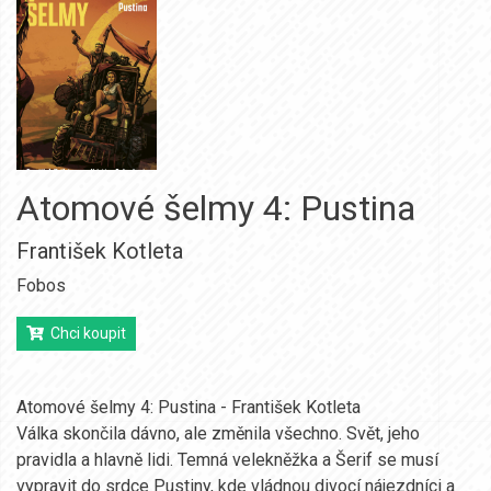
Atomové šelmy 4: Pustina
František Kotleta
Fobos
Chci koupit
Atomové šelmy 4: Pustina - František Kotleta
Válka skončila dávno, ale změnila všechno. Svět, jeho
pravidla a hlavně lidi. Temná velekněžka a Šerif se musí
vypravit do srdce Pustiny, kde vládnou divocí nájezdníci a