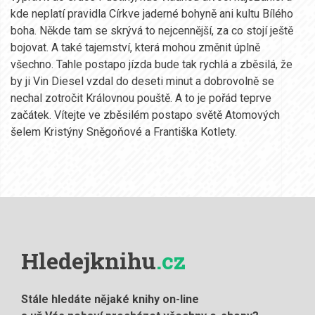
kde neplatí pravidla Církve jaderné bohyně ani kultu Bílého
boha. Někde tam se skrývá to nejcennější, za co stojí ještě
bojovat. A také tajemství, která mohou změnit úplně
všechno. Tahle postapo jízda bude tak rychlá a zběsilá, že
by ji Vin Diesel vzdal do deseti minut a dobrovolně se
nechal zotročit Královnou pouště. A to je pořád teprve
začátek. Vítejte ve zběsilém postapo světě Atomových
šelem Kristýny Sněgoňové a Františka Kotlety.
Hledejknihu
.cz
Stále hledáte nějaké knihy on-line