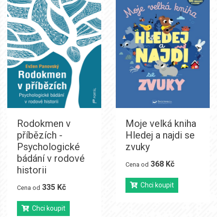
Rodokmen v
Moje velká kniha
příbězích -
Hledej a najdi se
Psychologické
zvuky
bádání v rodové
368 Kč
Cena od
historii
Chci koupit
335 Kč
Cena od
Chci koupit