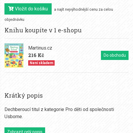
Vložit do košíku
a najít nejvýhodnější cenu za celou
objednávku
Knihu koupíte v 1 e-shopu
Martinus.cz
216 Kč
Do obchodu
Není skladem
Krátký popis
Dechberoucí titul z kategorie Pro děti od společnosti
Usborne.
Zobrazit celý popis