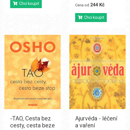
Chci koupit
244 Kč
Cena od
Chci koupit
-TAO, Cesta bez
Ajurvéda - léčení
cesty, cesta beze
a vaření