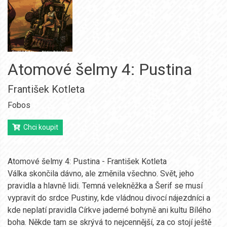
Atomové šelmy 4: Pustina
František Kotleta
Fobos
Chci koupit
Atomové šelmy 4: Pustina - František Kotleta
Válka skončila dávno, ale změnila všechno. Svět, jeho
pravidla a hlavně lidi. Temná velekněžka a Šerif se musí
vypravit do srdce Pustiny, kde vládnou divocí nájezdníci a
kde neplatí pravidla Církve jaderné bohyně ani kultu Bílého
boha. Někde tam se skrývá to nejcennější, za co stojí ještě