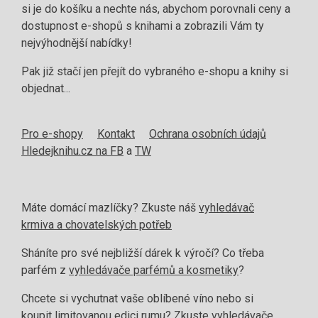
si je do košíku a nechte nás, abychom porovnali ceny a
dostupnost e-shopů s knihami a zobrazili Vám ty
nejvýhodnější nabídky!
Pak již stačí jen přejít do vybraného e-shopu a knihy si
objednat...
Pro e-shopy
Kontakt
Ochrana osobních údajů
Hledejknihu.cz na FB
a
TW
Máte domácí mazlíčky? Zkuste náš
vyhledávač
krmiva a chovatelských potřeb
Sháníte pro své nejbližší dárek k výročí? Co třeba
parfém z
vyhledávače parfémů a kosmetiky
?
Chcete si vychutnat vaše oblíbené víno nebo si
koupit limitovanou edici rumu? Zkuste
vyhledávače