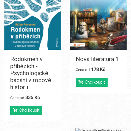
Rodokmen v
Nová literatura 1
příbězích -
178 Kč
Cena od
Psychologické
bádání v rodové
Chci koupit
historii
335 Kč
Cena od
Chci koupit