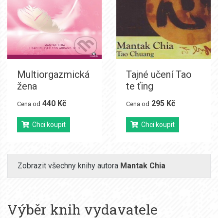
Multiorgazmická
Tajné učení Tao
žena
te ťing
440 Kč
295 Kč
Cena od
Cena od
Chci koupit
Chci koupit
Zobrazit všechny knihy autora
Mantak Chia
Výběr knih vydavatele