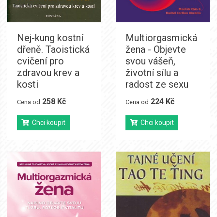
Nej-kung kostní
Multiorgasmická
dřeně. Taoistická
žena - Objevte
cvičení pro
svou vášeň,
zdravou krev a
životní sílu a
kosti
radost ze sexu
258 Kč
224 Kč
Cena od
Cena od
Chci koupit
Chci koupit