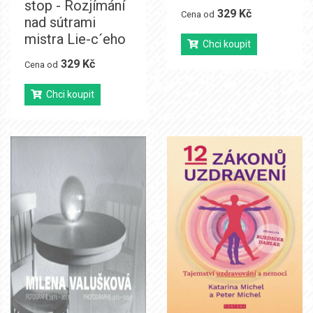
stop - Rozjímání
329 Kč
Cena od
nad sútrami
mistra Lie-c´eho
Chci koupit
329 Kč
Cena od
Chci koupit