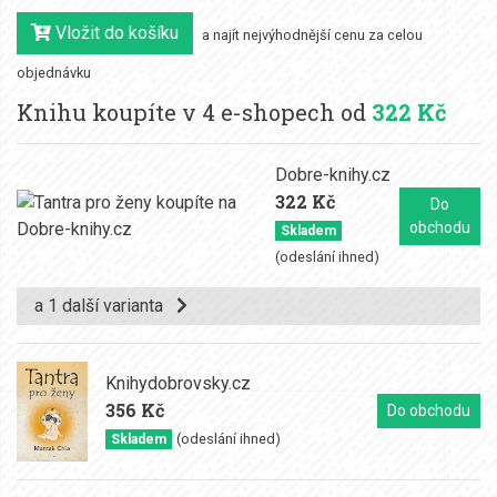
Vložit do košíku
a najít nejvýhodnější cenu za celou
objednávku
Knihu koupíte v 4 e-shopech od
322 Kč
Dobre-knihy.cz
322 Kč
Do
obchodu
Skladem
(odeslání ihned)
a 1 další varianta
Knihydobrovsky.cz
356 Kč
Do obchodu
(odeslání ihned)
Skladem