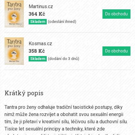
Martinus.cz
364 Kč
Do obchodu
(odeslání ihned)
Skladem
Kosmas.cz
358 Kč
Do obchodu
(dodání do 3 dnů)
Skladem
Krátký popis
Tantra pro ženy odhaluje tradiční taoistické postupy, díky
nimž může žena rozvíjet a obohatit svou sexuální energii
tím, že ji přetaví v kreativní sílu, léčivou sílu a duchovní sílu.
Tisíce let sexuální principy a techniky, které zde