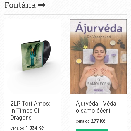
Fontána
2LP Tori Amos:
Ájurvéda - Věda
In Times Of
o samoléčení
Dragons
277 Kč
Cena od
1 034 Kč
Cena od