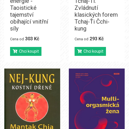
energie -
Tchaj-Ťi.
Taoistické
Zvládnutí
tajemství
klasických forem
obíhající vnitřní
Tchaj-Ťi Čchi-
síly
kung
303 Kč
293 Kč
Cena od
Cena od
Chci koupit
Chci koupit