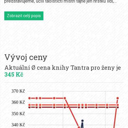
představujeme, učili taoističtí mistři tajně jen hrstku lidí,…
Zobrazit celý popis
Vývoj ceny
Aktuální Ø cena knihy Tantra pro ženy je
345 Kč