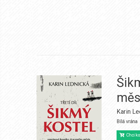
Šik
měs
Karin Le
Bílá vrána
Chci ko