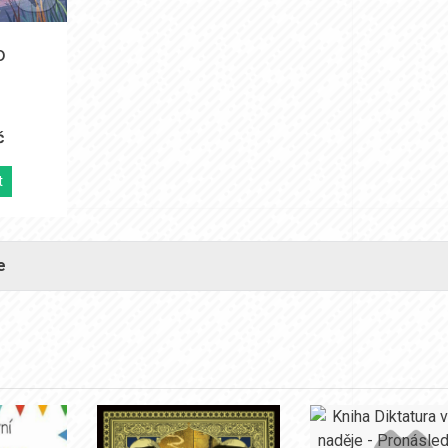
o
e
č
t
e