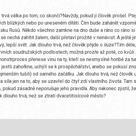
 trvá válka po tom, co skončí?Navždy, pokud jí člověk prošel. Pt
ch blízkých nebo po uneseném dítěti. Čím bude zahánět vzpomí
ásku Rusů. Někdo všechno zamkne na dno duše a ráno co ráno si n
ný se nechá zahltit žalem; další přetaví prožité v nenávist. A ještě
vý, lepší svět. Jak dlouho trvá, než člověk přijde o iluze?Tím dél
prvních soudružských podlostech, možná prozře až poté, co kvůli 
onstrproces přenese vinu na ty, kteří se nesmyslné honbě za tuna
, jestli zahořkne, uchýlí se k prospěchářství, anebo se pokusí zno
ejmenším tušili) od samého začátku. Jak dlouho trvá, než člověk
a síla jen na to, aby se uzavřel do čtyř zdí vlastního života. Tam 
 pokud zásadně neporušuje jeho pravidla. Aby nakonec zjistil, že
ak dlouho trvá, než se ztratí dvacetitisícové město?