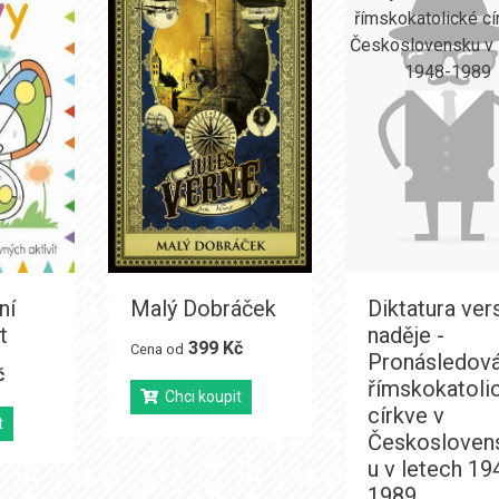
ní
Malý Dobráček
Diktatura ver
t
naděje -
399 Kč
Cena od
Pronásledová
č
římskokatoli
Chci koupit
církve v
t
Českosloven
u v letech 19
1989