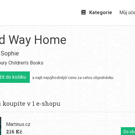
Kategorie
Můj úč
ld Way Home
y Sophie
ury Children's Books
it do košíku
a najít nejvýhodnější cenu za celou objednávku
 koupíte v 1 e-shopu
Martinus.cz
216 Kč
Do ob