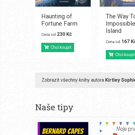
Haunting of
The Way T
Fortune Farm
Impossibl
Island
230 Kč
Cena od
167 K
Cena od
Chci koupit
Chci koupi
Zobrazit všechny knihy autora
Kirtley Sophi
Naše tipy