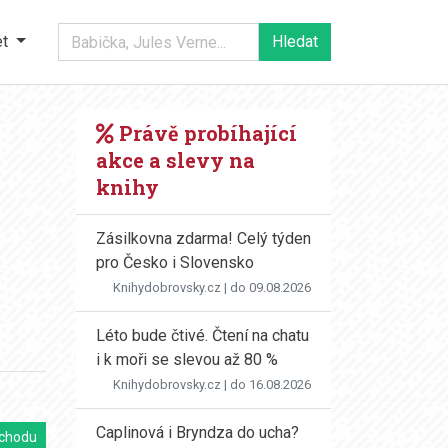
et
Právě probíhající
akce a slevy na
knihy
Zásilkovna zdarma! Celý týden
pro Česko i Slovensko
Knihydobrovsky.cz
| do 09.08.2026
Léto bude čtivé. Čtení na chatu
i k moři se slevou až 80 %
Knihydobrovsky.cz
| do 16.08.2026
Caplinová i Bryndza do ucha?
chodu