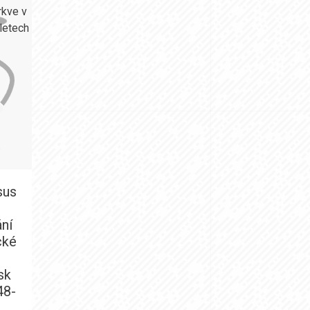
sus
ní
cké
sk
48-