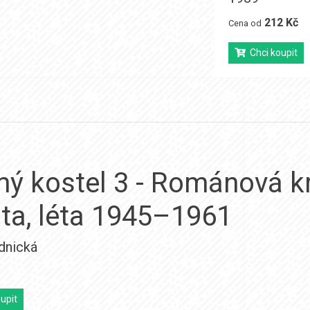
212 Kč
Cena od
Chci koupit
mý kostel 3 - Románová k
ta, léta 1945–1961
dnická
upit