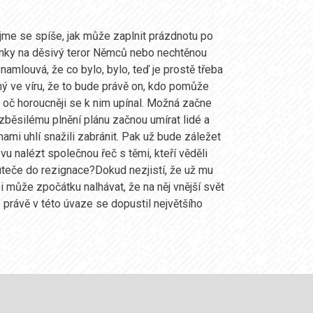
ejme se spíše, jak může zaplnit prázdnotu po
nky na děsivý teror Němců nebo nechtěnou
amlouvá, že co bylo, bylo, teď je prostě třeba
 jiný ve víru, že to bude právě on, kdo pomůže
e, oč horoucněji se k nim upínal. Možná začne
zběsilému plnění plánu začnou umírat lidé a
mi uhlí snažili zabránit. Pak už bude záležet
vu nalézt společnou řeč s těmi, kteří věděli
 uteče do rezignace?Dokud nezjistí, že už mu
si může zpočátku nalhávat, že na něj vnější svět
 právě v této úvaze se dopustil největšího