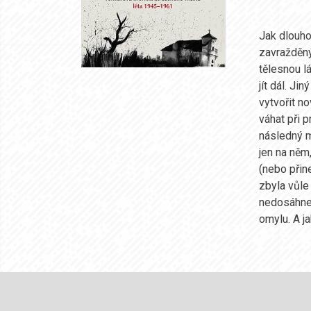
Jak dlouho
zavražděný
tělesnou l
jít dál. Ji
vytvořit no
váhat při 
následný m
jen na něm
(nebo přin
zbyla vůle 
nedosáhne,
omylu. A j