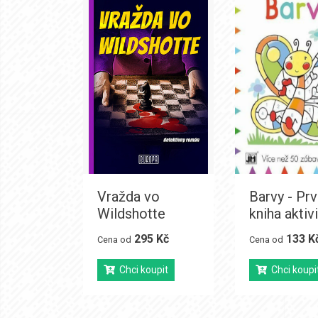
Vražda vo
Barvy - Prv
Wildshotte
kniha aktivi
295 Kč
133 K
Cena od
Cena od
Chci koupit
Chci koupi