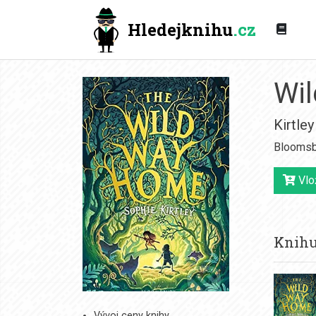
Hledejknihu
.cz
Wi
Kirtle
Bloomsb
Vlož
Knihu
Vývoj ceny knihy