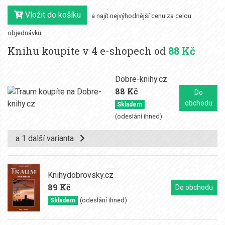
Vložit do košíku
a najít nejvýhodnější cenu za celou
objednávku
Knihu koupíte v 4 e-shopech od
88 Kč
Dobre-knihy.cz
88 Kč
Do
obchodu
Skladem
(odeslání ihned)
a 1 další varianta
Knihydobrovsky.cz
89 Kč
Do obchodu
(odeslání ihned)
Skladem