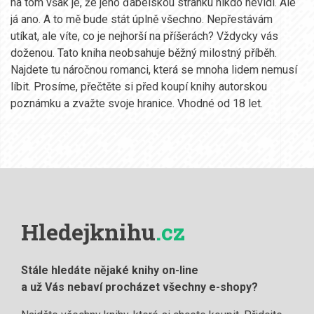
na tom však je, že jeho ďábelskou stránku nikdo nevidí. Ale
já ano. A to mě bude stát úplně všechno. Nepřestávám
utíkat, ale víte, co je nejhorší na příšerách? Vždycky vás
doženou. Tato kniha neobsahuje běžný milostný příběh.
Najdete tu náročnou romanci, která se mnoha lidem nemusí
líbit. Prosíme, přečtěte si před koupí knihy autorskou
poznámku a zvažte svoje hranice. Vhodné od 18 let.
Hledejknihu
.cz
Stále hledáte nějaké knihy on-line
a už Vás nebaví procházet všechny e-shopy?