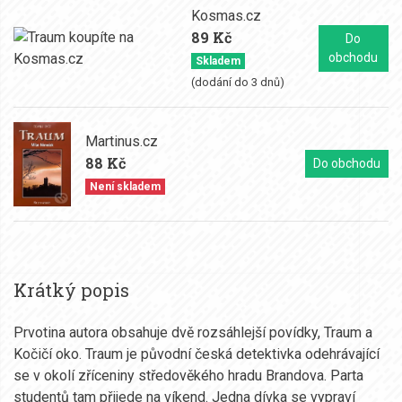
Kosmas.cz
89 Kč
Do
obchodu
Skladem
(dodání do 3 dnů)
Martinus.cz
88 Kč
Do obchodu
Není skladem
Krátký popis
Prvotina autora obsahuje dvě rozsáhlejší povídky, Traum a
Kočičí oko. Traum je původní česká detektivka odehrávající
se v okolí zříceniny středověkého hradu Brandova. Parta
studentů tam přijede na víkend. Jedna dívka se vypraví