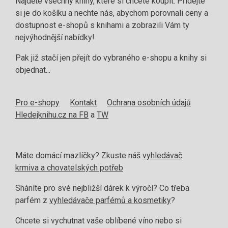
Najděte všechny knihy, které si chcete koupit. Přidejte
si je do košíku a nechte nás, abychom porovnali ceny a
dostupnost e-shopů s knihami a zobrazili Vám ty
nejvýhodnější nabídky!
Pak již stačí jen přejít do vybraného e-shopu a knihy si
objednat...
Pro e-shopy
Kontakt
Ochrana osobních údajů
Hledejknihu.cz na FB
a
TW
Máte domácí mazlíčky? Zkuste náš
vyhledávač
krmiva a chovatelských potřeb
Sháníte pro své nejbližší dárek k výročí? Co třeba
parfém z
vyhledávače parfémů a kosmetiky
?
Chcete si vychutnat vaše oblíbené víno nebo si