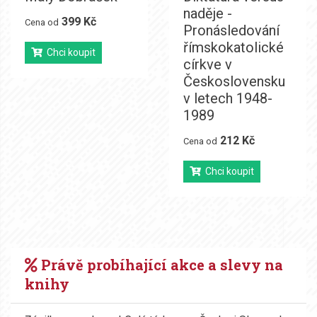
naděje -
399 Kč
Cena od
Pronásledování
římskokatolické
Chci koupit
církve v
Československu
v letech 1948-
1989
212 Kč
Cena od
Chci koupit
Právě probíhající akce a slevy na
knihy