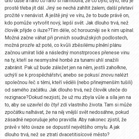
dno duše a ráno co ráno si namlouvá, že co bylo, bylo, teď je
prostě třeba jít dál. Jiný se nechá zahltit žalem; další přetaví
prožité v nenávist. A ještě jiný ve víru, že to bude právě on,
kdo pomůže vytvořit nový, lepší svět. Jak dlouho trvá, než
člověk přijde o iluze?Tím déle, oč horoucněji se k nim upínal.
Možná začne váhat při prvních soudružských podlostech,
možná prozře až poté, co kvůli zběsilému plnění plánu
začnou umírat lidé a následný monstrproces přenese vinu
na ty, kteří se nesmyslné honbě za tunami uhlí snažili
zabránit. Pak už bude záležet jen na něm, jestli zahořkne,
uchýlí se k prospěchářství, anebo se pokusí znovu nalézt
společnou řeč s těmi, kteří věděli (nebo přinejmenším tušili)
od samého začátku. Jak dlouho trvá, než člověk uteče do
rezignace?Dokud nezjistí, že už mu zbyla vůle a síla jen na
to, aby se uzavřel do čtyř zdí vlastního života. Tam si může
zpočátku nalhávat, že na něj vnější svět nedosáhne, pokud
zásadně neporušuje jeho pravidla. Aby nakonec zjistil, že
právě v této úvaze se dopustil největšího omylu. A jak
dlouho trvá, než se ztratí dvacetitisícové město?