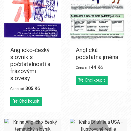
Anglicko-český
Anglická
slovník s
podstatná jména
počitatelností a
44 Kč
Cena od
frázovými
slovesy
Chci koupit
305 Kč
Cena od
Chci koupit