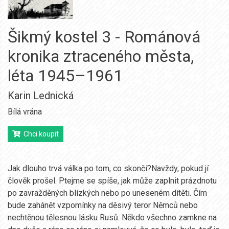
Šikmý kostel 3 - Románová
kronika ztraceného města,
léta 1945–1961
Karin Lednická
Bílá vrána
Chci koupit
Jak dlouho trvá válka po tom, co skončí?Navždy, pokud jí
člověk prošel. Ptejme se spíše, jak může zaplnit prázdnotu
po zavražděných blízkých nebo po uneseném dítěti. Čím
bude zahánět vzpomínky na děsivý teror Němců nebo
nechtěnou tělesnou lásku Rusů. Někdo všechno zamkne na