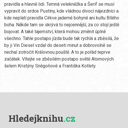
pravidla a hlavně lidi. Temná velekněžka a Šerif se musí
vypravit do srdce Pustiny, kde vládnou divocí nájezdníci a
kde neplatí pravidla Církve jaderné bohyně ani kultu Bílého
boha. Někde tam se skrývá to nejcennější, za co stojí ještě
bojovat. A také tajemství, která mohou změnit úplně
všechno. Tahle postapo jízda bude tak rychlá a zběsilá, že
by ji Vin Diesel vzdal do deseti minut a dobrovolně se
nechal zotročit Královnou pouště. A to je pořád teprve
začátek. Vítejte ve zběsilém postapo světě Atomových
šelem Kristýny Sněgoňové a Františka Kotlety.
Hledejknihu
.cz