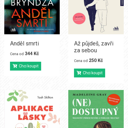
Anděl smrti
Až půjdeš, zavři
za sebou
344 Kč
Cena od
250 Kč
Cena od
Chci koupit
Chci koupit