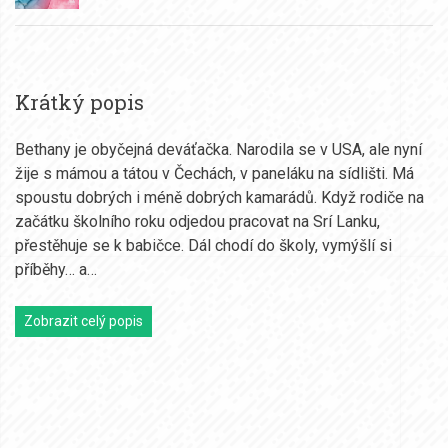
Krátký popis
Bethany je obyčejná deváťačka. Narodila se v USA, ale nyní
žije s mámou a tátou v Čechách, v paneláku na sídlišti. Má
spoustu dobrých i méně dobrých kamarádů. Když rodiče na
začátku školního roku odjedou pracovat na Srí Lanku,
přestěhuje se k babičce. Dál chodí do školy, vymýšlí si
příběhy… a…
Zobrazit celý popis