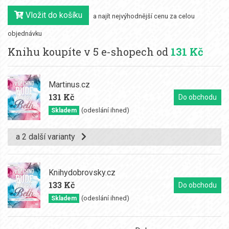
Vložit do košíku
a najít nejvýhodnější cenu za celou
objednávku
Knihu koupíte v 5 e-shopech od
131 Kč
Martinus.cz
131 Kč
Do obchodu
(odeslání ihned)
Skladem
a 2 další varianty
Knihydobrovsky.cz
133 Kč
Do obchodu
(odeslání ihned)
Skladem