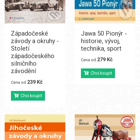
Západočeské
Jawa 50 Pionýr -
závody a okruhy -
historie, vývoj,
Století
technika, sport
západočeského
279 Kč
Cena od
silničního
závodění
Chci koupit
239 Kč
Cena od
Chci koupit