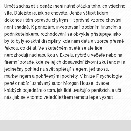
Umět zacházet s penězi není nutně otázka toho, co všechno
víte. Důležité je, jak se chováte. Jenže vštípit lidem –
dokonce i těm opravdu chytrým – správné vzorce chování
není snadné. K penězům, investování, osobním financím a
podnikatelskému rozhodování se obvykle přistupuje, jako
by to byly exaktní disciplíny, kde nám data a vzorce přesně
řeknou, co dělat. Ve skutečném světě se ale lidé
nerozhodují nad tabulkou v Excelu, nýbrž u večeře nebo na
firemní poradě, kde se jejich dosavadní životní zkušenosti a
jedinečný pohled na svět splétají s egem, ješitností,
marketingem a pokřivenými podněty. V knize Psychologie
peněz nabízí uznávaný autor Morgan Housel dvacet
krátkých pojednání o tom, jak lidé uvažují o penězích, a učí
nás, jak se v tomto veledůležitém tématu lépe vyznat.