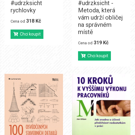
#udrzksicht
#udrzksicht -
rychlovky
Metoda, která
vám udrží obličej
318 Kč
Cena od
na správném
místě
Chci koupit
319 Kč
Cena od
Chci koupit