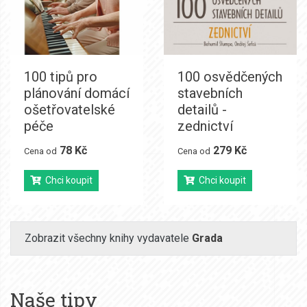
100 tipů pro
100 osvědčených
plánování domácí
stavebních
ošetřovatelské
detailů -
péče
zednictví
78 Kč
279 Kč
Cena od
Cena od
Chci koupit
Chci koupit
Zobrazit všechny knihy vydavatele
Grada
Naše tipy