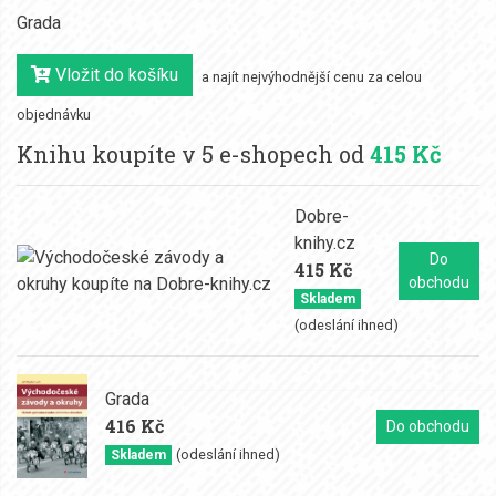
Grada
Vložit do košíku
a najít nejvýhodnější cenu za celou
objednávku
Knihu koupíte v 5 e-shopech od
415 Kč
Dobre-
knihy.cz
Do
415 Kč
obchodu
Skladem
(odeslání ihned)
Grada
416 Kč
Do obchodu
(odeslání ihned)
Skladem