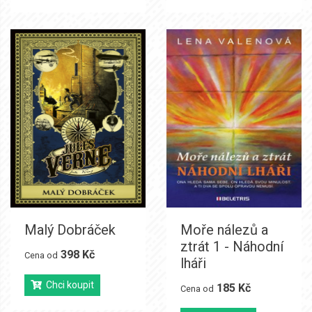
Malý Dobráček
Moře nálezů a
ztrát 1 - Náhodní
398 Kč
Cena od
lháři
Chci koupit
185 Kč
Cena od