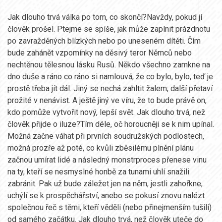
Jak dlouho trvá válka po tom, co skončí?Navždy, pokud jí
člověk prošel. Ptejme se spíše, jak může zaplnit prázdnotu
po zavražděných blízkých nebo po uneseném dítěti. Čím
bude zahánět vzpomínky na děsivý teror Němců nebo
nechtěnou tělesnou lásku Rusů. Někdo všechno zamkne na
dno duše a ráno co ráno si namlouvá, že co bylo, bylo, teď je
prostě třeba jít dál. Jiný se nechá zahltit žalem; další přetaví
prožité v nenávist. A ještě jiný ve víru, že to bude právě on,
kdo pomůže vytvořit nový, lepší svět. Jak dlouho trvá, než
člověk přijde o iluze?Tím déle, oč horoucněji se k nim upínal.
Možná začne váhat při prvních soudružských podlostech,
možná prozře až poté, co kvůli zběsilému plnění plánu
začnou umírat lidé a následný monstrproces přenese vinu
na ty, kteří se nesmyslné honbě za tunami uhlí snažili
zabránit. Pak už bude záležet jen na něm, jestli zahořkne,
uchýlí se k prospěchářství, anebo se pokusí znovu nalézt
společnou řeč s těmi, kteří věděli (nebo přinejmenším tušili)
od samého začátku. Jak dlouho trvá, než člověk uteče do