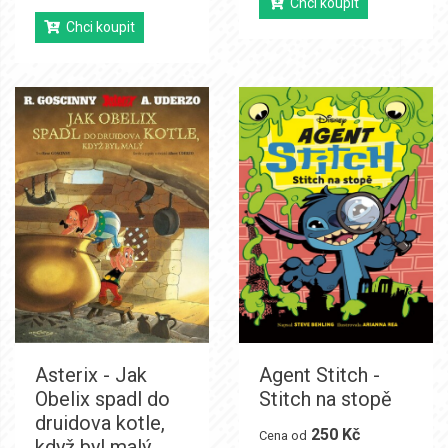
Chci koupit
Chci koupit
Asterix - Jak
Agent Stitch -
Obelix spadl do
Stitch na stopě
druidova kotle,
250 Kč
Cena od
když byl malý