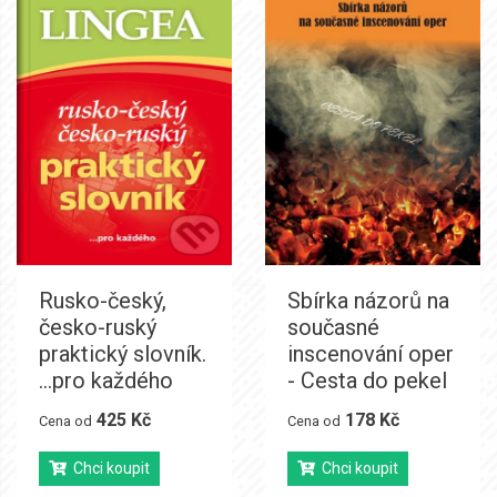
Rusko-český,
Sbírka názorů na
česko-ruský
současné
praktický slovník.
inscenování oper
...pro každého
- Cesta do pekel
425 Kč
178 Kč
Cena od
Cena od
Chci koupit
Chci koupit