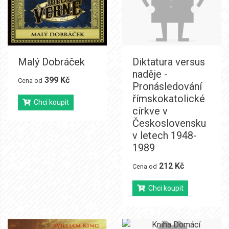
Malý Dobráček
Diktatura versus
naděje -
399 Kč
Cena od
Pronásledování
římskokatolické
Chci koupit
církve v
Československu
v letech 1948-
1989
212 Kč
Cena od
Chci koupit