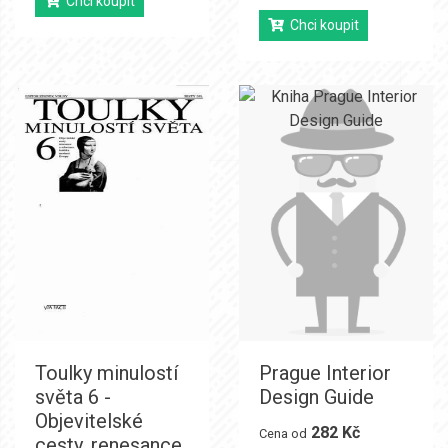
Chci koupit
Chci koupit
Toulky minulostí
Prague Interior
světa 6 -
Design Guide
Objevitelské
282 Kč
Cena od
cesty, renesance