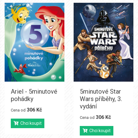
Ariel - 5minutové
5minutové Star
pohádky
Wars příběhy, 3.
vydání
306 Kč
Cena od
306 Kč
Cena od
Chci koupit
Chci koupit