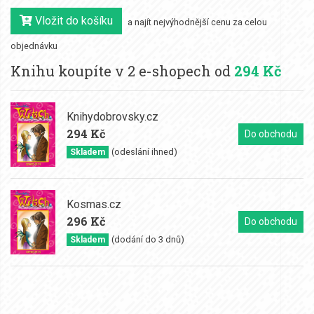
Vložit do košíku
a najít nejvýhodnější cenu za celou
objednávku
Knihu koupíte v 2 e-shopech od
294 Kč
Knihydobrovsky.cz
294 Kč
Do obchodu
(odeslání ihned)
Skladem
Kosmas.cz
296 Kč
Do obchodu
(dodání do 3 dnů)
Skladem