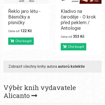
Řeklo jaro létu -
Kladivo na
Básničky a
čaroděje - O krok
písničky
před peklem /
Antologie
122 Kč
Cena od
353 Kč
Cena od
Chci koupit
Chci koupit
Zobrazit všechny knihy autora
autorů kolektiv
Výběr knih vydavatele
Alicanto