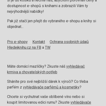
si je do košíku a nechte nás, abychom porovnali ceny a
dostupnost e-shopů s knihami a zobrazili Vám ty
nejvýhodnější nabídky!
Pak již stačí jen přejít do vybraného e-shopu a knihy si
objednat...
Pro e-shopy
Kontakt
Ochrana osobních údajů
Hledejknihu.cz na FB
a
TW
Máte domácí mazlíčky? Zkuste náš
vyhledávač
krmiva a chovatelských potřeb
Sháníte pro své nejbližší dárek k výročí? Co třeba
parfém z
vyhledávače parfémů a kosmetiky
?
Chcete si vychutnat vaše oblíbené víno nebo si
koupit limitovanou edici rumu? Zkuste
vyhledávače