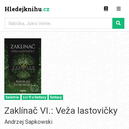
Hledejknihu
.cz
beletrie
sci-fi a fantasy
fantasy
Zaklínač VI.: Veža lastovičky
Andrzej Sapkowski