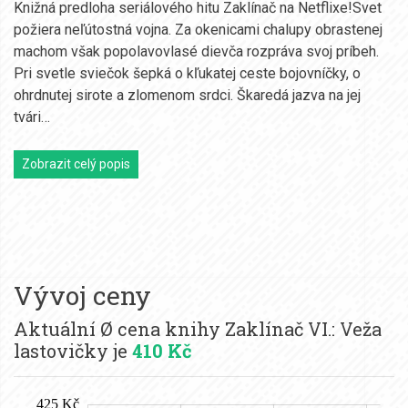
Knižná predloha seriálového hitu Zaklínač na Netflixe!Svet
požiera neľútostná vojna. Za okenicami chalupy obrastenej
machom však popolavovlasé dievča rozpráva svoj príbeh.
Pri svetle sviečok šepká o kľukatej ceste bojovníčky, o
ohrdnutej sirote a zlomenom srdci. Škaredá jazva na jej
tvári…
Zobrazit celý popis
Vývoj ceny
Aktuální Ø cena knihy Zaklínač VI.: Veža
lastovičky je
410 Kč