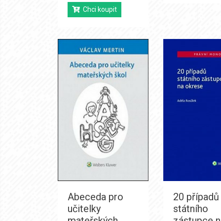
Chci koupit
Abeceda pro
20 případů
učitelky
státního
mateřských
zástupce n