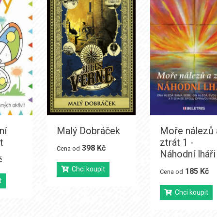
ní
Malý Dobráček
Moře nálezů 
t
ztrát 1 -
398 Kč
Cena od
Náhodní lháři
č
Chci koupit
185 Kč
Cena od
t
Chci koupit