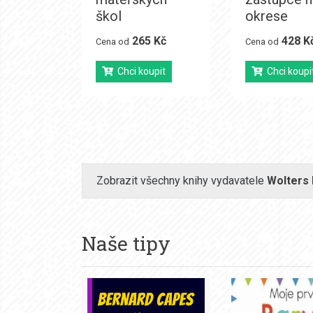
škol
okrese
265 Kč
428 K
Cena od
Cena od
Chci koupit
Chci koupi
Zobrazit všechny knihy vydavatele
Wolters
Naše tipy