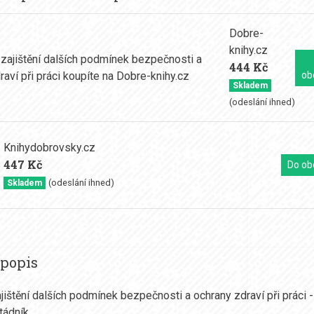
Dobre-
knihy.cz
444 Kč
ob
Skladem
(odeslání ihned)
Knihydobrovsky.cz
447 Kč
Do ob
(odeslání ihned)
Skladem
 popis
jištění dalších podmínek bezpečnosti a ochrany zdraví při práci -
tádník