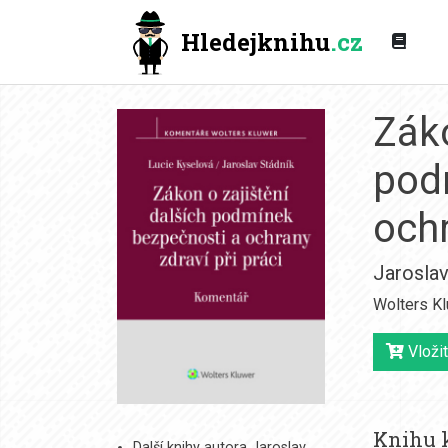
Hledejknihu
.cz
Záko
pod
ochr
Jaroslav
Wolters K
Vložit
Knihu k
Další knihy autora Jaroslav