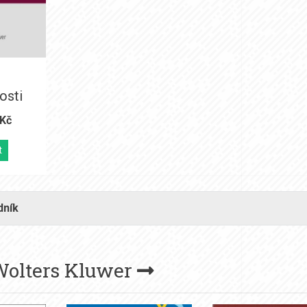
osti
 Kč
t
dník
olters Kluwer