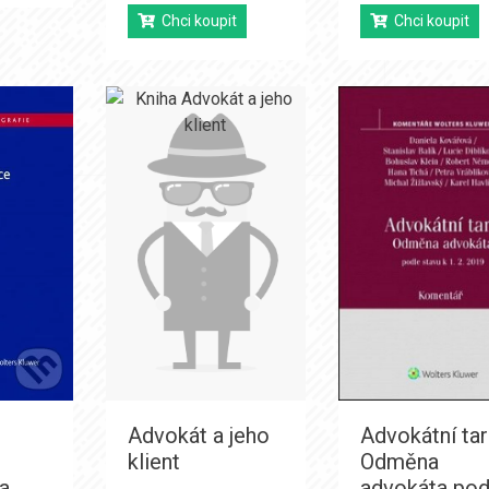
Chci koupit
Chci koupit
Advokát a jeho
Advokátní tari
klient
Odměna
a
advokáta pod