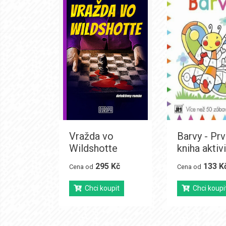
Vražda vo
Barvy - Prv
Wildshotte
kniha aktivi
295 Kč
133 K
Cena od
Cena od
Chci koupit
Chci koupi