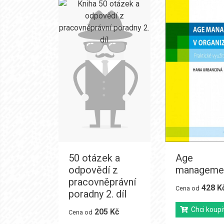
50 otázek a
Age
odpovědí z
manageme
pracovněprávní
428 K
Cena od
poradny 2. díl
Chci koupi
205 Kč
Cena od