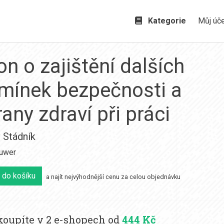
Kategorie
Můj úč
n o zajištění dalších
mínek bezpečnosti a
any zdraví při práci
 Stádník
luwer
 do košíku
a najít nejvýhodnější cenu za celou objednávku
oupíte v 2 e-shopech od
444 Kč