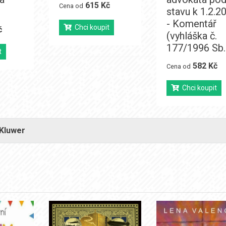
615 Kč
Cena od
stavu k 1.2.2
- Komentář
Chci koupit
č
(vyhláška č.
177/1996 Sb.
t
582 Kč
Cena od
Chci koupit
 Kluwer