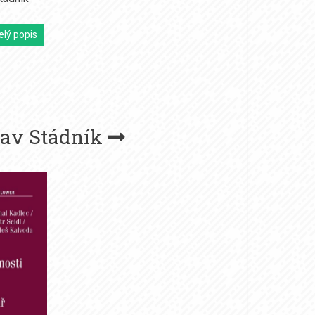
elý popis
lav Stádník