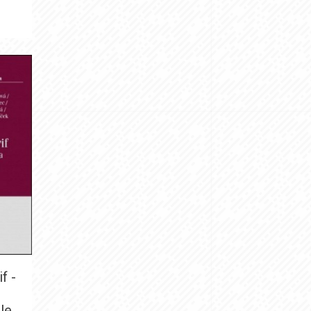
f -
le