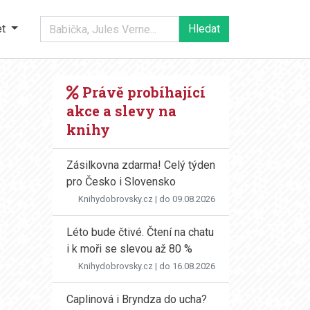
et
Právě probíhající
akce a slevy na
knihy
Zásilkovna zdarma! Celý týden
pro Česko i Slovensko
Knihydobrovsky.cz
| do 09.08.2026
Léto bude čtivé. Čtení na chatu
i k moři se slevou až 80 %
Knihydobrovsky.cz
| do 16.08.2026
Caplinová i Bryndza do ucha?