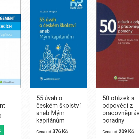
55 úvah o
50 otázek a
nt
českém školství
odpovědí z
aneb Mým
pracovněpráv
č
kapitánům
poradny
t
376 Kč
209 Kč
Cena od
Cena od