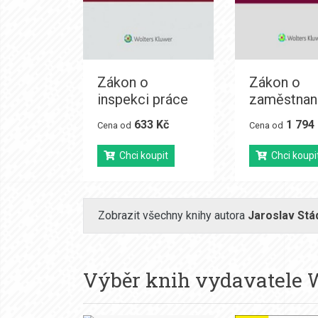
Zákon o
Zákon o
inspekci práce
zaměstnan
633 Kč
1 794
Cena od
Cena od
Chci koupit
Chci koupi
Zobrazit všechny knihy autora
Jaroslav Stá
Výběr knih vydavatele
W