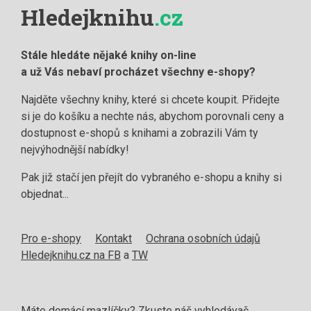
Hledejknihu
.cz
Stále hledáte nějaké knihy on-line
a už Vás nebaví procházet všechny e-shopy?
Najděte všechny knihy, které si chcete koupit. Přidejte
si je do košíku a nechte nás, abychom porovnali ceny a
dostupnost e-shopů s knihami a zobrazili Vám ty
nejvýhodnější nabídky!
Pak již stačí jen přejít do vybraného e-shopu a knihy si
objednat...
Pro e-shopy
Kontakt
Ochrana osobních údajů
Hledejknihu.cz na FB
a
TW
Máte domácí mazlíčky? Zkuste náš
vyhledávač