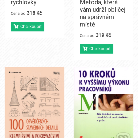
rychlovky
Metoda, která
vám udrží obličej
318 Kč
Cena od
na správném
místě
Chci koupit
319 Kč
Cena od
Chci koupit