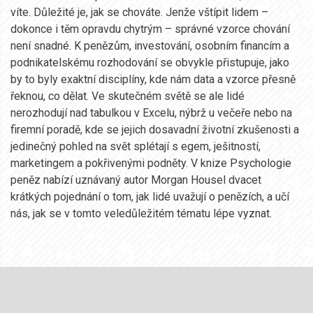
víte. Důležité je, jak se chováte. Jenže vštípit lidem –
dokonce i těm opravdu chytrým – správné vzorce chování
není snadné. K penězům, investování, osobním financím a
podnikatelskému rozhodování se obvykle přistupuje, jako
by to byly exaktní disciplíny, kde nám data a vzorce přesně
řeknou, co dělat. Ve skutečném světě se ale lidé
nerozhodují nad tabulkou v Excelu, nýbrž u večeře nebo na
firemní poradě, kde se jejich dosavadní životní zkušenosti a
jedinečný pohled na svět splétají s egem, ješitností,
marketingem a pokřivenými podněty. V knize Psychologie
peněz nabízí uznávaný autor Morgan Housel dvacet
krátkých pojednání o tom, jak lidé uvažují o penězích, a učí
nás, jak se v tomto veledůležitém tématu lépe vyznat.