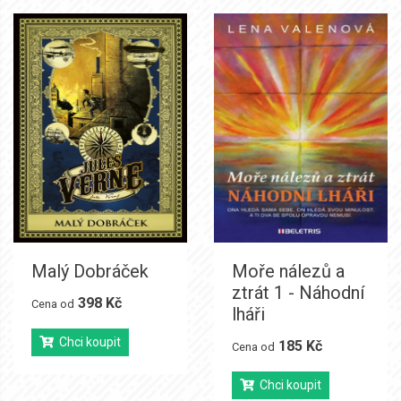
Malý Dobráček
Moře nálezů a
ztrát 1 - Náhodní
398 Kč
Cena od
lháři
Chci koupit
185 Kč
Cena od
Chci koupit