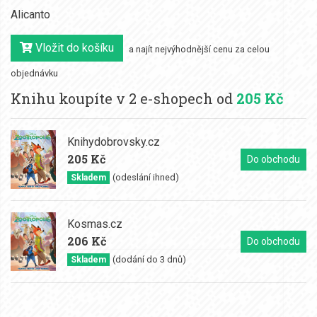
Alicanto
Vložit do košíku
a najít nejvýhodnější cenu za celou
objednávku
Knihu koupíte v 2 e-shopech od
205 Kč
Knihydobrovsky.cz
205 Kč
Do obchodu
(odeslání ihned)
Skladem
Kosmas.cz
206 Kč
Do obchodu
(dodání do 3 dnů)
Skladem