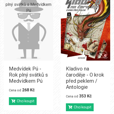
Medvídek Pú -
Kladivo na
Rok plný svátků s
čaroděje - O krok
Medvídkem Pú
před peklem /
Antologie
268 Kč
Cena od
353 Kč
Cena od
Chci koupit
Chci koupit