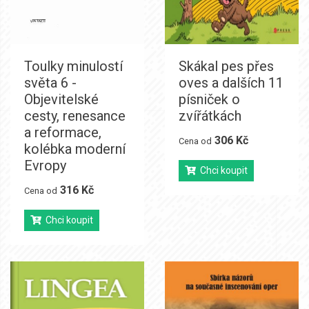
Toulky minulostí
Skákal pes přes
světa 6 -
oves a dalších 11
Objevitelské
písniček o
cesty, renesance
zvířátkách
a reformace,
306 Kč
Cena od
kolébka moderní
Evropy
Chci koupit
316 Kč
Cena od
Chci koupit