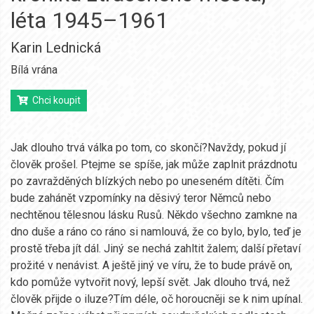
léta 1945–1961
Karin Lednická
Bílá vrána
Chci koupit
Jak dlouho trvá válka po tom, co skončí?Navždy, pokud jí
člověk prošel. Ptejme se spíše, jak může zaplnit prázdnotu
po zavražděných blízkých nebo po uneseném dítěti. Čím
bude zahánět vzpomínky na děsivý teror Němců nebo
nechtěnou tělesnou lásku Rusů. Někdo všechno zamkne na
dno duše a ráno co ráno si namlouvá, že co bylo, bylo, teď je
prostě třeba jít dál. Jiný se nechá zahltit žalem; další přetaví
prožité v nenávist. A ještě jiný ve víru, že to bude právě on,
kdo pomůže vytvořit nový, lepší svět. Jak dlouho trvá, než
člověk přijde o iluze?Tím déle, oč horoucněji se k nim upínal.