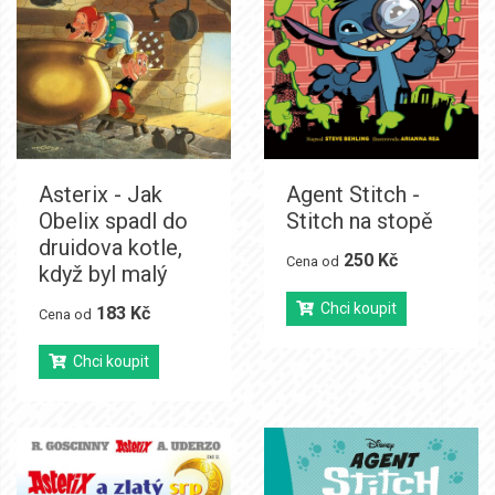
Asterix - Jak
Agent Stitch -
Obelix spadl do
Stitch na stopě
druidova kotle,
250 Kč
Cena od
když byl malý
Chci koupit
183 Kč
Cena od
Chci koupit