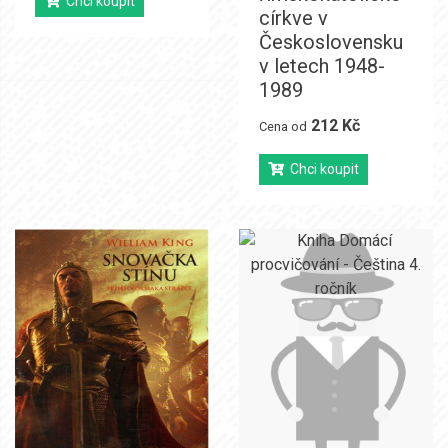
Chci koupit
církve v
Československu
v letech 1948-
1989
212 Kč
Cena od
Chci koupit