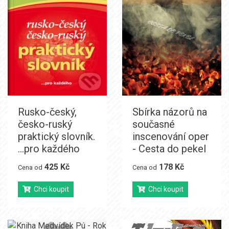
Rusko-český,
Sbírka názorů na
česko-ruský
současné
praktický slovník.
inscenování oper
...pro každého
- Cesta do pekel
425 Kč
178 Kč
Cena od
Cena od
Chci koupit
Chci koupit