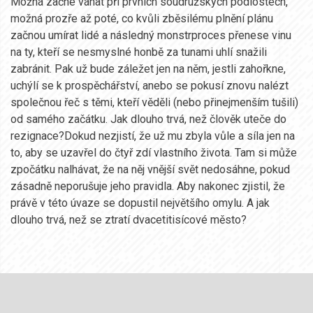
Možná začne váhat při prvních soudružských podlostech,
možná prozře až poté, co kvůli zběsilému plnění plánu
začnou umírat lidé a následný monstrproces přenese vinu
na ty, kteří se nesmyslné honbě za tunami uhlí snažili
zabránit. Pak už bude záležet jen na něm, jestli zahořkne,
uchýlí se k prospěchářství, anebo se pokusí znovu nalézt
společnou řeč s těmi, kteří věděli (nebo přinejmenším tušili)
od samého začátku. Jak dlouho trvá, než člověk uteče do
rezignace?Dokud nezjistí, že už mu zbyla vůle a síla jen na
to, aby se uzavřel do čtyř zdí vlastního života. Tam si může
zpočátku nalhávat, že na něj vnější svět nedosáhne, pokud
zásadně neporušuje jeho pravidla. Aby nakonec zjistil, že
právě v této úvaze se dopustil největšího omylu. A jak
dlouho trvá, než se ztratí dvacetitisícové město?