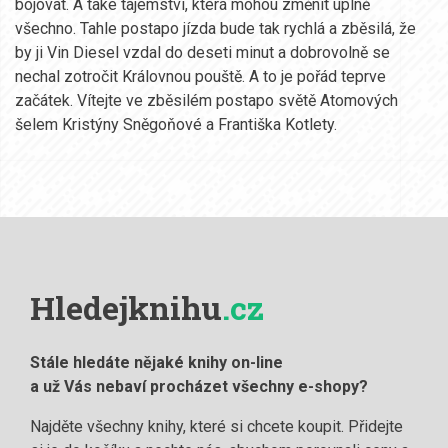
bojovat. A také tajemství, která mohou změnit úplně
všechno. Tahle postapo jízda bude tak rychlá a zběsilá, že
by ji Vin Diesel vzdal do deseti minut a dobrovolně se
nechal zotročit Královnou pouště. A to je pořád teprve
začátek. Vítejte ve zběsilém postapo světě Atomových
šelem Kristýny Sněgoňové a Františka Kotlety.
Hledejknihu
.cz
Stále hledáte nějaké knihy on-line
a už Vás nebaví procházet všechny e-shopy?
Najděte všechny knihy, které si chcete koupit. Přidejte