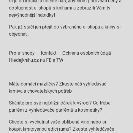
si je do košíku a nechte nás, abychom porovnali ceny a
dostupnost e-shopů s knihami a zobrazili Vám ty
nejvýhodnější nabídky!
Pak již stačí jen přejít do vybraného e-shopu a knihy si
objednat...
Pro e-shopy
Kontakt
Ochrana osobních údajů
Hledejknihu.cz na FB
a
TW
Máte domácí mazlíčky? Zkuste náš
vyhledávač
krmiva a chovatelských potřeb
Sháníte pro své nejbližší dárek k výročí? Co třeba
parfém z
vyhledávače parfémů a kosmetiky
?
Chcete si vychutnat vaše oblíbené víno nebo si
koupit limitovanou edici rumu? Zkuste
vyhledávače