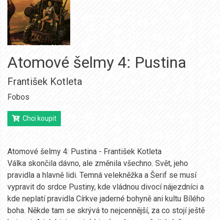
Atomové šelmy 4: Pustina
František Kotleta
Fobos
Chci koupit
Atomové šelmy 4: Pustina - František Kotleta
Válka skončila dávno, ale změnila všechno. Svět, jeho
pravidla a hlavně lidi. Temná velekněžka a Šerif se musí
vypravit do srdce Pustiny, kde vládnou divocí nájezdníci a
kde neplatí pravidla Církve jaderné bohyně ani kultu Bílého
boha. Někde tam se skrývá to nejcennější, za co stojí ještě