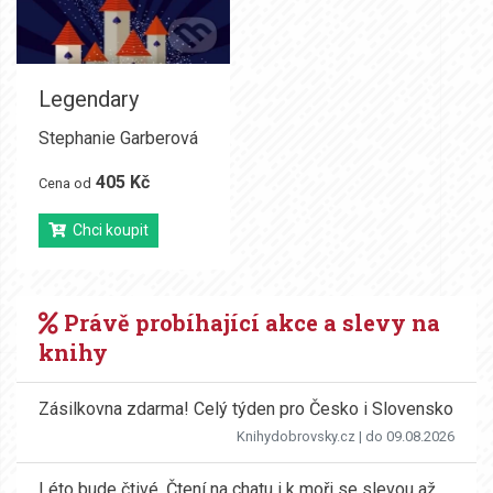
Legendary
Stephanie Garberová
405 Kč
Cena od
Chci koupit
Právě probíhající akce a slevy na
knihy
Zásilkovna zdarma! Celý týden pro Česko i Slovensko
Knihydobrovsky.cz
| do 09.08.2026
Léto bude čtivé. Čtení na chatu i k moři se slevou až