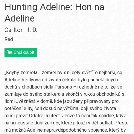
Hunting Adeline: Hon na
Adeline
Carlton H. D.
Red
Chci koupit
„Kdyby zemřela… zemřel by s ní celý svět.“To nejhorší, co
Adeline Reillyová od života čekala, bylo pár neklidných
duchů v chodbách sídla Parsons – rozhodně ne to, že se
zamiluje do svého stalkera a skončí v rukou obchodníků s
lidmi.Uvězněná v domě, kde jsou ženy připravovány pro
potěšení elity, čelí dosud největšímu boji svého života –
musí přežít Odstřel a utéct. Jenže to není tak snadné, když
na ni neustále dohlížejí oči, které ji touží vidět selhat. Přesto
má možná Adeline nepravděpodobného spojence, který by