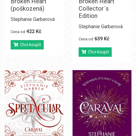
Broken Heart
Broken Heart
(poškozená)
Collector´s
Edition
Stephanie Garberová
Stephanie Garberová
422 Kč
Cena od
639 Kč
Cena od
Chci koupit
Chci koupit