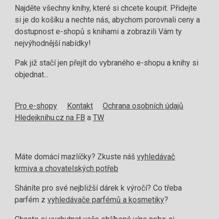
Najděte všechny knihy, které si chcete koupit. Přidejte
si je do košíku a nechte nás, abychom porovnali ceny a
dostupnost e-shopů s knihami a zobrazili Vám ty
nejvýhodnější nabídky!
Pak již stačí jen přejít do vybraného e-shopu a knihy si
objednat...
Pro e-shopy
Kontakt
Ochrana osobních údajů
Hledejknihu.cz na FB
a
TW
Máte domácí mazlíčky? Zkuste náš
vyhledávač
krmiva a chovatelských potřeb
Sháníte pro své nejbližší dárek k výročí? Co třeba
parfém z
vyhledávače parfémů a kosmetiky
?