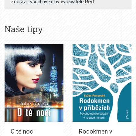
Zobrazit všechny knihy vydavatele
Red
Naše tipy
O té noci
Rodokmen v