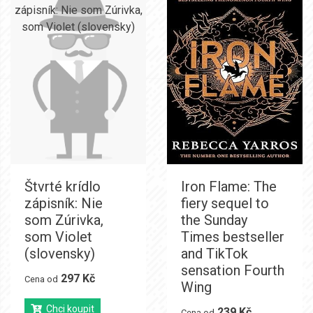
Štvrté krídlo
Iron Flame: The
zápisník: Nie
fiery sequel to
som Zúrivka,
the Sunday
som Violet
Times bestseller
(slovensky)
and TikTok
sensation Fourth
297 Kč
Cena od
Wing
Chci koupit
239 Kč
Cena od