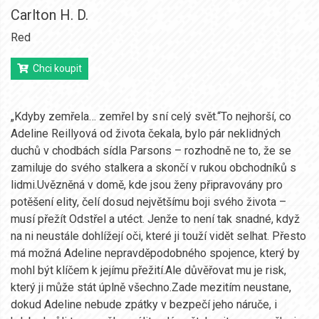
Carlton H. D.
Red
Chci koupit
„Kdyby zemřela… zemřel by s ní celý svět.“To nejhorší, co
Adeline Reillyová od života čekala, bylo pár neklidných
duchů v chodbách sídla Parsons – rozhodně ne to, že se
zamiluje do svého stalkera a skončí v rukou obchodníků s
lidmi.Uvězněná v domě, kde jsou ženy připravovány pro
potěšení elity, čelí dosud největšímu boji svého života –
musí přežít Odstřel a utéct. Jenže to není tak snadné, když
na ni neustále dohlížejí oči, které ji touží vidět selhat. Přesto
má možná Adeline nepravděpodobného spojence, který by
mohl být klíčem k jejímu přežití.Ale důvěřovat mu je risk,
který ji může stát úplně všechno.Zade mezitím neustane,
dokud Adeline nebude zpátky v bezpečí jeho náruče, i