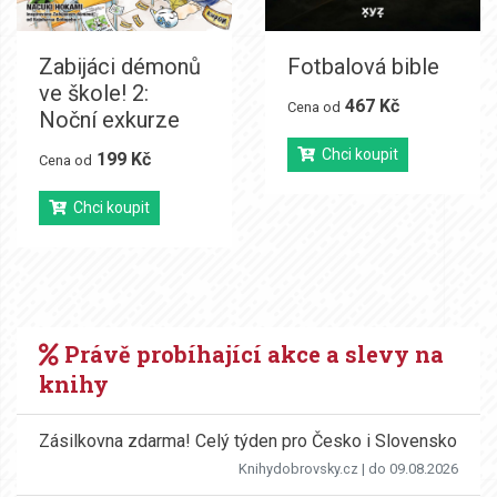
Zabijáci démonů
Fotbalová bible
ve škole! 2:
467 Kč
Cena od
Noční exkurze
Chci koupit
199 Kč
Cena od
Chci koupit
Právě probíhající akce a slevy na
knihy
Zásilkovna zdarma! Celý týden pro Česko i Slovensko
Knihydobrovsky.cz
| do 09.08.2026