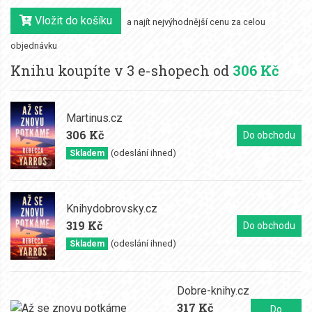
Vložit do košíku
a najít nejvýhodnější cenu za celou
objednávku
Knihu koupíte v 3 e-shopech od
306 Kč
Martinus.cz
306 Kč
Do obchodu
(odeslání ihned)
Skladem
Knihydobrovsky.cz
319 Kč
Do obchodu
(odeslání ihned)
Skladem
Dobre-knihy.cz
317 Kč
Do