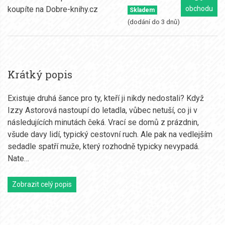
obchodu
Skladem
(dodání do 3 dnů)
Krátký popis
Existuje druhá šance pro ty, kteří ji nikdy nedostali? Když
Izzy Astorová nastoupí do letadla, vůbec netuší, co ji v
následujících minutách čeká. Vrací se domů z prázdnin,
všude davy lidí, typický cestovní ruch. Ale pak na vedlejším
sedadle spatří muže, který rozhodně typicky nevypadá.
Nate…
Zobrazit celý popis