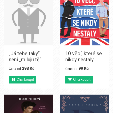
„Já tebe taky“
10 věcí, které se
není „miluju tě“
nikdy nestaly
398 Kč
99 Kč
Cena od
Cena od
Chci koupit
Chci koupit