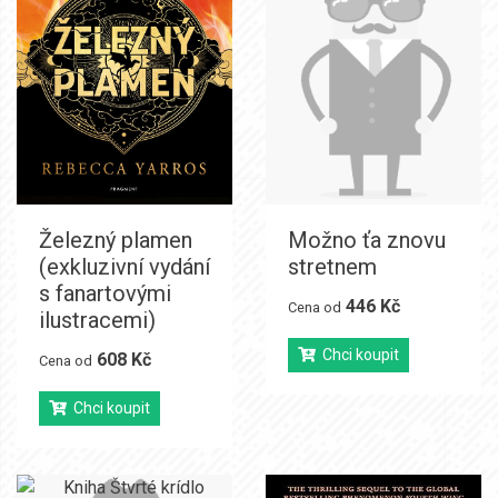
Železný plamen
Možno ťa znovu
(exkluzivní vydání
stretnem
s fanartovými
446 Kč
Cena od
ilustracemi)
Chci koupit
608 Kč
Cena od
Chci koupit