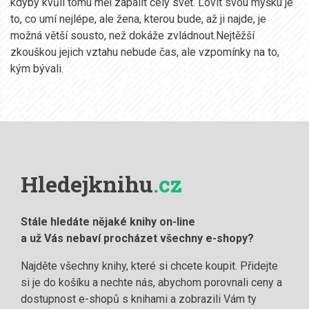
kdyby kvůli tomu měl zapálit celý svět. Lovit svou myšku je
to, co umí nejlépe, ale žena, kterou bude, až ji najde, je
možná větší sousto, než dokáže zvládnout.Nejtěžší
zkouškou jejich vztahu nebude čas, ale vzpomínky na to,
kým bývali.
Hledejknihu
.cz
Stále hledáte nějaké knihy on-line
a už Vás nebaví procházet všechny e-shopy?
Najděte všechny knihy, které si chcete koupit. Přidejte
si je do košíku a nechte nás, abychom porovnali ceny a
dostupnost e-shopů s knihami a zobrazili Vám ty