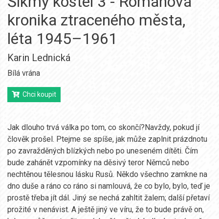
Šikmý kostel 3 - Románová
kronika ztraceného města,
léta 1945–1961
Karin Lednická
Bílá vrána
Chci koupit
Jak dlouho trvá válka po tom, co skončí?Navždy, pokud jí
člověk prošel. Ptejme se spíše, jak může zaplnit prázdnotu
po zavražděných blízkých nebo po uneseném dítěti. Čím
bude zahánět vzpomínky na děsivý teror Němců nebo
nechtěnou tělesnou lásku Rusů. Někdo všechno zamkne na
dno duše a ráno co ráno si namlouvá, že co bylo, bylo, teď je
prostě třeba jít dál. Jiný se nechá zahltit žalem; další přetaví
prožité v nenávist. A ještě jiný ve víru, že to bude právě on,