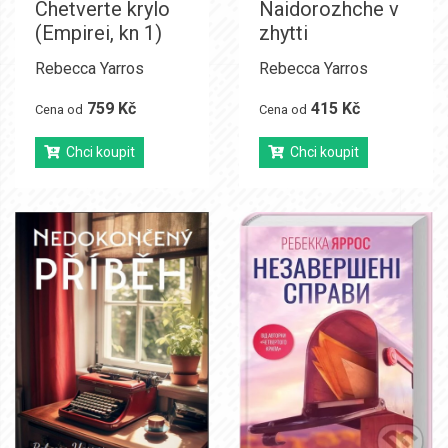
Chetverte krylo
Naidorozhche v
(Empirei, kn 1)
zhytti
Rebecca Yarros
Rebecca Yarros
759 Kč
415 Kč
Cena od
Cena od
Chci koupit
Chci koupit