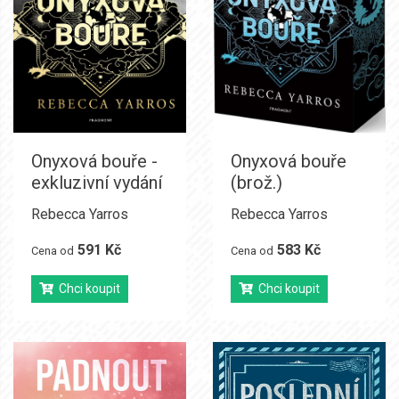
Onyxová bouře -
Onyxová bouře
exkluzivní vydání
(brož.)
Rebecca Yarros
Rebecca Yarros
591 Kč
583 Kč
Cena od
Cena od
Chci koupit
Chci koupit