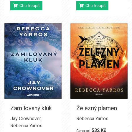
Chci koupit
Chci koupit
Zamilovaný kluk
Železný plamen
Jay Crownover
,
Rebecca Yarros
Rebecca Yarros
532 Kč
Cena od