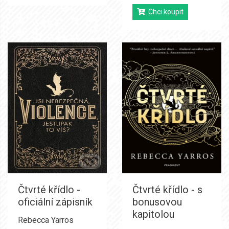
Chci koupit
Čtvrté křídlo -
Čtvrté křídlo - s
oficiální zápisník
bonusovou
kapitolou
Rebecca Yarros