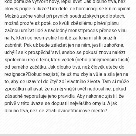
kdo pomůže vytvořit nový, lepší svět. Jak dlouho trvá, než
člověk přijde o iluze?Tím déle, oč horoucněji se k nim upínal.
Možná začne váhat při prvních soudružských podlostech,
možná prozře až poté, co kvůli zběsilému plnění plánu
začnou umírat lidé a následný monstrproces přenese vinu
na ty, kteří se nesmyslné honbě za tunami uhlí snažili
zabránit. Pak už bude záležet jen na něm, jestli zahořkne,
uchýlí se k prospěchářství, anebo se pokusí znovu nalézt
společnou řeč s těmi, kteří věděli (nebo přinejmenším tušili)
od samého začátku. Jak dlouho trvá, než člověk uteče do
rezignace?Dokud nezjistí, že už mu zbyla vůle a síla jen na
to, aby se uzavřel do čtyř zdí vlastního života. Tam si může
zpočátku nalhávat, že na něj vnější svět nedosáhne, pokud
zásadně neporušuje jeho pravidla. Aby nakonec zjistil, že
právě v této úvaze se dopustil největšího omylu. A jak
dlouho trvá, než se ztratí dvacetitisícové město?