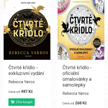
Čtvrté křídlo -
Čtvrté křídlo -
exkluzivní vydání
oficiální
omalovánky a
Rebecca Yarros
samolepky
487 Kč
Cena od
Rebecca Yarros
Chci koupit
268 Kč
Cena od