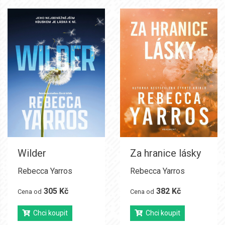
Wilder
Za hranice lásky
Rebecca Yarros
Rebecca Yarros
305 Kč
382 Kč
Cena od
Cena od
Chci koupit
Chci koupit