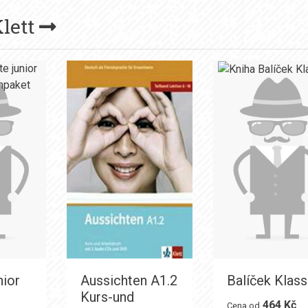
lett
nior
Aussichten A1.2
Balíček Klass
Kurs-und
464 Kč
Cena od