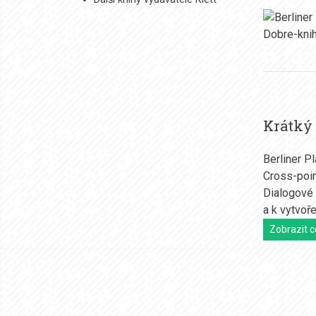
Krátký
Berliner P
Cross-poin
Dialogové 
a k vytvoř
Zobrazit c