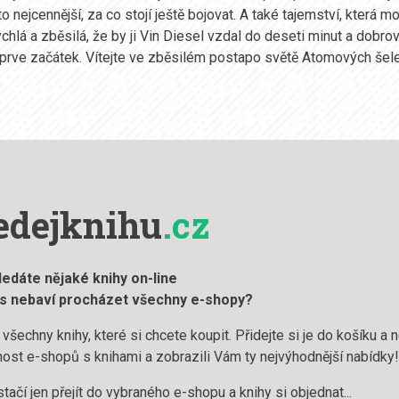
to nejcennější, za co stojí ještě bojovat. A také tajemství, která
ychlá a zběsilá, že by ji Vin Diesel vzdal do deseti minut a dobro
eprve začátek. Vítejte ve zběsilém postapo světě Atomových šel
edejknihu
.cz
ledáte nějaké knihy on-line
ás nebaví procházet všechny e-shopy?
 všechny knihy, které si chcete koupit. Přidejte si je do košíku a
ost e-shopů s knihami a zobrazili Vám ty nejvýhodnější nabídky
stačí jen přejít do vybraného e-shopu a knihy si objednat...