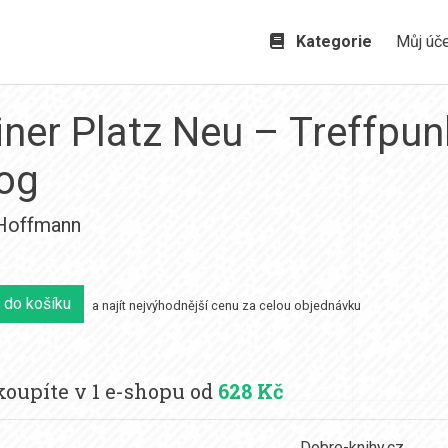
Kategorie
Můj úč
iner Platz Neu – Treffpun
log
Hoffmann
 do košíku
a najít nejvýhodnější cenu za celou objednávku
oupíte v 1 e-shopu od
628 Kč
Dobre-knihy.cz