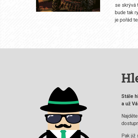
se skrývá 
bude tak r
je pořád t
Hl
Stále h
a už V
Najděte
dostupn
Pak již 