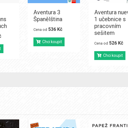
g
Aventura 3
Aventura nue
uns
Španělština
1 učebnice s
uch
pracovním
536 Kč
Cena od
sešitem
č
Chci koupit
526 Kč
Cena od
t
Chci koupit