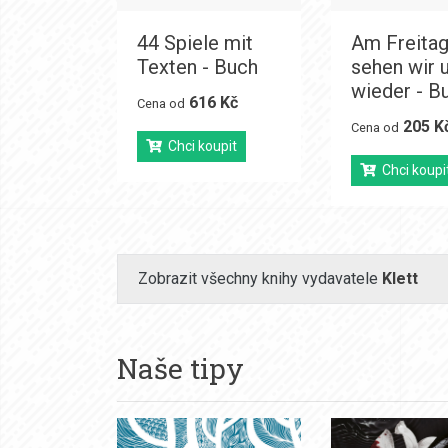
44 Spiele mit
Am Freita
Texten - Buch
sehen wir 
wieder - B
616 Kč
Cena od
205 K
Cena od
Chci koupit
Chci koupi
Zobrazit všechny knihy vydavatele
Klett
Naše tipy