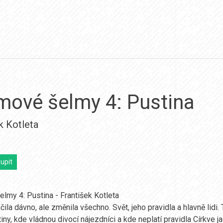
mové šelmy 4: Pustina
k Kotleta
upit
lmy 4: Pustina - František Kotleta
čila dávno, ale změnila všechno. Svět, jeho pravidla a hlavně lidi
iny, kde vládnou divocí nájezdníci a kde neplatí pravidla Církve 