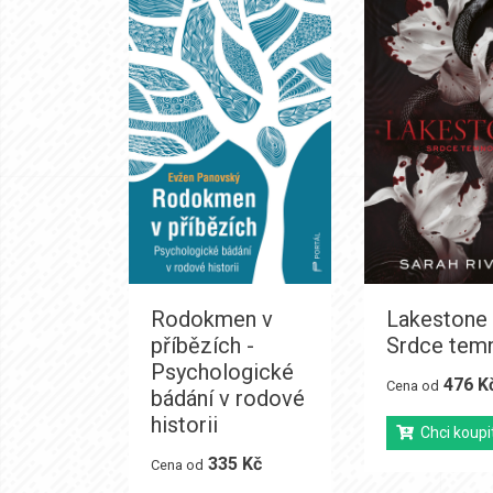
Rodokmen v
Lakestone 
příbězích -
Srdce tem
Psychologické
476 K
Cena od
bádání v rodové
historii
Chci koupi
335 Kč
Cena od