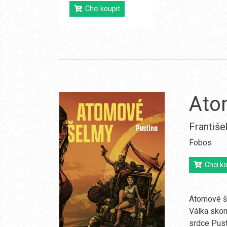
Chci koupit
Ato
Františe
Fobos
Chci ko
Atomové še
Válka skon
srdce Pust