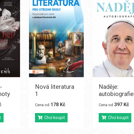
-
Nová literatura
Naděje:
noty
1
autobiografie
č
178 Kč
397 Kč
Cena od
Cena od
t
Chci koupit
Chci koupit