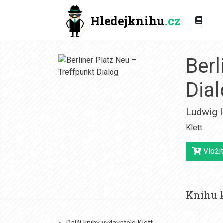
Hledejknihu
.cz
Berl
Dia
Ludwig 
Klett
Vložit
Knihu k
Další knihy vydavatele Klett