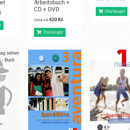
et
Arbeitsbuch +
CD + DVD
Chci koupit
č
420 Kč
Cena od
t
Chci koupit