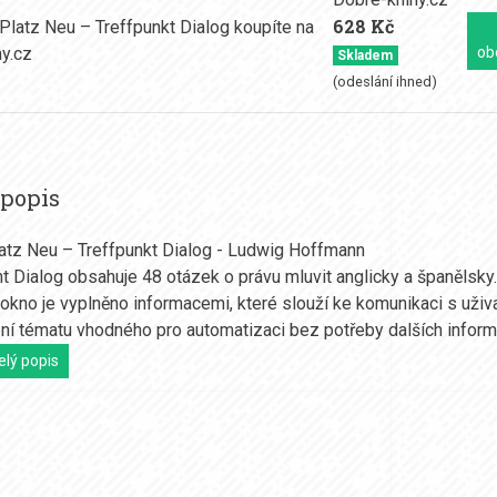
628 Kč
ob
Skladem
(odeslání ihned)
 popis
latz Neu – Treffpunkt Dialog - Ludwig Hoffmann
t Dialog obsahuje 48 otázek o právu mluvit anglicky a španělsky.
okno je vyplněno informacemi, které slouží ke komunikaci s uži
ení tématu vhodného pro automatizaci bez potřeby dalších inform
elý popis