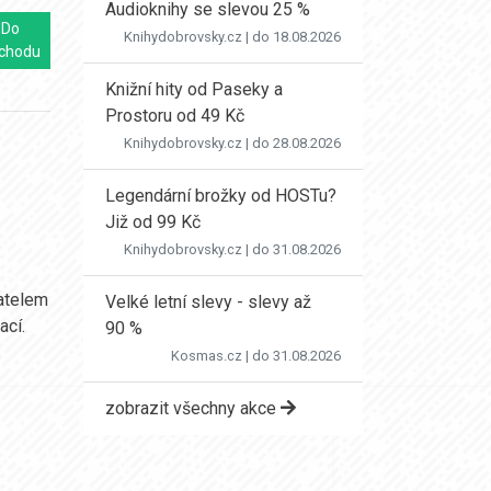
Audioknihy se slevou 25 %
Do
Knihydobrovsky.cz
| do 18.08.2026
chodu
Knižní hity od Paseky a
Prostoru od 49 Kč
Knihydobrovsky.cz
| do 28.08.2026
Legendární brožky od HOSTu?
Již od 99 Kč
Knihydobrovsky.cz
| do 31.08.2026
vatelem
Velké letní slevy - slevy až
ací.
90 %
Kosmas.cz
| do 31.08.2026
zobrazit všechny akce