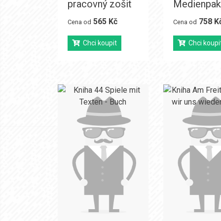
pracovný zošit
Medienpak
565 Kč
758 K
Cena od
Cena od
Chci koupit
Chci koupi