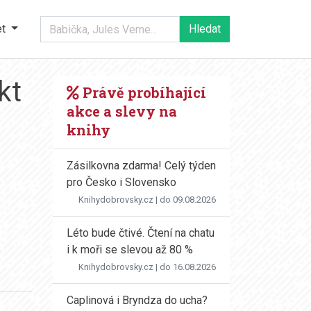
et
kt
Právě probíhající
akce a slevy na
knihy
Zásilkovna zdarma! Celý týden
pro Česko i Slovensko
Knihydobrovsky.cz
| do 09.08.2026
Léto bude čtivé. Čtení na chatu
i k moři se slevou až 80 %
Knihydobrovsky.cz
| do 16.08.2026
Caplinová i Bryndza do ucha?